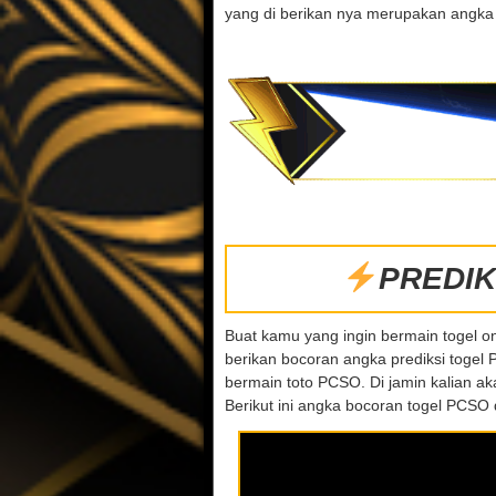
yang di berikan nya merupakan angka 
PREDIK
Buat kamu yang ingin bermain togel on
berikan bocoran angka prediksi togel
bermain toto PCSO. Di jamin kalian a
Berikut ini angka bocoran togel PCSO 