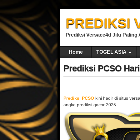
PREDIKSI
Prediksi Versace4d Jitu Paling 
Home
TOGEL ASIA
Prediksi PCSO Har
Prediksi PCSO
kini hadir di situs ve
angka prediksi gacor 2025.