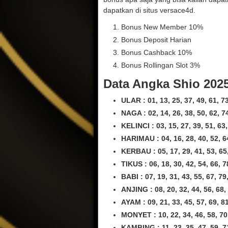
dapatkan di situs versace4d.
Bonus New Member 10%
Bonus Deposit Harian
Bonus Cashback 10%
Bonus Rollingan Slot 3%
Data Angka Shio 202
ULAR : 01, 13, 25, 37, 49, 61, 73
NAGA : 02, 14, 26, 38, 50, 62, 74
KELINCI : 03, 15, 27, 39, 51, 63,
HARIMAU : 04, 16, 28, 40, 52, 64
KERBAU : 05, 17, 29, 41, 53, 65,
TIKUS : 06, 18, 30, 42, 54, 66, 7
BABI : 07, 19, 31, 43, 55, 67, 79
ANJING : 08, 20, 32, 44, 56, 68, 
AYAM : 09, 21, 33, 45, 57, 69, 81
MONYET : 10, 22, 34, 46, 58, 70,
KAMBING : 11, 23, 35, 47, 59, 71