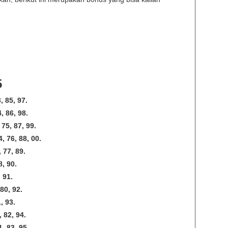
5
, 85, 97.
, 86, 98.
 75, 87, 99.
, 76, 88, 00.
 77, 89.
8, 90.
, 91.
80, 92.
, 93.
 82, 94.
, 83, 95.