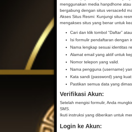
menggunakan media hanpdhone atau ko
bergabung dengan situs versace4d maka
Akses Situs Resmi: Kunjungi situs res
mengakses situs yang benar untuk k
Cari dan klik tombol “Daftar” ata
Isi formulir pendaftaran dengan i
Nama lengkap sesuai identitas r
Alamat email yang aktif untuk kep
Nomor telepon yang valid.
Nama pengguna (username) yang
Kata sandi (password) yang kua
Pastikan semua data yang dimasu
Verifikasi Akun:
Setelah mengisi formulir, Anda mungki
SMS.
Ikuti instruksi yang diberikan untuk me
Login ke Akun: