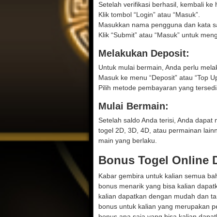
Setelah verifikasi berhasil, kembali k
Klik tombol “Login” atau “Masuk”.
Masukkan nama pengguna dan kata san
Klik “Submit” atau “Masuk” untuk men
Melakukan Deposit:
Untuk mulai bermain, Anda perlu mela
Masuk ke menu “Deposit” atau “Top Up
Pilih metode pembayaran yang tersedia
Mulai Bermain:
Setelah saldo Anda terisi, Anda dapat
togel 2D, 3D, 4D, atau permainan lainn
main yang berlaku.
Bonus Togel Online D
Kabar gembira untuk kalian semua bah
bonus menarik yang bisa kalian dapatk
kalian dapatkan dengan mudah dan tan
bonus untuk kalian yang merupakan 
bonus apa saja yang bisa kalian dapat