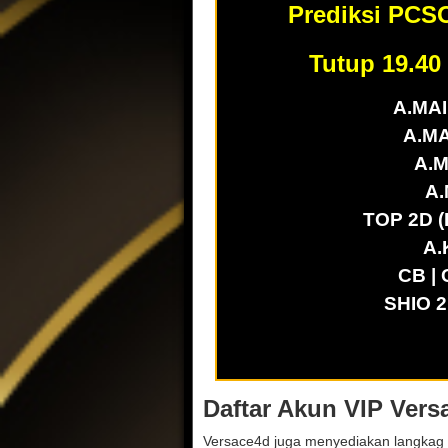
Prediksi PCSO
Tutup 19.40
A.MAI
A.MA
A.M
A.
TOP 2D (
A.
CB | 
SHIO 2
Daftar Akun VIP Ver
Versace4d juga menyediakan langkag