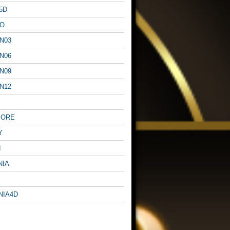
5D
O
N03
N06
N09
N12
PORE
Y
N
NIA
NIA4D