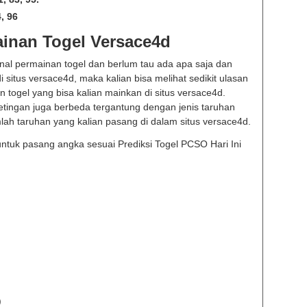
4, 96
ainan Togel Versace4d
al permainan togel dan berlum tau ada apa saja dan
 situs versace4d, maka kalian bisa melihat sedikit ulasan
 togel yang bisa kalian mainkan di situs versace4d.
etingan juga berbeda tergantung dengan jenis taruhan
mlah taruhan yang kalian pasang di dalam situs versace4d.
untuk pasang angka sesuai Prediksi Togel PCSO Hari Ini
)