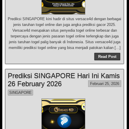
Prediksi SINGAPORE kini hadir di situs versace4d dengan berbagai
jenis taruhan togel online dan juga angka prediksi gacor 2025.
Versace4d merupakan situs penyedia togel online terbesar dan
terpercaya dengan jenis pasaran togel online terlengkap dan juga
jenis taruhan togel palig banyak di Indonesia. Situs versace4d juga
memiliki prediksi togel online yang bisa menjadi patokan kalian […]
Read Post
Prediksi SINGAPORE Hari Ini Kamis
26 February 2026
Februari 25, 2026
SINGAPORE