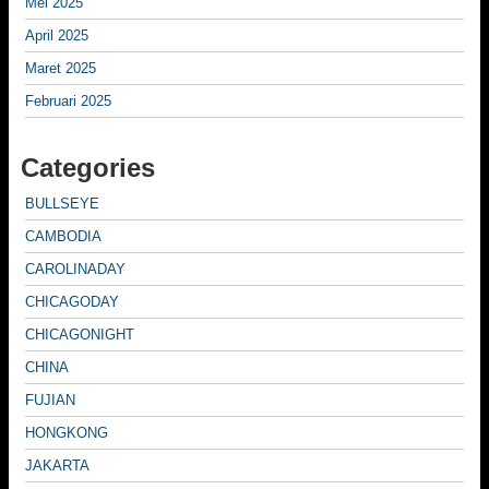
Mei 2025
April 2025
Maret 2025
Februari 2025
Categories
BULLSEYE
CAMBODIA
CAROLINADAY
CHICAGODAY
CHICAGONIGHT
CHINA
FUJIAN
HONGKONG
JAKARTA