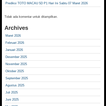
Prediksi TOTO MACAU 5D P1 Hari Ini Sabtu 07 Maret 2026
Tidak ada komentar untuk ditampilkan.
Archives
Maret 2026
Februari 2026
Januari 2026
Desember 2025
November 2025
Oktober 2025
September 2025
Agustus 2025
Juli 2025
Juni 2025