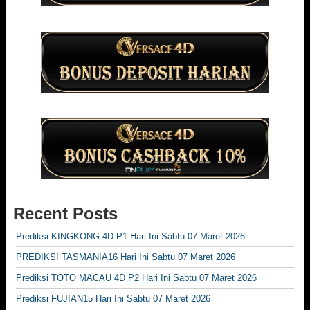
Recent Posts
Prediksi KINGKONG 4D P1 Hari Ini Sabtu 07 Maret 2026
PREDIKSI TASMANIA16 Hari Ini Sabtu 07 Maret 2026
Prediksi TOTO MACAU 4D P2 Hari Ini Sabtu 07 Maret 2026
Prediksi FUJIAN15 Hari Ini Sabtu 07 Maret 2026