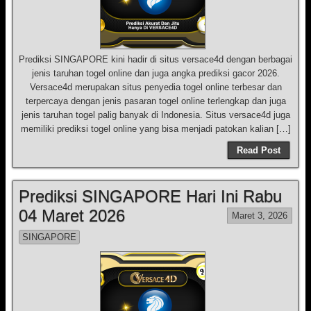
Prediksi SINGAPORE kini hadir di situs versace4d dengan berbagai
jenis taruhan togel online dan juga angka prediksi gacor 2026.
Versace4d merupakan situs penyedia togel online terbesar dan
terpercaya dengan jenis pasaran togel online terlengkap dan juga
jenis taruhan togel palig banyak di Indonesia. Situs versace4d juga
memiliki prediksi togel online yang bisa menjadi patokan kalian […]
Read Post
Prediksi SINGAPORE Hari Ini Rabu
04 Maret 2026
Maret 3, 2026
SINGAPORE