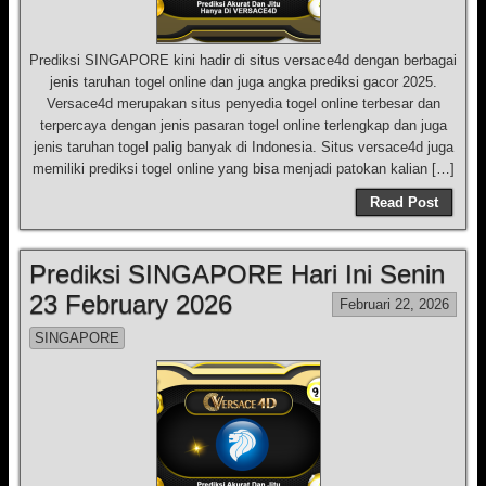
Prediksi SINGAPORE kini hadir di situs versace4d dengan berbagai
jenis taruhan togel online dan juga angka prediksi gacor 2025.
Versace4d merupakan situs penyedia togel online terbesar dan
terpercaya dengan jenis pasaran togel online terlengkap dan juga
jenis taruhan togel palig banyak di Indonesia. Situs versace4d juga
memiliki prediksi togel online yang bisa menjadi patokan kalian […]
Read Post
Prediksi SINGAPORE Hari Ini Senin
23 February 2026
Februari 22, 2026
SINGAPORE