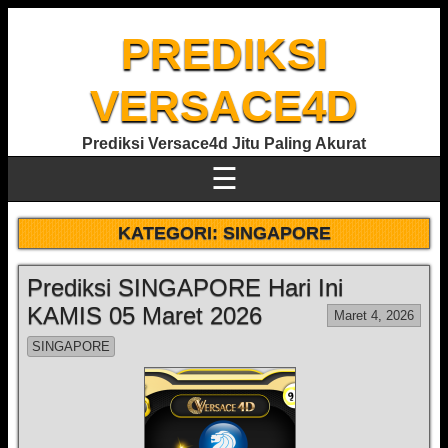
PREDIKSI
VERSACE4D
Prediksi Versace4d Jitu Paling Akurat
☰
KATEGORI:
SINGAPORE
Prediksi SINGAPORE Hari Ini
KAMIS 05 Maret 2026
Maret 4, 2026
SINGAPORE