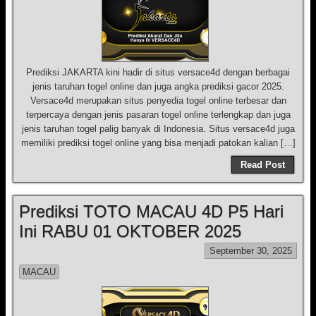
Prediksi JAKARTA kini hadir di situs versace4d dengan berbagai
jenis taruhan togel online dan juga angka prediksi gacor 2025.
Versace4d merupakan situs penyedia togel online terbesar dan
terpercaya dengan jenis pasaran togel online terlengkap dan juga
jenis taruhan togel palig banyak di Indonesia. Situs versace4d juga
memiliki prediksi togel online yang bisa menjadi patokan kalian […]
Read Post
Prediksi TOTO MACAU 4D P5 Hari
Ini RABU 01 OKTOBER 2025
September 30, 2025
MACAU