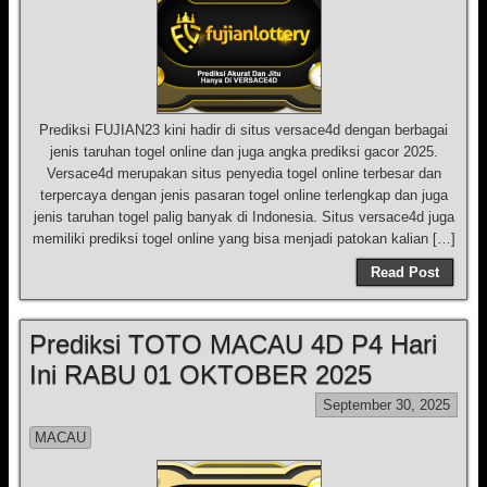
Prediksi FUJIAN23 kini hadir di situs versace4d dengan berbagai
jenis taruhan togel online dan juga angka prediksi gacor 2025.
Versace4d merupakan situs penyedia togel online terbesar dan
terpercaya dengan jenis pasaran togel online terlengkap dan juga
jenis taruhan togel palig banyak di Indonesia. Situs versace4d juga
memiliki prediksi togel online yang bisa menjadi patokan kalian […]
Read Post
Prediksi TOTO MACAU 4D P4 Hari
Ini RABU 01 OKTOBER 2025
September 30, 2025
MACAU