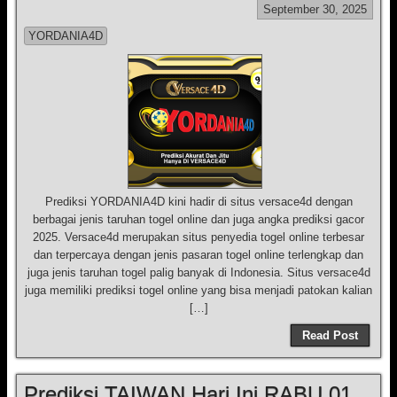
September 30, 2025
YORDANIA4D
Prediksi YORDANIA4D kini hadir di situs versace4d dengan
berbagai jenis taruhan togel online dan juga angka prediksi gacor
2025. Versace4d merupakan situs penyedia togel online terbesar
dan terpercaya dengan jenis pasaran togel online terlengkap dan
juga jenis taruhan togel palig banyak di Indonesia. Situs versace4d
juga memiliki prediksi togel online yang bisa menjadi patokan kalian
[…]
Read Post
Prediksi TAIWAN Hari Ini RABU 01