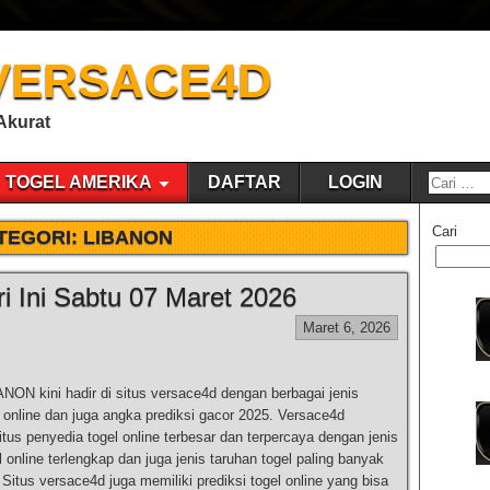
 VERSACE4D
Akurat
TOGEL AMERIKA
DAFTAR
LOGIN
Cari
TEGORI:
LIBANON
i Ini Sabtu 07 Maret 2026
Maret 6, 2026
ANON kini hadir di situs versace4d dengan berbagai jenis
l online dan juga angka prediksi gacor 2025. Versace4d
tus penyedia togel online terbesar dan terpercaya dengan jenis
 online terlengkap dan juga jenis taruhan togel paling banyak
 Situs versace4d juga memiliki prediksi togel online yang bisa