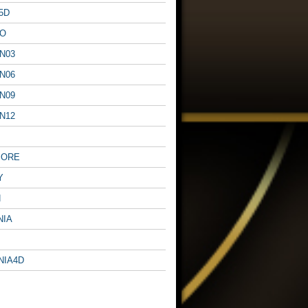
5D
O
N03
N06
N09
N12
PORE
Y
N
NIA
NIA4D