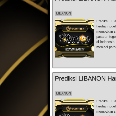
LIBANON
Prediksi LIB
taruhan toge
merupakan si
pasaran togel
di Indonesia.
menjadi pato
Prediksi LIBANON Har
LIBANON
Prediksi LIB
taruhan toge
merupakan si