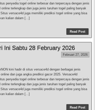
tus penyedia togel online terbesar dan terpercaya dengan jenis
 online terlengkap dan juga jenis taruhan togel paling banyak
 Situs versace4d juga memiliki prediksi togel online yang bisa
kan kalian dalam […]
Read Post
i Ini Sabtu 28 February 2026
Februari 27, 2026
ANON kini hadir di situs versace4d dengan berbagai jenis
l online dan juga angka prediksi gacor 2025. Versace4d
tus penyedia togel online terbesar dan terpercaya dengan jenis
 online terlengkap dan juga jenis taruhan togel paling banyak
 Situs versace4d juga memiliki prediksi togel online yang bisa
kan kalian dalam […]
Read Post