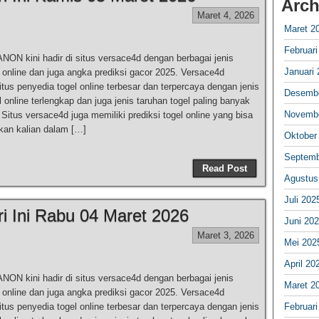
Arch
Maret 4, 2026
Maret 2
Februari
ANON kini hadir di situs versace4d dengan berbagai jenis
Januari
l online dan juga angka prediksi gacor 2025. Versace4d
tus penyedia togel online terbesar dan terpercaya dengan jenis
Desembe
 online terlengkap dan juga jenis taruhan togel paling banyak
Novembe
 Situs versace4d juga memiliki prediksi togel online yang bisa
kan kalian dalam […]
Oktober
Septemb
Read Post
Agustus
Juli 202
i Ini Rabu 04 Maret 2026
Juni 20
Maret 3, 2026
Mei 202
April 20
ANON kini hadir di situs versace4d dengan berbagai jenis
Maret 2
l online dan juga angka prediksi gacor 2025. Versace4d
tus penyedia togel online terbesar dan terpercaya dengan jenis
Februari