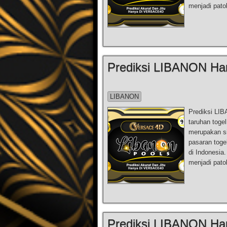
menjadi pato
Prediksi LIBANON Har
LIBANON
Prediksi LIB
taruhan toge
merupakan si
pasaran togel
di Indonesia.
menjadi pato
Prediksi LIBANON Har