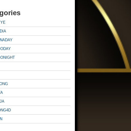
gories
EYE
DIA
INADAY
GODAY
GONIGHT
ONG
TA
JA
ONG4D
N