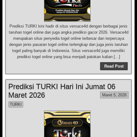
Prediksi TURKI kini hadir di situs versace4d dengan berbagai jenis
taruhan togel online dan juga angka prediksi gacor 2026. Versace4d
merupakan situs penyedia togel online terbesar dan terpercaya
dengan jenis pasaran togel online terlengkap dan juga jenis taruhan
togel paling banyak di Indonesia. Situs versace4d juga memiliki
prediksi togel online yang bisa menjadi patokan kalian […]
Read Post
Prediksi TURKI Hari Ini Jumat 06
Maret 2026
Maret 5, 2026
TURKI