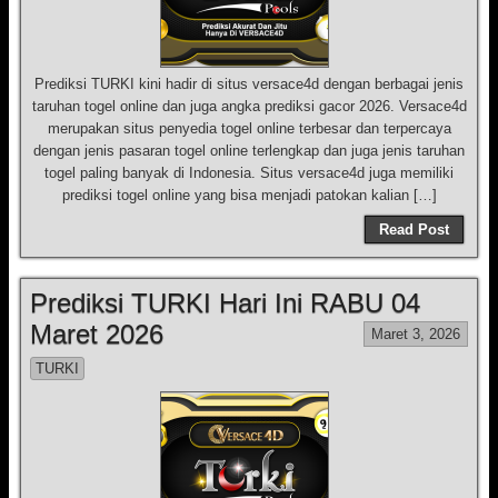
Prediksi TURKI kini hadir di situs versace4d dengan berbagai jenis
taruhan togel online dan juga angka prediksi gacor 2026. Versace4d
merupakan situs penyedia togel online terbesar dan terpercaya
dengan jenis pasaran togel online terlengkap dan juga jenis taruhan
togel paling banyak di Indonesia. Situs versace4d juga memiliki
prediksi togel online yang bisa menjadi patokan kalian […]
Read Post
Prediksi TURKI Hari Ini RABU 04
Maret 2026
Maret 3, 2026
TURKI