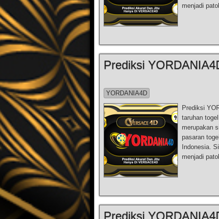
menjadi pato
Prediksi YORDANIA4D
YORDANIA4D
Prediksi YOR
taruhan toge
merupakan si
pasaran togel
Indonesia. Si
menjadi pato
Prediksi YORDANIA4D 