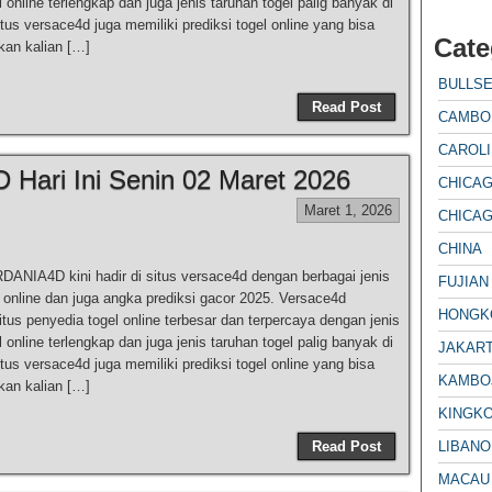
 online terlengkap dan juga jenis taruhan togel palig banyak di
tus versace4d juga memiliki prediksi togel online yang bisa
Cate
kan kalian […]
BULLS
Read Post
CAMBO
CAROL
Hari Ini Senin 02 Maret 2026
CHICA
Maret 1, 2026
CHICA
CHINA
DANIA4D kini hadir di situs versace4d dengan berbagai jenis
FUJIAN
l online dan juga angka prediksi gacor 2025. Versace4d
HONGK
tus penyedia togel online terbesar dan terpercaya dengan jenis
 online terlengkap dan juga jenis taruhan togel palig banyak di
JAKAR
tus versace4d juga memiliki prediksi togel online yang bisa
KAMBO
kan kalian […]
KINGK
Read Post
LIBANO
MACAU