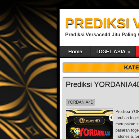
PREDIKSI
Prediksi Versace4d Jitu Paling 
Home
TOGEL ASIA
KATE
Prediksi YORDANIA4D
YORDANIA4D
Prediksi YOR
taruhan toge
merupakan si
pasaran togel
Indonesia. Si