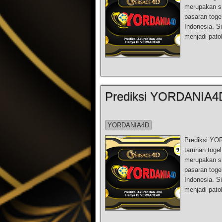
merupakan si
pasaran togel
Indonesia. Si
menjadi pato
Prediksi YORDANIA4D 
YORDANIA4D
Prediksi YOR
taruhan toge
merupakan si
pasaran togel
Indonesia. Si
menjadi pato