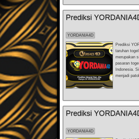
Prediksi YORDANIA4D 
YORDANIA4D
Prediksi YOR
taruhan toge
merupakan si
pasaran togel
Indonesia. Si
menjadi pato
Prediksi YORDANIA4D 
YORDANIA4D