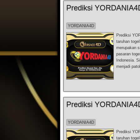
Prediksi YORDANIA4D 
YORDANIA4D
Prediksi YOR
taruhan toge
merupakan si
pasaran togel
Indonesia. Si
menjadi pato
Prediksi YORDANIA4D 
YORDANIA4D
Prediksi YOR
taruhan toge