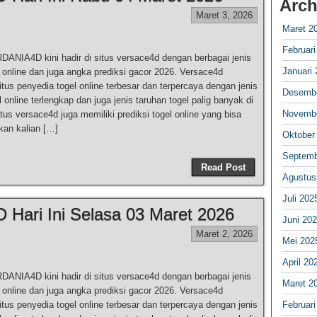
Arch
Maret 3, 2026
Maret 2
Februari
DANIA4D kini hadir di situs versace4d dengan berbagai jenis
Januari
l online dan juga angka prediksi gacor 2026. Versace4d
tus penyedia togel online terbesar dan terpercaya dengan jenis
Desembe
 online terlengkap dan juga jenis taruhan togel palig banyak di
Novembe
tus versace4d juga memiliki prediksi togel online yang bisa
kan kalian […]
Oktober
Septemb
Read Post
Agustus
Juli 202
Hari Ini Selasa 03 Maret 2026
Juni 20
Maret 2, 2026
Mei 202
April 20
DANIA4D kini hadir di situs versace4d dengan berbagai jenis
Maret 2
l online dan juga angka prediksi gacor 2026. Versace4d
tus penyedia togel online terbesar dan terpercaya dengan jenis
Februari