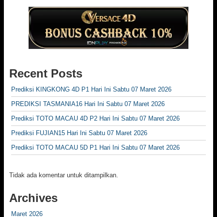
Recent Posts
Prediksi KINGKONG 4D P1 Hari Ini Sabtu 07 Maret 2026
PREDIKSI TASMANIA16 Hari Ini Sabtu 07 Maret 2026
Prediksi TOTO MACAU 4D P2 Hari Ini Sabtu 07 Maret 2026
Prediksi FUJIAN15 Hari Ini Sabtu 07 Maret 2026
Prediksi TOTO MACAU 5D P1 Hari Ini Sabtu 07 Maret 2026
Tidak ada komentar untuk ditampilkan.
Archives
Maret 2026