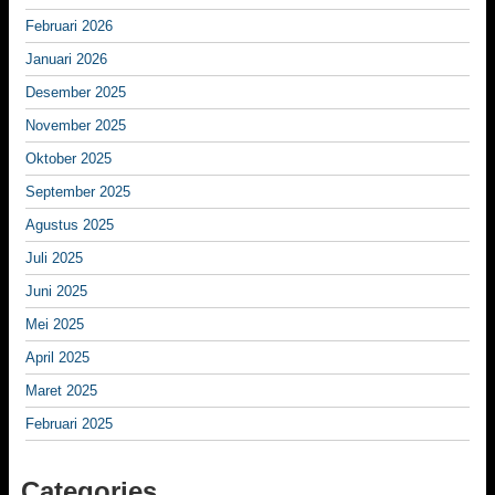
Februari 2026
Januari 2026
Desember 2025
November 2025
Oktober 2025
September 2025
Agustus 2025
Juli 2025
Juni 2025
Mei 2025
April 2025
Maret 2025
Februari 2025
Categories