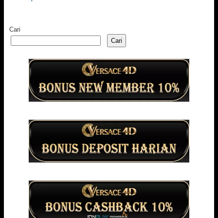
Cari
Cari