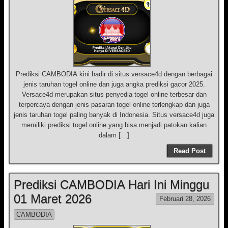
Prediksi CAMBODIA kini hadir di situs versace4d dengan berbagai
jenis taruhan togel online dan juga angka prediksi gacor 2025.
Versace4d merupakan situs penyedia togel online terbesar dan
terpercaya dengan jenis pasaran togel online terlengkap dan juga
jenis taruhan togel paling banyak di Indonesia. Situs versace4d juga
memiliki prediksi togel online yang bisa menjadi patokan kalian
dalam […]
Read Post
Prediksi CAMBODIA Hari Ini Minggu
01 Maret 2026
Februari 28, 2026
CAMBODIA