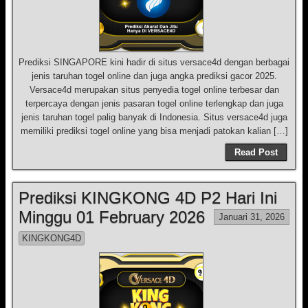
Prediksi SINGAPORE kini hadir di situs versace4d dengan berbagai
jenis taruhan togel online dan juga angka prediksi gacor 2025.
Versace4d merupakan situs penyedia togel online terbesar dan
terpercaya dengan jenis pasaran togel online terlengkap dan juga
jenis taruhan togel palig banyak di Indonesia. Situs versace4d juga
memiliki prediksi togel online yang bisa menjadi patokan kalian […]
Read Post
Prediksi KINGKONG 4D P2 Hari Ini
Minggu 01 February 2026
Januari 31, 2026
KINGKONG4D