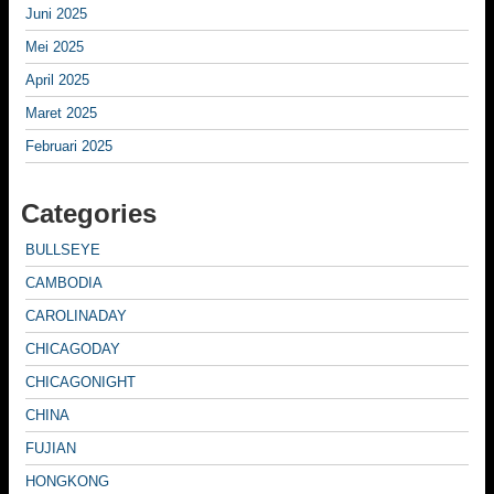
Juni 2025
Mei 2025
April 2025
Maret 2025
Februari 2025
Categories
BULLSEYE
CAMBODIA
CAROLINADAY
CHICAGODAY
CHICAGONIGHT
CHINA
FUJIAN
HONGKONG