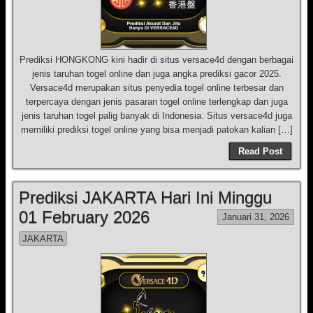
Prediksi HONGKONG kini hadir di situs versace4d dengan berbagai
jenis taruhan togel online dan juga angka prediksi gacor 2025.
Versace4d merupakan situs penyedia togel online terbesar dan
terpercaya dengan jenis pasaran togel online terlengkap dan juga
jenis taruhan togel palig banyak di Indonesia. Situs versace4d juga
memiliki prediksi togel online yang bisa menjadi patokan kalian […]
Read Post
Prediksi JAKARTA Hari Ini Minggu
01 February 2026
Januari 31, 2026
JAKARTA