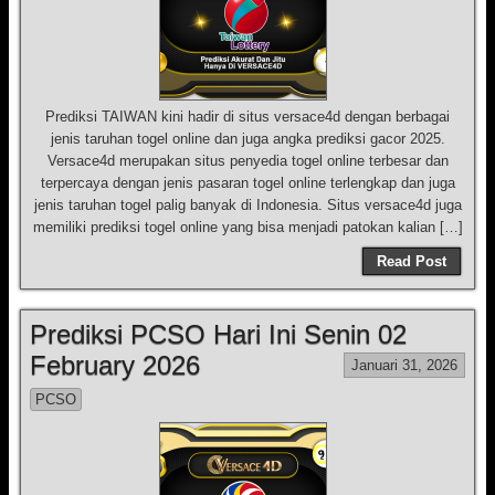
Prediksi TAIWAN kini hadir di situs versace4d dengan berbagai
jenis taruhan togel online dan juga angka prediksi gacor 2025.
Versace4d merupakan situs penyedia togel online terbesar dan
terpercaya dengan jenis pasaran togel online terlengkap dan juga
jenis taruhan togel palig banyak di Indonesia. Situs versace4d juga
memiliki prediksi togel online yang bisa menjadi patokan kalian […]
Read Post
Prediksi PCSO Hari Ini Senin 02
February 2026
Januari 31, 2026
PCSO