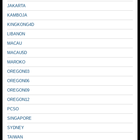
JAKARTA
KAMBOJA
KINGKONG4D
LIBANON
MACAU
MACAU5D
MAROKO
OREGON03
OREGON06
OREGON09
OREGON12
PCSO
SINGAPORE
SYDNEY
TAIWAN