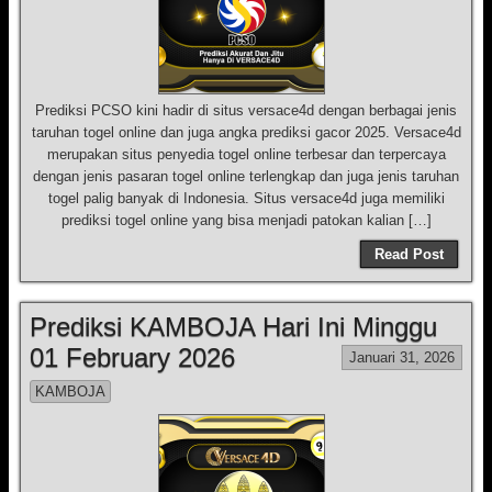
Prediksi PCSO kini hadir di situs versace4d dengan berbagai jenis
taruhan togel online dan juga angka prediksi gacor 2025. Versace4d
merupakan situs penyedia togel online terbesar dan terpercaya
dengan jenis pasaran togel online terlengkap dan juga jenis taruhan
togel palig banyak di Indonesia. Situs versace4d juga memiliki
prediksi togel online yang bisa menjadi patokan kalian […]
Read Post
Prediksi KAMBOJA Hari Ini Minggu
01 February 2026
Januari 31, 2026
KAMBOJA