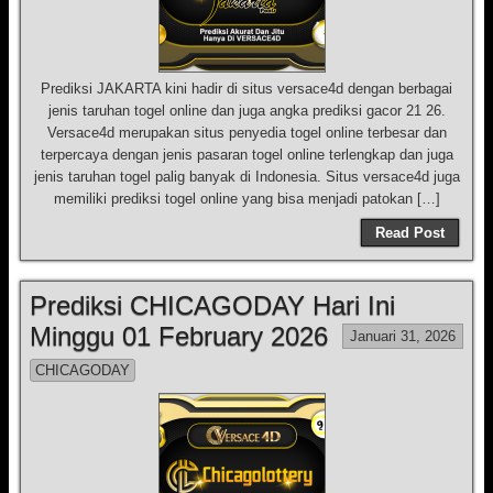
Prediksi JAKARTA kini hadir di situs versace4d dengan berbagai
jenis taruhan togel online dan juga angka prediksi gacor 21 26.
Versace4d merupakan situs penyedia togel online terbesar dan
terpercaya dengan jenis pasaran togel online terlengkap dan juga
jenis taruhan togel palig banyak di Indonesia. Situs versace4d juga
memiliki prediksi togel online yang bisa menjadi patokan […]
Read Post
Prediksi CHICAGODAY Hari Ini
Minggu 01 February 2026
Januari 31, 2026
CHICAGODAY