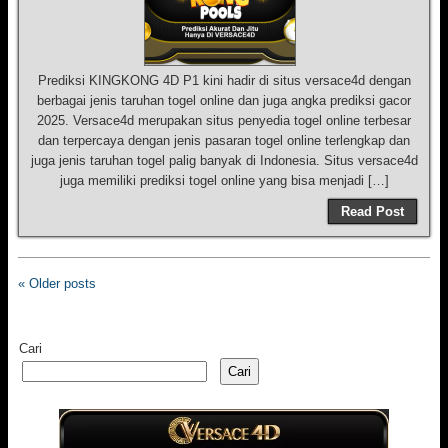
Prediksi KINGKONG 4D P1 kini hadir di situs versace4d dengan
berbagai jenis taruhan togel online dan juga angka prediksi gacor
2025. Versace4d merupakan situs penyedia togel online terbesar
dan terpercaya dengan jenis pasaran togel online terlengkap dan
juga jenis taruhan togel palig banyak di Indonesia. Situs versace4d
juga memiliki prediksi togel online yang bisa menjadi […]
Read Post
« Older posts
Cari
Cari