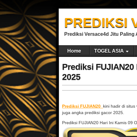
PREDIKSI
Prediksi Versace4d Jitu Paling 
Home
TOGEL ASIA
Prediksi FUJIAN20
2025
Prediksi FUJIAN20
kini hadir di sit
juga angka prediksi gacor 2025.
Prediksi FUJIAN20 Hari Ini Kamis 09 