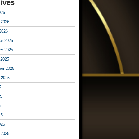
ives
026
 2026
 2026
r 2025
r 2025
 2025
er 2025
 2025
5
25
5
25
025
 2025