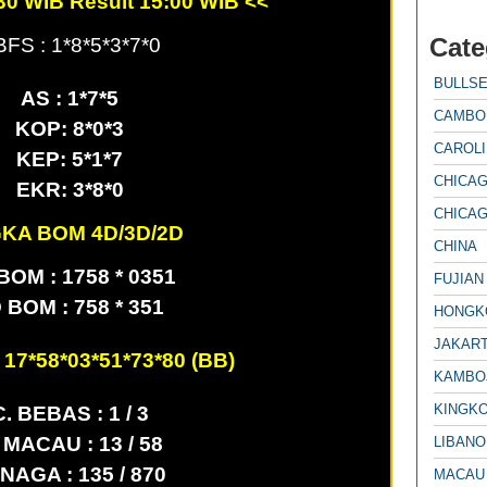
30 WIB Result 15:00 WIB <<
Cate
FS : 1*8*5*3*7*0
BULLS
AS : 1*7*5
CAMBO
KOP: 8*0*3
CAROL
KEP: 5*1*7
CHICA
EKR: 3*8*0
CHICA
KA BOM 4D/3D/2D
CHINA
BOM : 1758 * 0351
FUJIAN
 BOM : 758 * 351
HONGK
JAKAR
 17*58*03*51*73*80 (BB)
KAMBO
KINGK
C. BEBAS : 1 / 3
 MACAU : 13 / 58
LIBANO
 NAGA : 135 / 870
MACAU