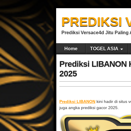
PREDIKSI
Prediksi Versace4d Jitu Paling 
Home
TOGEL ASIA
Prediksi LIBANON H
2025
Prediksi LIBANON
kini hadir di situ
juga angka prediksi gacor 2025.