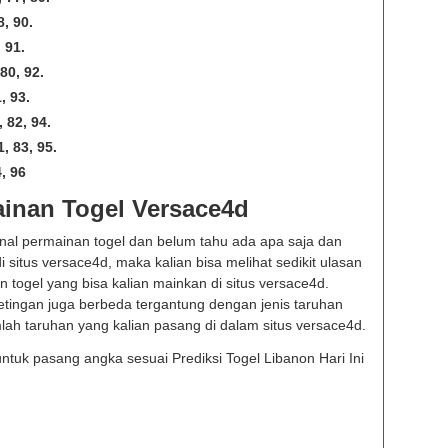
8, 90.
, 91.
80, 92.
, 93.
 82, 94.
, 83, 95.
4, 96
ainan Togel Versace4d
nal permainan togel dan belum tahu ada apa saja dan
 situs versace4d, maka kalian bisa melihat sedikit ulasan
 togel yang bisa kalian mainkan di situs versace4d.
etingan juga berbeda tergantung dengan jenis taruhan
mlah taruhan yang kalian pasang di dalam situs versace4d.
untuk pasang angka sesuai Prediksi Togel Libanon Hari Ini