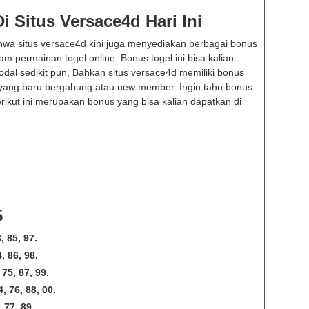
i Situs Versace4d Hari Ini
wa situs versace4d kini juga menyediakan berbagai bonus
m permainan togel online. Bonus togel ini bisa kalian
al sedikit pun, Bahkan situs versace4d memiliki bonus
yang baru bergabung atau new member. Ingin tahu bonus
erikut ini merupakan bonus yang bisa kalian dapatkan di
5
, 85, 97.
, 86, 98.
 75, 87, 99.
, 76, 88, 00.
 77, 89.