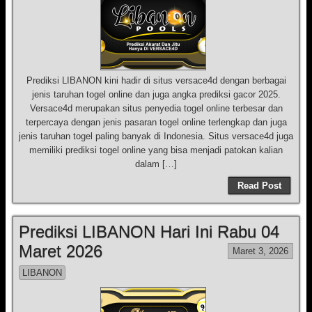
Prediksi LIBANON kini hadir di situs versace4d dengan berbagai
jenis taruhan togel online dan juga angka prediksi gacor 2025.
Versace4d merupakan situs penyedia togel online terbesar dan
terpercaya dengan jenis pasaran togel online terlengkap dan juga
jenis taruhan togel paling banyak di Indonesia. Situs versace4d juga
memiliki prediksi togel online yang bisa menjadi patokan kalian
dalam […]
Read Post
Prediksi LIBANON Hari Ini Rabu 04
Maret 2026
Maret 3, 2026
LIBANON