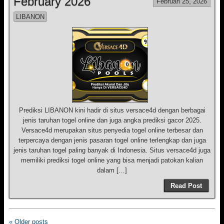
February 2026
Februari 25, 2026
LIBANON
Prediksi LIBANON kini hadir di situs versace4d dengan berbagai
jenis taruhan togel online dan juga angka prediksi gacor 2025.
Versace4d merupakan situs penyedia togel online terbesar dan
terpercaya dengan jenis pasaran togel online terlengkap dan juga
jenis taruhan togel paling banyak di Indonesia. Situs versace4d juga
memiliki prediksi togel online yang bisa menjadi patokan kalian
dalam […]
Read Post
« Older posts