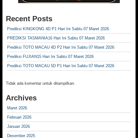
Recent Posts
Prediksi KINGKONG 4D P1 Hari Ini Sabtu 07 Maret 2026
PREDIKSI TASMANIA16 Hari Ini Sabtu 07 Maret 2026
Prediksi TOTO MACAU 4D P2 Hari Ini Sabtu 07 Maret 2026
Prediksi FUJIAN15 Hari Ini Sabtu 07 Maret 2026
Prediksi TOTO MACAU 5D P1 Hari Ini Sabtu 07 Maret 2026
Tidak ada komentar untuk ditampilkan.
Archives
Maret 2026
Februari 2026
Januari 2026
Desember 2025