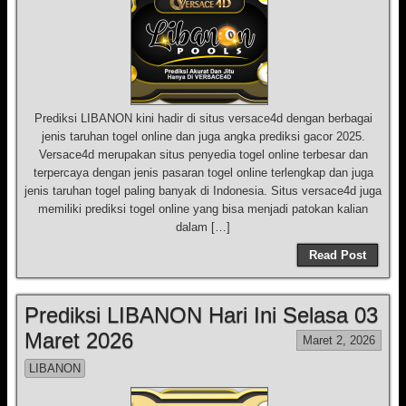
Prediksi LIBANON kini hadir di situs versace4d dengan berbagai
jenis taruhan togel online dan juga angka prediksi gacor 2025.
Versace4d merupakan situs penyedia togel online terbesar dan
terpercaya dengan jenis pasaran togel online terlengkap dan juga
jenis taruhan togel paling banyak di Indonesia. Situs versace4d juga
memiliki prediksi togel online yang bisa menjadi patokan kalian
dalam […]
Read Post
Prediksi LIBANON Hari Ini Selasa 03
Maret 2026
Maret 2, 2026
LIBANON