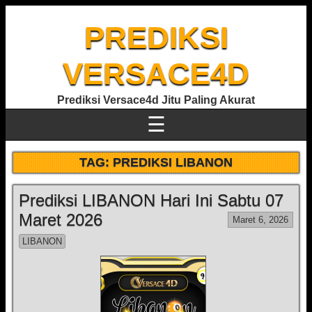
PREDIKSI
VERSACE4D
Prediksi Versace4d Jitu Paling Akurat
☰
TAG:
PREDIKSI LIBANON
Prediksi LIBANON Hari Ini Sabtu 07
Maret 2026
Maret 6, 2026
LIBANON