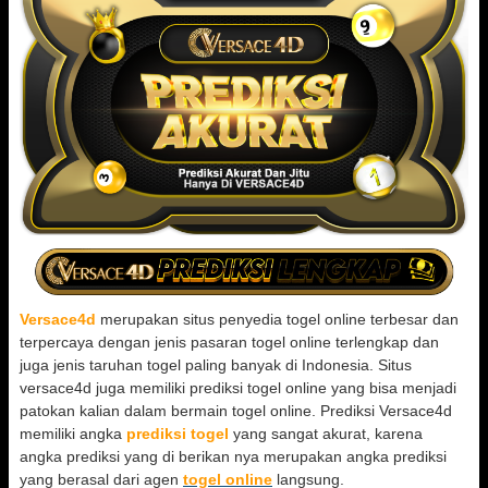
Versace4d
merupakan situs penyedia togel online terbesar dan
terpercaya dengan jenis pasaran togel online terlengkap dan
juga jenis taruhan togel paling banyak di Indonesia. Situs
versace4d juga memiliki prediksi togel online yang bisa menjadi
patokan kalian dalam bermain togel online. Prediksi Versace4d
memiliki angka
prediksi togel
yang sangat akurat, karena
angka prediksi yang di berikan nya merupakan angka prediksi
yang berasal dari agen
togel online
langsung.