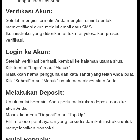
dengan identitas Anda.
Verifikasi Akun:
Setelah mengisi formulir, Anda mungkin diminta untuk
memverifikasi akun melalui email atau SMS.
Ikuti instruksi yang diberikan untuk menyelesaikan proses
verifikasi.
Login ke Akun:
Setelah verifikasi berhasil, kembali ke halaman utama situs.
Klik tombol “Login” atau “Masuk”.
Masukkan nama pengguna dan kata sandi yang telah Anda buat.
Klik “Submit” atau “Masuk” untuk mengakses akun Anda.
Melakukan Deposit:
Untuk mulai bermain, Anda perlu melakukan deposit dana ke
akun Anda.
Masuk ke menu “Deposit” atau “Top Up”.
Pilih metode pembayaran yang tersedia dan ikuti instruksi untuk
menyelesaikan transaksi.
Mulai Bermain: