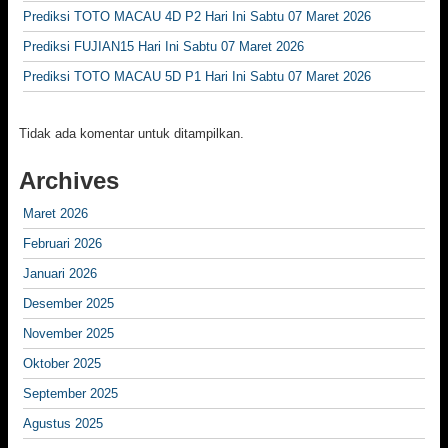
Prediksi TOTO MACAU 4D P2 Hari Ini Sabtu 07 Maret 2026
Prediksi FUJIAN15 Hari Ini Sabtu 07 Maret 2026
Prediksi TOTO MACAU 5D P1 Hari Ini Sabtu 07 Maret 2026
Tidak ada komentar untuk ditampilkan.
Archives
Maret 2026
Februari 2026
Januari 2026
Desember 2025
November 2025
Oktober 2025
September 2025
Agustus 2025