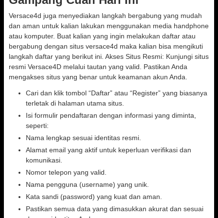
Versace4d juga menyediakan langkah bergabung yang mudah
dan aman untuk kalian lakukan menggunakan media handphone
atau komputer. Buat kalian yang ingin melakukan daftar atau
bergabung dengan situs versace4d maka kalian bisa mengikuti
langkah daftar yang berikut ini. Akses Situs Resmi: Kunjungi situs
resmi Versace4D melalui tautan yang valid. Pastikan Anda
mengakses situs yang benar untuk keamanan akun Anda.
Cari dan klik tombol “Daftar” atau “Register” yang biasanya
terletak di halaman utama situs.
Isi formulir pendaftaran dengan informasi yang diminta,
seperti:
Nama lengkap sesuai identitas resmi.
Alamat email yang aktif untuk keperluan verifikasi dan
komunikasi.
Nomor telepon yang valid.
Nama pengguna (username) yang unik.
Kata sandi (password) yang kuat dan aman.
Pastikan semua data yang dimasukkan akurat dan sesuai