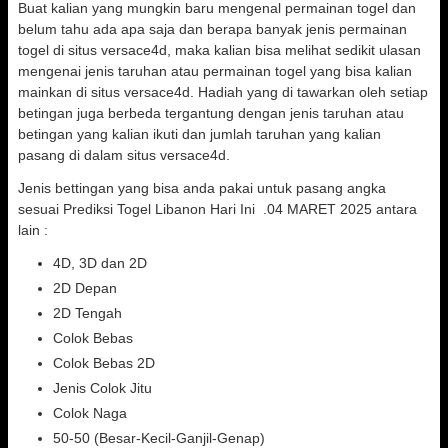
Buat kalian yang mungkin baru mengenal permainan togel dan
belum tahu ada apa saja dan berapa banyak jenis permainan
togel di situs versace4d, maka kalian bisa melihat sedikit ulasan
mengenai jenis taruhan atau permainan togel yang bisa kalian
mainkan di situs versace4d. Hadiah yang di tawarkan oleh setiap
betingan juga berbeda tergantung dengan jenis taruhan atau
betingan yang kalian ikuti dan jumlah taruhan yang kalian
pasang di dalam situs versace4d.
Jenis bettingan yang bisa anda pakai untuk pasang angka
sesuai Prediksi Togel Libanon Hari Ini .04 MARET 2025 antara
lain :
4D, 3D dan 2D
2D Depan
2D Tengah
Colok Bebas
Colok Bebas 2D
Jenis Colok Jitu
Colok Naga
50-50 (Besar-Kecil-Ganjil-Genap)