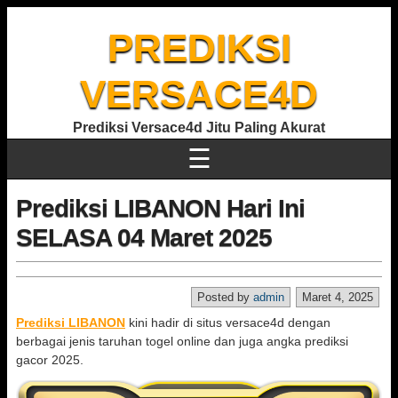
PREDIKSI
VERSACE4D
Prediksi Versace4d Jitu Paling Akurat
☰
Prediksi LIBANON Hari Ini
SELASA 04 Maret 2025
Posted by
admin
Maret 4, 2025
Prediksi LIBANON
kini hadir di situs versace4d dengan
berbagai jenis taruhan togel online dan juga angka prediksi
gacor 2025.