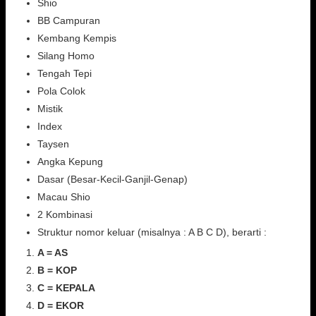
Shio
BB Campuran
Kembang Kempis
Silang Homo
Tengah Tepi
Pola Colok
Mistik
Index
Taysen
Angka Kepung
Dasar (Besar-Kecil-Ganjil-Genap)
Macau Shio
2 Kombinasi
Struktur nomor keluar (misalnya : A B C D), berarti :
A = AS
B = KOP
C = KEPALA
D = EKOR