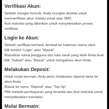
Verifikasi Akun:
Setelah mengisi formulir, Anda mungkin diminta untuk
memverifikasi akun melalui email atau SMS.
Ikuti instruksi yang diberikan untuk menyelesaikan proses
verifikasi.
Login ke Akun:
Setelah verifikasi berhasil, kembali ke halaman utama situs.
Klik tombol “Login” atau “Masuk”.
Masukkan nama pengguna dan kata sandi yang telah Anda buat.
Klik “Submit” atau “Masuk” untuk mengakses akun Anda.
Melakukan Deposit:
Untuk mulai bermain, Anda perlu melakukan deposit dana ke
akun Anda.
Masuk ke menu “Deposit” atau “Top Up”.
Pilih metode pembayaran yang tersedia dan ikuti instruksi untuk
menyelesaikan transaksi.
Mulai Bermain: