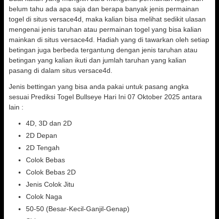
belum tahu ada apa saja dan berapa banyak jenis permainan
togel di situs versace4d, maka kalian bisa melihat sedikit ulasan
mengenai jenis taruhan atau permainan togel yang bisa kalian
mainkan di situs versace4d. Hadiah yang di tawarkan oleh setiap
betingan juga berbeda tergantung dengan jenis taruhan atau
betingan yang kalian ikuti dan jumlah taruhan yang kalian
pasang di dalam situs versace4d.
Jenis bettingan yang bisa anda pakai untuk pasang angka
sesuai Prediksi Togel Bullseye Hari Ini 07 Oktober 2025 antara
lain :
4D, 3D dan 2D
2D Depan
2D Tengah
Colok Bebas
Colok Bebas 2D
Jenis Colok Jitu
Colok Naga
50-50 (Besar-Kecil-Ganjil-Genap)