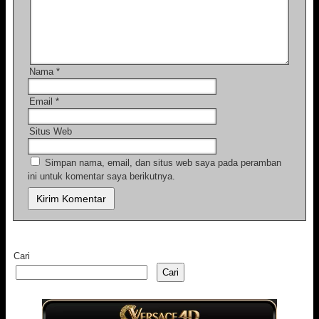
Nama
*
Email
*
Situs Web
Simpan nama, email, dan situs web saya pada peramban
ini untuk komentar saya berikutnya.
Cari
Cari