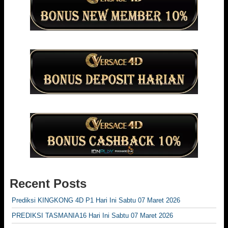
Recent Posts
Prediksi KINGKONG 4D P1 Hari Ini Sabtu 07 Maret 2026
PREDIKSI TASMANIA16 Hari Ini Sabtu 07 Maret 2026