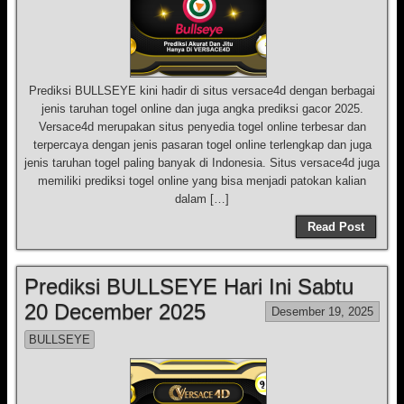
Prediksi BULLSEYE kini hadir di situs versace4d dengan berbagai
jenis taruhan togel online dan juga angka prediksi gacor 2025.
Versace4d merupakan situs penyedia togel online terbesar dan
terpercaya dengan jenis pasaran togel online terlengkap dan juga
jenis taruhan togel paling banyak di Indonesia. Situs versace4d juga
memiliki prediksi togel online yang bisa menjadi patokan kalian
dalam […]
Read Post
Prediksi BULLSEYE Hari Ini Sabtu
20 December 2025
Desember 19, 2025
BULLSEYE