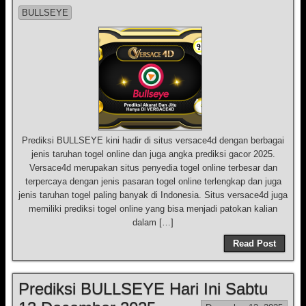
BULLSEYE
Prediksi BULLSEYE kini hadir di situs versace4d dengan berbagai
jenis taruhan togel online dan juga angka prediksi gacor 2025.
Versace4d merupakan situs penyedia togel online terbesar dan
terpercaya dengan jenis pasaran togel online terlengkap dan juga
jenis taruhan togel paling banyak di Indonesia. Situs versace4d juga
memiliki prediksi togel online yang bisa menjadi patokan kalian
dalam […]
Read Post
Prediksi BULLSEYE Hari Ini Sabtu