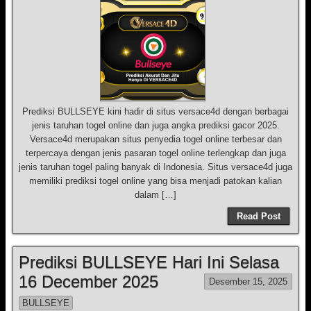
Prediksi BULLSEYE kini hadir di situs versace4d dengan berbagai
jenis taruhan togel online dan juga angka prediksi gacor 2025.
Versace4d merupakan situs penyedia togel online terbesar dan
terpercaya dengan jenis pasaran togel online terlengkap dan juga
jenis taruhan togel paling banyak di Indonesia. Situs versace4d juga
memiliki prediksi togel online yang bisa menjadi patokan kalian
dalam […]
Read Post
Prediksi BULLSEYE Hari Ini Selasa
16 December 2025
Desember 15, 2025
BULLSEYE