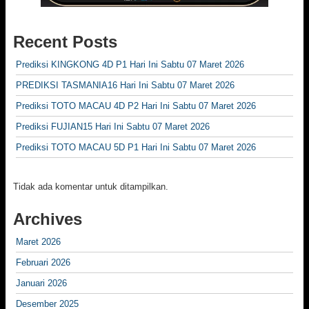
Recent Posts
Prediksi KINGKONG 4D P1 Hari Ini Sabtu 07 Maret 2026
PREDIKSI TASMANIA16 Hari Ini Sabtu 07 Maret 2026
Prediksi TOTO MACAU 4D P2 Hari Ini Sabtu 07 Maret 2026
Prediksi FUJIAN15 Hari Ini Sabtu 07 Maret 2026
Prediksi TOTO MACAU 5D P1 Hari Ini Sabtu 07 Maret 2026
Tidak ada komentar untuk ditampilkan.
Archives
Maret 2026
Februari 2026
Januari 2026
Desember 2025