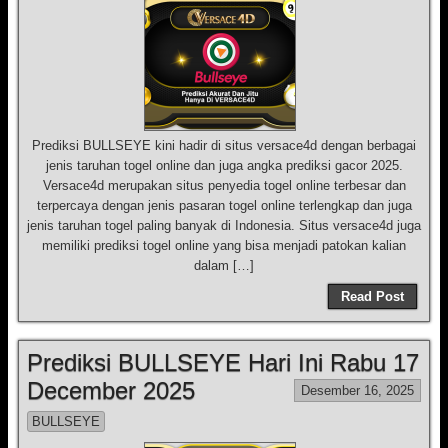
Prediksi BULLSEYE kini hadir di situs versace4d dengan berbagai
jenis taruhan togel online dan juga angka prediksi gacor 2025.
Versace4d merupakan situs penyedia togel online terbesar dan
terpercaya dengan jenis pasaran togel online terlengkap dan juga
jenis taruhan togel paling banyak di Indonesia. Situs versace4d juga
memiliki prediksi togel online yang bisa menjadi patokan kalian
dalam […]
Read Post
Prediksi BULLSEYE Hari Ini Rabu 17
December 2025
Desember 16, 2025
BULLSEYE