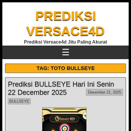
PREDIKSI
VERSACE4D
Prediksi Versace4d Jitu Paling Akurat
☰
TAG:
TOTO BULLSEYE
Prediksi BULLSEYE Hari Ini Senin
22 December 2025
Desember 21, 2025
BULLSEYE