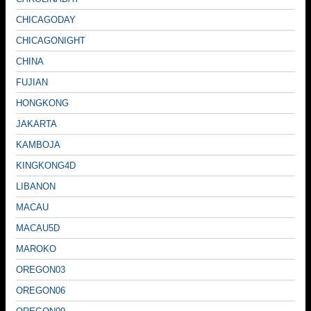
CHICAGODAY
CHICAGONIGHT
CHINA
FUJIAN
HONGKONG
JAKARTA
KAMBOJA
KINGKONG4D
LIBANON
MACAU
MACAU5D
MAROKO
OREGON03
OREGON06