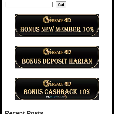
Cari
Recent Posts