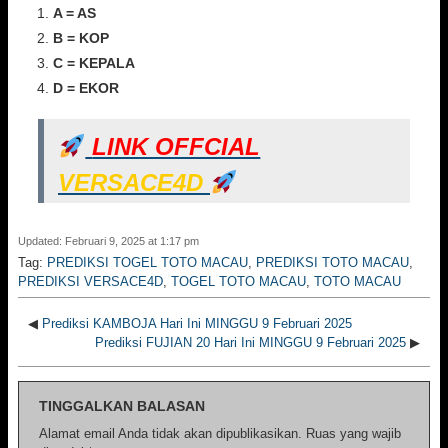
A = AS
B = KOP
C = KEPALA
D = EKOR
LINK OFFCIAL
VERSACE4D
Updated: Februari 9, 2025 at 1:17 pm
Tag:
PREDIKSI TOGEL TOTO MACAU
,
PREDIKSI TOTO MACAU
,
PREDIKSI VERSACE4D
,
TOGEL TOTO MACAU
,
TOTO MACAU
◀
Prediksi KAMBOJA Hari Ini MINGGU 9 Februari 2025
Prediksi FUJIAN 20 Hari Ini MINGGU 9 Februari 2025
▶
TINGGALKAN BALASAN
Alamat email Anda tidak akan dipublikasikan.
Ruas yang wajib