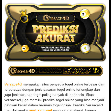
Versace4d
merupakan situs penyedia togel online terbesar dan
terpercaya dengan jenis pasaran togel online terlengkap dan
juga jenis taruhan togel paling banyak di Indonesia. Situs
versace4d juga memiliki prediksi togel online yang bisa menjadi
patokan kalian dalam bermain togel online. Prediksi Versace4d
memiliki angka
prediksi togel
yang sangat akurat, karena