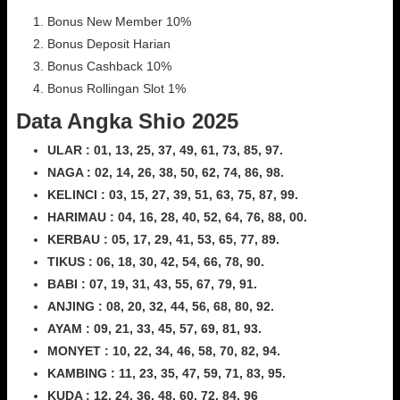
Bonus New Member 10%
Bonus Deposit Harian
Bonus Cashback 10%
Bonus Rollingan Slot 1%
Data Angka Shio 2025
ULAR : 01, 13, 25, 37, 49, 61, 73, 85, 97.
NAGA : 02, 14, 26, 38, 50, 62, 74, 86, 98.
KELINCI : 03, 15, 27, 39, 51, 63, 75, 87, 99.
HARIMAU : 04, 16, 28, 40, 52, 64, 76, 88, 00.
KERBAU : 05, 17, 29, 41, 53, 65, 77, 89.
TIKUS : 06, 18, 30, 42, 54, 66, 78, 90.
BABI : 07, 19, 31, 43, 55, 67, 79, 91.
ANJING : 08, 20, 32, 44, 56, 68, 80, 92.
AYAM : 09, 21, 33, 45, 57, 69, 81, 93.
MONYET : 10, 22, 34, 46, 58, 70, 82, 94.
KAMBING : 11, 23, 35, 47, 59, 71, 83, 95.
KUDA : 12, 24, 36, 48, 60, 72, 84, 96