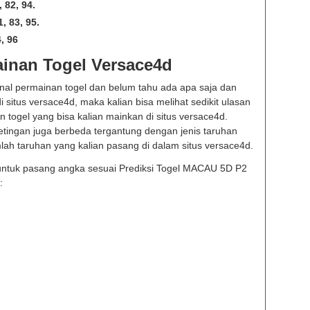
 82, 94.
, 83, 95.
4, 96
ainan Togel Versace4d
nal permainan togel dan belum tahu ada apa saja dan
 situs versace4d, maka kalian bisa melihat sedikit ulasan
 togel yang bisa kalian mainkan di situs versace4d.
etingan juga berbeda tergantung dengan jenis taruhan
mlah taruhan yang kalian pasang di dalam situs versace4d.
 untuk pasang angka sesuai Prediksi Togel MACAU 5D P2
: