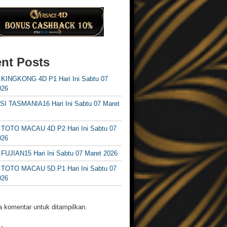
nt Posts
i KINGKONG 4D P1 Hari Ini Sabtu 07
026
I TASMANIA16 Hari Ini Sabtu 07 Maret
i TOTO MACAU 4D P2 Hari Ini Sabtu 07
026
 FUJIAN15 Hari Ini Sabtu 07 Maret 2026
i TOTO MACAU 5D P1 Hari Ini Sabtu 07
026
a komentar untuk ditampilkan.