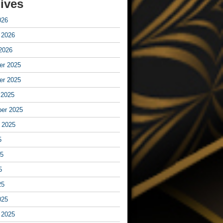
ives
026
 2026
 2026
r 2025
r 2025
 2025
er 2025
 2025
5
25
5
25
025
 2025