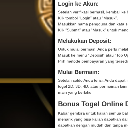
Login ke Akun:
Setelah verifikasi berhasil, kembali k
Klik tombol “Login” atau “Masuk”.
Masukkan nama pengguna dan kata san
Klik “Submit” atau “Masuk” untuk men
Melakukan Deposit:
Untuk mulai bermain, Anda perlu mela
Masuk ke menu “Deposit” atau “Top Up
Pilih metode pembayaran yang tersedia
Mulai Bermain:
Setelah saldo Anda terisi, Anda dapat
togel 2D, 3D, 4D, atau permainan lainn
main yang berlaku.
Bonus Togel Online D
Kabar gembira untuk kalian semua bah
menarik yang bisa kalian dapatkan dala
dapatkan dengan mudah dan tanpa mod