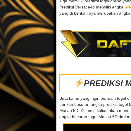
juga memiliki prediksi togel online ya
Prediksi Versace4d memiliki angka
pre
yang di berikan nya merupakan angka 
PREDIKSI 
Buat kamu yang ingin bermain togel on
berikan bocoran angka prediksi togel 
Macau 5D. Di jamin kalian akan mendap
angka bocoran togel Macau 5D dari m