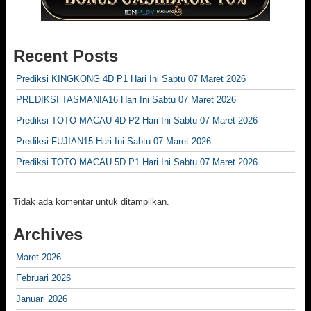
Recent Posts
Prediksi KINGKONG 4D P1 Hari Ini Sabtu 07 Maret 2026
PREDIKSI TASMANIA16 Hari Ini Sabtu 07 Maret 2026
Prediksi TOTO MACAU 4D P2 Hari Ini Sabtu 07 Maret 2026
Prediksi FUJIAN15 Hari Ini Sabtu 07 Maret 2026
Prediksi TOTO MACAU 5D P1 Hari Ini Sabtu 07 Maret 2026
Tidak ada komentar untuk ditampilkan.
Archives
Maret 2026
Februari 2026
Januari 2026