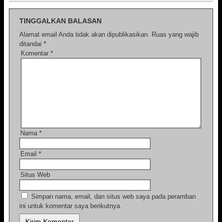
TINGGALKAN BALASAN
Alamat email Anda tidak akan dipublikasikan.
Ruas yang wajib
ditandai
*
Komentar
*
Nama
*
Email
*
Situs Web
Simpan nama, email, dan situs web saya pada peramban
ini untuk komentar saya berikutnya.