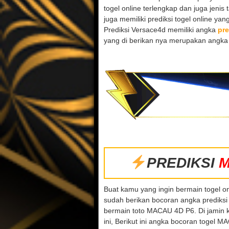
togel online terlengkap dan juga jenis
juga memiliki prediksi togel online ya
Prediksi Versace4d memiliki angka
pre
yang di berikan nya merupakan angka 
PREDIKSI
M
Buat kamu yang ingin bermain togel o
sudah berikan bocoran angka prediksi
bermain toto MACAU 4D P6. Di jamin 
ini, Berikut ini angka bocoran togel 