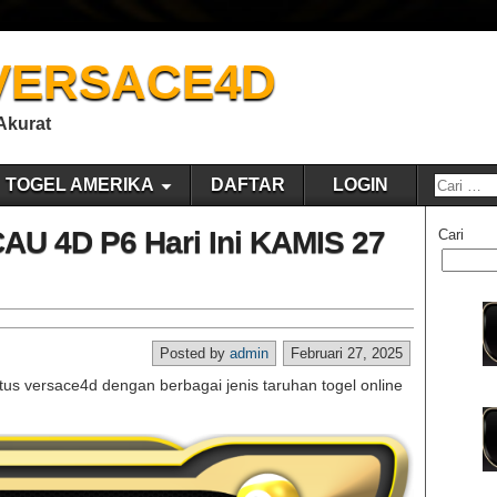
 VERSACE4D
Akurat
TOGEL AMERIKA
DAFTAR
LOGIN
AU 4D P6 Hari Ini KAMIS 27
Cari
Posted by
admin
Februari 27, 2025
 situs versace4d dengan berbagai jenis taruhan togel online