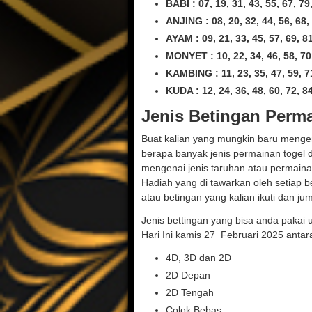
BABI : 07, 19, 31, 43, 55, 67, 79
ANJING : 08, 20, 32, 44, 56, 68, 
AYAM : 09, 21, 33, 45, 57, 69, 81
MONYET : 10, 22, 34, 46, 58, 70,
KAMBING : 11, 23, 35, 47, 59, 71
KUDA : 12, 24, 36, 48, 60, 72, 8
Jenis Betingan Perm
Buat kalian yang mungkin baru mengen
berapa banyak jenis permainan togel di
mengenai jenis taruhan atau permainan
Hadiah yang di tawarkan oleh setiap b
atau betingan yang kalian ikuti dan ju
Jenis bettingan yang bisa anda pakai
Hari Ini kamis 27 Februari 2025 antara
4D, 3D dan 2D
2D Depan
2D Tengah
Colok Bebas