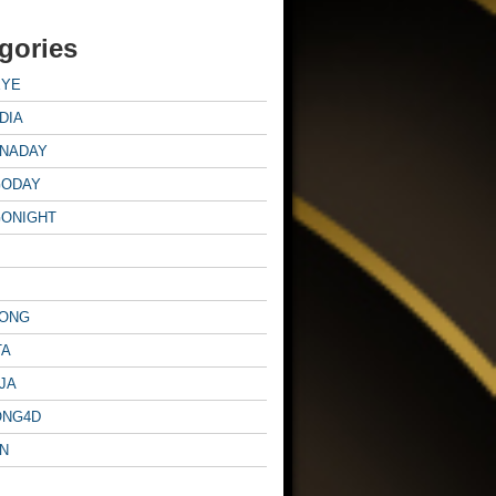
gories
EYE
DIA
INADAY
GODAY
GONIGHT
ONG
TA
JA
ONG4D
N