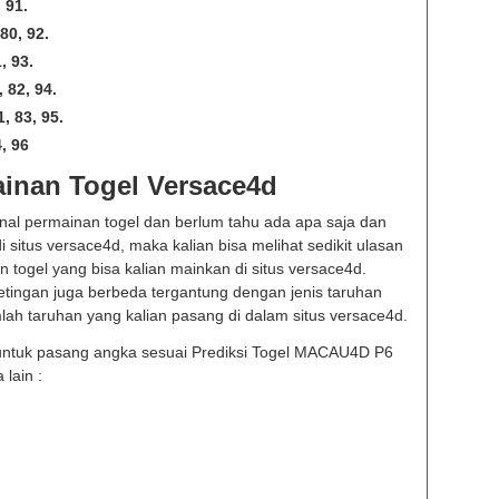
, 91.
80, 92.
, 93.
 82, 94.
, 83, 95.
4, 96
ainan Togel Versace4d
al permainan togel dan berlum tahu ada apa saja dan
 situs versace4d, maka kalian bisa melihat sedikit ulasan
 togel yang bisa kalian mainkan di situs versace4d.
etingan juga berbeda tergantung dengan jenis taruhan
mlah taruhan yang kalian pasang di dalam situs versace4d.
 untuk pasang angka sesuai Prediksi Togel MACAU4D P6
 lain :