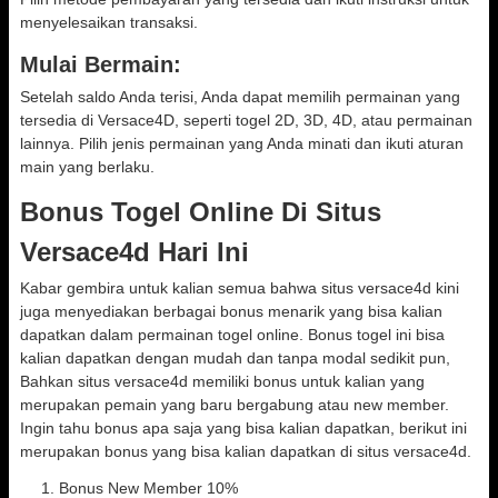
menyelesaikan transaksi.
Mulai Bermain:
Setelah saldo Anda terisi, Anda dapat memilih permainan yang
tersedia di Versace4D, seperti togel 2D, 3D, 4D, atau permainan
lainnya. Pilih jenis permainan yang Anda minati dan ikuti aturan
main yang berlaku.
Bonus Togel Online Di Situs
Versace4d Hari Ini
Kabar gembira untuk kalian semua bahwa situs versace4d kini
juga menyediakan berbagai bonus menarik yang bisa kalian
dapatkan dalam permainan togel online. Bonus togel ini bisa
kalian dapatkan dengan mudah dan tanpa modal sedikit pun,
Bahkan situs versace4d memiliki bonus untuk kalian yang
merupakan pemain yang baru bergabung atau new member.
Ingin tahu bonus apa saja yang bisa kalian dapatkan, berikut ini
merupakan bonus yang bisa kalian dapatkan di situs versace4d.
Bonus New Member 10%