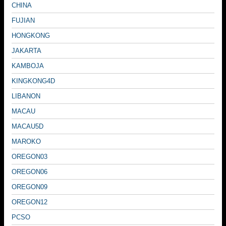
CHINA
FUJIAN
HONGKONG
JAKARTA
KAMBOJA
KINGKONG4D
LIBANON
MACAU
MACAU5D
MAROKO
OREGON03
OREGON06
OREGON09
OREGON12
PCSO