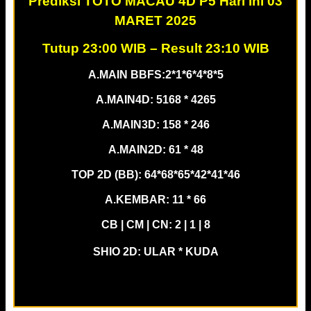
Prediksi TOTO MACAU 4D P5 Hari Ini 03
MARET 2025
Tutup 23:00 WIB – Result 23:10 WIB
A.MAIN BBFS:2*1*6*4*8*5
A.MAIN4D: 5168 * 4265
A.MAIN3D: 158 * 246
A.MAIN2D: 61 * 48
TOP 2D (BB): 64*68*65*42*41*46
A.KEMBAR: 11 * 66
CB | CM | CN: 2 | 1 | 8
SHIO 2D: ULAR * KUDA