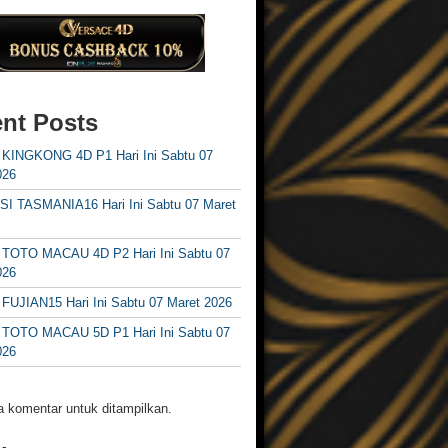
nt Posts
i KINGKONG 4D P1 Hari Ini Sabtu 07
026
I TASMANIA16 Hari Ini Sabtu 07 Maret
i TOTO MACAU 4D P2 Hari Ini Sabtu 07
026
 FUJIAN15 Hari Ini Sabtu 07 Maret 2026
i TOTO MACAU 5D P1 Hari Ini Sabtu 07
026
a komentar untuk ditampilkan.