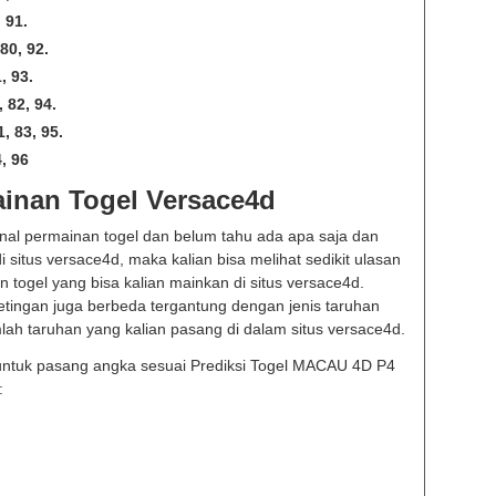
, 91.
80, 92.
, 93.
 82, 94.
, 83, 95.
4, 96
ainan Togel Versace4d
nal permainan togel dan belum tahu ada apa saja dan
 situs versace4d, maka kalian bisa melihat sedikit ulasan
 togel yang bisa kalian mainkan di situs versace4d.
etingan juga berbeda tergantung dengan jenis taruhan
mlah taruhan yang kalian pasang di dalam situs versace4d.
 untuk pasang angka sesuai Prediksi Togel MACAU 4D P4
: