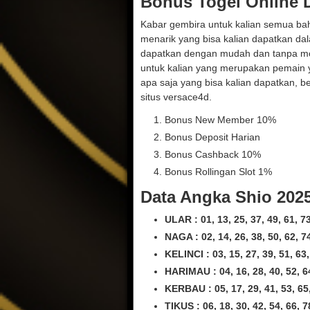
Bonus Togel Online D
Kabar gembira untuk kalian semua bah
menarik yang bisa kalian dapatkan dala
dapatkan dengan mudah dan tanpa mod
untuk kalian yang merupakan pemain 
apa saja yang bisa kalian dapatkan, b
situs versace4d.
Bonus New Member 10%
Bonus Deposit Harian
Bonus Cashback 10%
Bonus Rollingan Slot 1%
Data Angka Shio 202
ULAR : 01, 13, 25, 37, 49, 61, 73
NAGA : 02, 14, 26, 38, 50, 62, 74
KELINCI : 03, 15, 27, 39, 51, 63,
HARIMAU : 04, 16, 28, 40, 52, 64
KERBAU : 05, 17, 29, 41, 53, 65,
TIKUS : 06, 18, 30, 42, 54, 66, 7