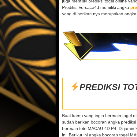
juga memiliki prediksi togel online ya
Prediksi Versace4d memiliki angka
pre
yang di berikan nya merupakan angka 
PREDIKSI TO
Buat kamu yang ingin bermain togel o
sudah berikan bocoran angka prediksi
bermain toto MACAU 4D P4. Di jamin 
ini, Berikut ini angka bocoran togel 