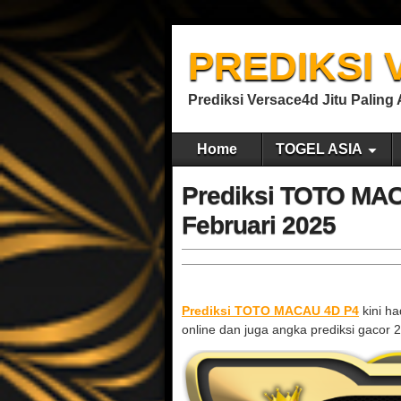
PREDIKSI
Prediksi Versace4d Jitu Paling 
Home
TOGEL ASIA
Prediksi TOTO MAC
Februari 2025
Prediksi TOTO MACAU 4D P4
kini h
online dan juga angka prediksi gacor 