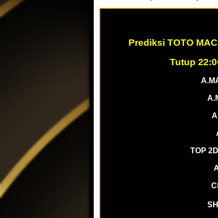
Prediksi TOTO MACA
Tutup 22:0
A.MA
A.
A
TOP 2D 
A
CB
SH