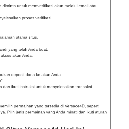
n diminta untuk memverifikasi akun melalui email atau
nyelesaikan proses verifikasi.
e halaman utama situs.
di yang telah Anda buat.
gakses akun Anda.
kukan deposit dana ke akun Anda.
”.
 dan ikuti instruksi untuk menyelesaikan transaksi.
 memilih permainan yang tersedia di Versace4D, seperti
ya. Pilih jenis permainan yang Anda minati dan ikuti aturan