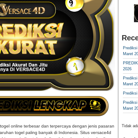
Rece
Prediks
Maret 2
PREDIKS
2026
Prediks
Maret 2
Prediksi
Prediks
Maret 2
Tidak ad
ogel online terbesar dan terpercaya dengan jenis pasaran
 taruhan togel paling banyak di Indonesia. Situs versace4d