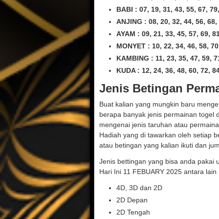
BABI : 07, 19, 31, 43, 55, 67, 79
ANJING : 08, 20, 32, 44, 56, 68, 
AYAM : 09, 21, 33, 45, 57, 69, 81
MONYET : 10, 22, 34, 46, 58, 70,
KAMBING : 11, 23, 35, 47, 59, 71
KUDA : 12, 24, 36, 48, 60, 72, 8
Jenis Betingan Perm
Buat kalian yang mungkin baru menge
berapa banyak jenis permainan togel di
mengenai jenis taruhan atau permainan
Hadiah yang di tawarkan oleh setiap b
atau betingan yang kalian ikuti dan ju
Jenis bettingan yang bisa anda pakai
Hari Ini 11 FEBUARY 2025 antara lain 
4D, 3D dan 2D
2D Depan
2D Tengah