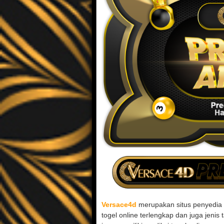
Versace4d
merupakan situs penyedia t
togel online terlengkap dan juga jenis