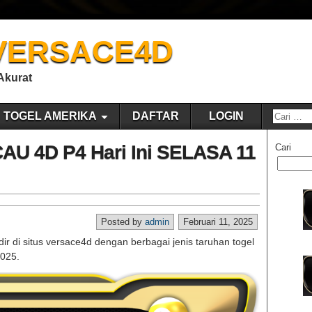
 VERSACE4D
Akurat
TOGEL AMERIKA
DAFTAR
LOGIN
AU 4D P4 Hari Ini SELASA 11
Cari
Posted by
admin
Februari 11, 2025
adir di situs versace4d dengan berbagai jenis taruhan togel
2025.