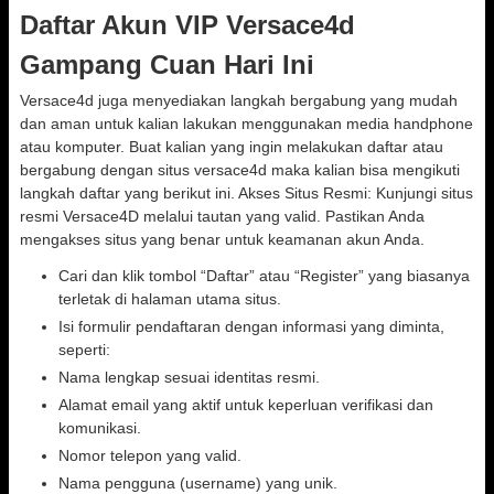
Daftar Akun VIP Versace4d
Gampang Cuan Hari Ini
Versace4d juga menyediakan langkah bergabung yang mudah
dan aman untuk kalian lakukan menggunakan media handphone
atau komputer. Buat kalian yang ingin melakukan daftar atau
bergabung dengan situs versace4d maka kalian bisa mengikuti
langkah daftar yang berikut ini. Akses Situs Resmi: Kunjungi situs
resmi Versace4D melalui tautan yang valid. Pastikan Anda
mengakses situs yang benar untuk keamanan akun Anda.
Cari dan klik tombol “Daftar” atau “Register” yang biasanya
terletak di halaman utama situs.
Isi formulir pendaftaran dengan informasi yang diminta,
seperti:
Nama lengkap sesuai identitas resmi.
Alamat email yang aktif untuk keperluan verifikasi dan
komunikasi.
Nomor telepon yang valid.
Nama pengguna (username) yang unik.