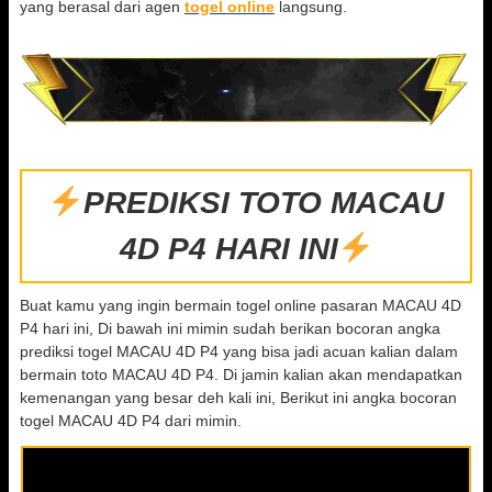
yang berasal dari agen
togel online
langsung.
PREDIKSI TOTO MACAU
4D P4
HARI INI
Buat kamu yang ingin bermain togel online pasaran MACAU 4D
P4 hari ini, Di bawah ini mimin sudah berikan bocoran angka
prediksi togel MACAU 4D P4 yang bisa jadi acuan kalian dalam
bermain toto MACAU 4D P4. Di jamin kalian akan mendapatkan
kemenangan yang besar deh kali ini, Berikut ini angka bocoran
togel MACAU 4D P4 dari mimin.