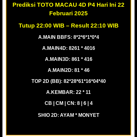
Prediksi TOTO MACAU 4D P4 Hari Ini 22
Februari 2025
Tutup 22:00 WIB – Result 22:10 WIB
A.MAIN BBFS: 8*2*6*1*0*4
A.MAIN4D: 8261 * 4016
A.MAIN3D: 861 * 416
A.MAIN2D: 81 * 46
TOP 2D (BB): 82*28*61*16*04*40
A.KEMBAR: 22 * 11
CB | CM | CN: 8 | 6 | 4
SHIO 2D: AYAM * MONYET