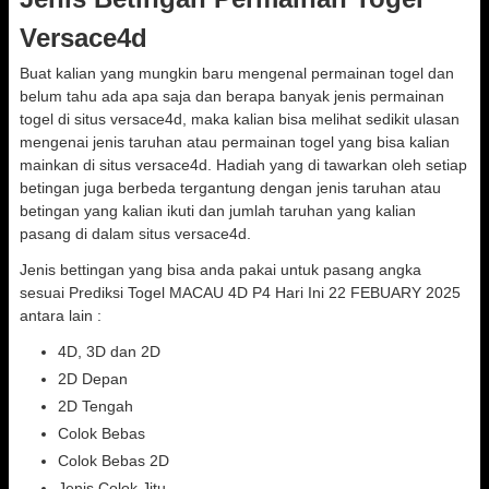
Versace4d
Buat kalian yang mungkin baru mengenal permainan togel dan
belum tahu ada apa saja dan berapa banyak jenis permainan
togel di situs versace4d, maka kalian bisa melihat sedikit ulasan
mengenai jenis taruhan atau permainan togel yang bisa kalian
mainkan di situs versace4d. Hadiah yang di tawarkan oleh setiap
betingan juga berbeda tergantung dengan jenis taruhan atau
betingan yang kalian ikuti dan jumlah taruhan yang kalian
pasang di dalam situs versace4d.
Jenis bettingan yang bisa anda pakai untuk pasang angka
sesuai Prediksi Togel MACAU 4D P4 Hari Ini 22 FEBUARY 2025
antara lain :
4D, 3D dan 2D
2D Depan
2D Tengah
Colok Bebas
Colok Bebas 2D
Jenis Colok Jitu