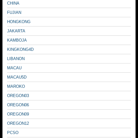
CHINA
FUJIAN
HONGKONG
JAKARTA
KAMBOJA
KINGKONG4D
LIBANON
MACAU
MACAU5D
MAROKO
OREGON03
OREGON06
OREGON09
OREGON12
PCSO