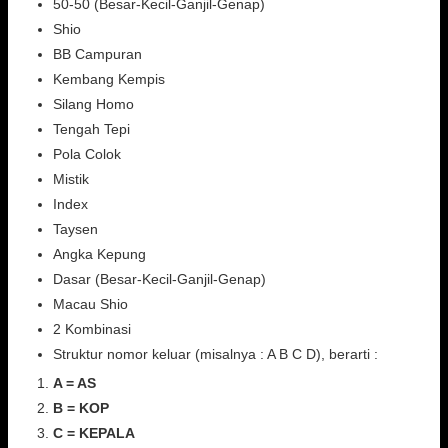
50-50 (Besar-Kecil-Ganjil-Genap)
Shio
BB Campuran
Kembang Kempis
Silang Homo
Tengah Tepi
Pola Colok
Mistik
Index
Taysen
Angka Kepung
Dasar (Besar-Kecil-Ganjil-Genap)
Macau Shio
2 Kombinasi
Struktur nomor keluar (misalnya : A B C D), berarti :
A = AS
B = KOP
C = KEPALA