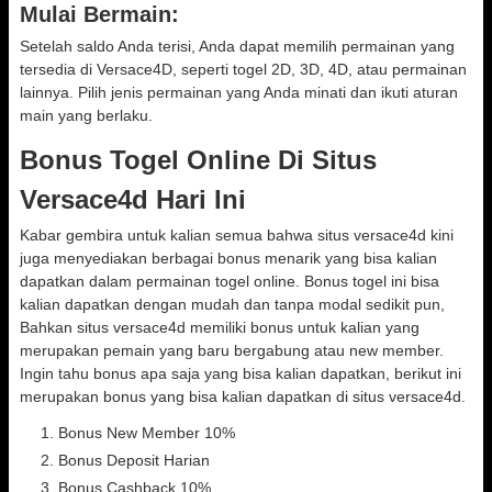
Mulai Bermain:
Setelah saldo Anda terisi, Anda dapat memilih permainan yang
tersedia di Versace4D, seperti togel 2D, 3D, 4D, atau permainan
lainnya. Pilih jenis permainan yang Anda minati dan ikuti aturan
main yang berlaku.
Bonus Togel Online Di Situs
Versace4d Hari Ini
Kabar gembira untuk kalian semua bahwa situs versace4d kini
juga menyediakan berbagai bonus menarik yang bisa kalian
dapatkan dalam permainan togel online. Bonus togel ini bisa
kalian dapatkan dengan mudah dan tanpa modal sedikit pun,
Bahkan situs versace4d memiliki bonus untuk kalian yang
merupakan pemain yang baru bergabung atau new member.
Ingin tahu bonus apa saja yang bisa kalian dapatkan, berikut ini
merupakan bonus yang bisa kalian dapatkan di situs versace4d.
Bonus New Member 10%
Bonus Deposit Harian
Bonus Cashback 10%