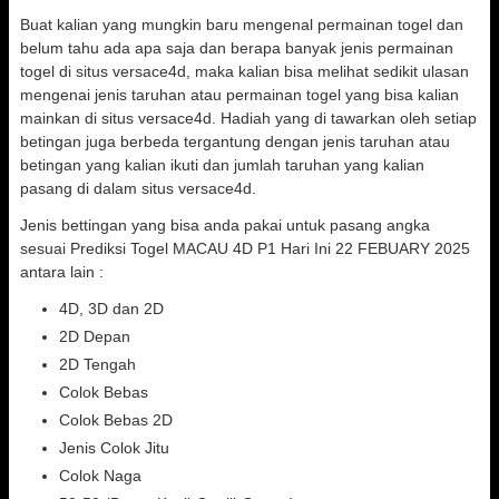
Buat kalian yang mungkin baru mengenal permainan togel dan
belum tahu ada apa saja dan berapa banyak jenis permainan
togel di situs versace4d, maka kalian bisa melihat sedikit ulasan
mengenai jenis taruhan atau permainan togel yang bisa kalian
mainkan di situs versace4d. Hadiah yang di tawarkan oleh setiap
betingan juga berbeda tergantung dengan jenis taruhan atau
betingan yang kalian ikuti dan jumlah taruhan yang kalian
pasang di dalam situs versace4d.
Jenis bettingan yang bisa anda pakai untuk pasang angka
sesuai Prediksi Togel MACAU 4D P1 Hari Ini 22 FEBUARY 2025
antara lain :
4D, 3D dan 2D
2D Depan
2D Tengah
Colok Bebas
Colok Bebas 2D
Jenis Colok Jitu
Colok Naga