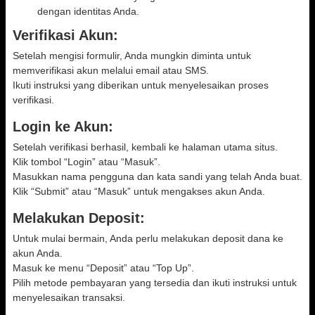
dengan identitas Anda.
Verifikasi Akun:
Setelah mengisi formulir, Anda mungkin diminta untuk
memverifikasi akun melalui email atau SMS.
Ikuti instruksi yang diberikan untuk menyelesaikan proses
verifikasi.
Login ke Akun:
Setelah verifikasi berhasil, kembali ke halaman utama situs.
Klik tombol “Login” atau “Masuk”.
Masukkan nama pengguna dan kata sandi yang telah Anda buat.
Klik “Submit” atau “Masuk” untuk mengakses akun Anda.
Melakukan Deposit:
Untuk mulai bermain, Anda perlu melakukan deposit dana ke
akun Anda.
Masuk ke menu “Deposit” atau “Top Up”.
Pilih metode pembayaran yang tersedia dan ikuti instruksi untuk
menyelesaikan transaksi.