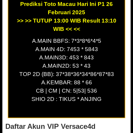
Prediksi Toto Macau Hari Ini P1 26
Februari 2025
>> >> TUTUP 13:00 WIB Result 13:10
WIB << <<
A.MAIN BBFS: 7*3*8*6*4*5
A.MAIN 4D: 7453 * 5843
A.MAIN3D: 453 * 843
A.MAIN2D: 53 * 43
TOP 2D (BB): 37*38*36*34*86*87*83
A.KEMBAR: 88 * 66
CB | CM | CN: 5|53| 536
SHIO 2D : TIKUS * ANJING
Daftar Akun VIP Versace4d