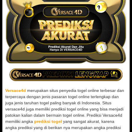
Versace4d
merupakan situs penyedia togel online terbesar dan
terpercaya dengan jenis pasaran togel online terlengkap dan
juga jenis taruhan togel paling banyak di Indonesia. Situs
versace4d juga memiliki prediksi togel online yang bisa menjadi
patokan kalian dalam bermain togel online. Prediksi Versace4d
memiliki angka
prediksi togel
yang sangat akurat, karena
angka prediksi yang di berikan nya merupakan angka prediksi