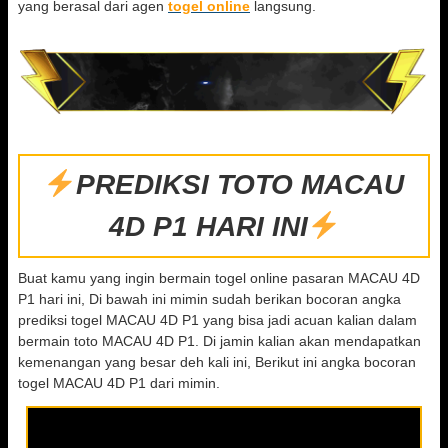
yang berasal dari agen
togel online
langsung.
PREDIKSI TOTO MACAU
4D P1
HARI INI
Buat kamu yang ingin bermain togel online pasaran MACAU 4D
P1 hari ini, Di bawah ini mimin sudah berikan bocoran angka
prediksi togel MACAU 4D P1 yang bisa jadi acuan kalian dalam
bermain toto MACAU 4D P1. Di jamin kalian akan mendapatkan
kemenangan yang besar deh kali ini, Berikut ini angka bocoran
togel MACAU 4D P1 dari mimin.