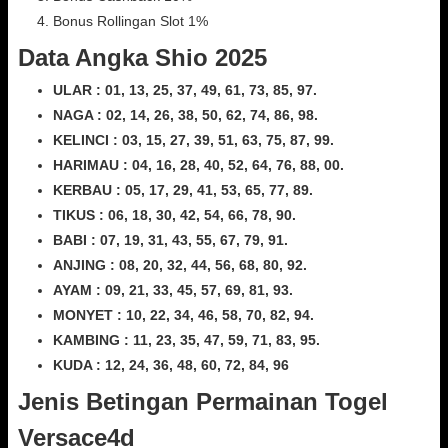
Bonus Rollingan Slot 1%
Data Angka Shio 2025
ULAR : 01, 13, 25, 37, 49, 61, 73, 85, 97.
NAGA : 02, 14, 26, 38, 50, 62, 74, 86, 98.
KELINCI : 03, 15, 27, 39, 51, 63, 75, 87, 99.
HARIMAU : 04, 16, 28, 40, 52, 64, 76, 88, 00.
KERBAU : 05, 17, 29, 41, 53, 65, 77, 89.
TIKUS : 06, 18, 30, 42, 54, 66, 78, 90.
BABI : 07, 19, 31, 43, 55, 67, 79, 91.
ANJING : 08, 20, 32, 44, 56, 68, 80, 92.
AYAM : 09, 21, 33, 45, 57, 69, 81, 93.
MONYET : 10, 22, 34, 46, 58, 70, 82, 94.
KAMBING : 11, 23, 35, 47, 59, 71, 83, 95.
KUDA : 12, 24, 36, 48, 60, 72, 84, 96
Jenis Betingan Permainan Togel
Versace4d