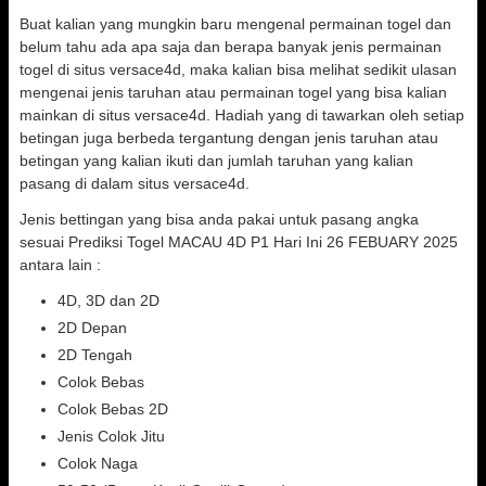
Buat kalian yang mungkin baru mengenal permainan togel dan
belum tahu ada apa saja dan berapa banyak jenis permainan
togel di situs versace4d, maka kalian bisa melihat sedikit ulasan
mengenai jenis taruhan atau permainan togel yang bisa kalian
mainkan di situs versace4d. Hadiah yang di tawarkan oleh setiap
betingan juga berbeda tergantung dengan jenis taruhan atau
betingan yang kalian ikuti dan jumlah taruhan yang kalian
pasang di dalam situs versace4d.
Jenis bettingan yang bisa anda pakai untuk pasang angka
sesuai Prediksi Togel MACAU 4D P1 Hari Ini 26 FEBUARY 2025
antara lain :
4D, 3D dan 2D
2D Depan
2D Tengah
Colok Bebas
Colok Bebas 2D
Jenis Colok Jitu
Colok Naga