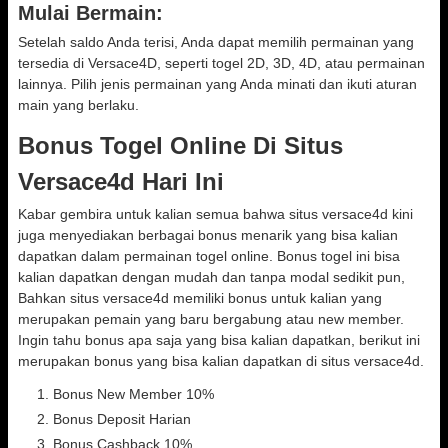
Mulai Bermain:
Setelah saldo Anda terisi, Anda dapat memilih permainan yang
tersedia di Versace4D, seperti togel 2D, 3D, 4D, atau permainan
lainnya. Pilih jenis permainan yang Anda minati dan ikuti aturan
main yang berlaku.
Bonus Togel Online Di Situs
Versace4d Hari Ini
Kabar gembira untuk kalian semua bahwa situs versace4d kini
juga menyediakan berbagai bonus menarik yang bisa kalian
dapatkan dalam permainan togel online. Bonus togel ini bisa
kalian dapatkan dengan mudah dan tanpa modal sedikit pun,
Bahkan situs versace4d memiliki bonus untuk kalian yang
merupakan pemain yang baru bergabung atau new member.
Ingin tahu bonus apa saja yang bisa kalian dapatkan, berikut ini
merupakan bonus yang bisa kalian dapatkan di situs versace4d.
Bonus New Member 10%
Bonus Deposit Harian
Bonus Cashback 10%