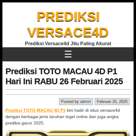
PREDIKSI
VERSACE4D
Prediksi Versace4d Jitu Paling Akurat
☰
Prediksi TOTO MACAU 4D P1
Hari Ini RABU 26 Februari 2025
Posted by
admin
Februari 25, 2025
Prediksi TOTO MACAU 4D P1
kini hadir di situs versace4d
dengan berbagai jenis taruhan togel online dan juga angka
prediksi gacor 2025.