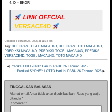
D = EKOR
LINK OFFCIAL
VERSACE4D
Updated: Februari 25, 2025 at 11:34 pm
Tag:
BOCORAN TOGEL MACAU4D
,
BOCORAN TOTO MACAU4D
,
PREDIKSI MACAU4D
,
PREDIKSI TOGEL MACAU4D
,
PREDIKSI
VERSACE4D
,
TOGEL MACAU4D
,
TOTO MACAU4D
◀
Prediksi OREGON12 Hari Ini RABU 26 Februari 2025
Prediksi SYDNEY LOTTO Hari Ini RABU 26 Februari 2025
▶
TINGGALKAN BALASAN
Alamat email Anda tidak akan dipublikasikan.
Ruas yang wajib
ditandai
*
Komentar
*