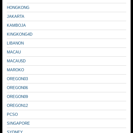
HONGKONG
JAKARTA
KAMBOJA
KINGKONG4D
LIBANON
MACAU
MACAU5D
MAROKO
OREGON03
OREGON06
OREGON09
OREGON12
PCSO
SINGAPORE
SYDNEY