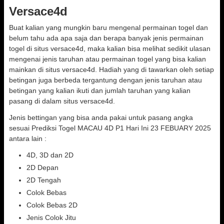
Versace4d
Buat kalian yang mungkin baru mengenal permainan togel dan
belum tahu ada apa saja dan berapa banyak jenis permainan
togel di situs versace4d, maka kalian bisa melihat sedikit ulasan
mengenai jenis taruhan atau permainan togel yang bisa kalian
mainkan di situs versace4d. Hadiah yang di tawarkan oleh setiap
betingan juga berbeda tergantung dengan jenis taruhan atau
betingan yang kalian ikuti dan jumlah taruhan yang kalian
pasang di dalam situs versace4d.
Jenis bettingan yang bisa anda pakai untuk pasang angka
sesuai Prediksi Togel MACAU 4D P1 Hari Ini 23 FEBUARY 2025
antara lain :
4D, 3D dan 2D
2D Depan
2D Tengah
Colok Bebas
Colok Bebas 2D
Jenis Colok Jitu