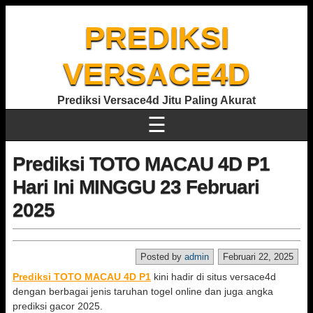
PREDIKSI
VERSACE4D
Prediksi Versace4d Jitu Paling Akurat
☰
Prediksi TOTO MACAU 4D P1
Hari Ini MINGGU 23 Februari
2025
Posted by
admin
Februari 22, 2025
Prediksi TOTO MACAU 4D P1
kini hadir di situs versace4d
dengan berbagai jenis taruhan togel online dan juga angka
prediksi gacor 2025.