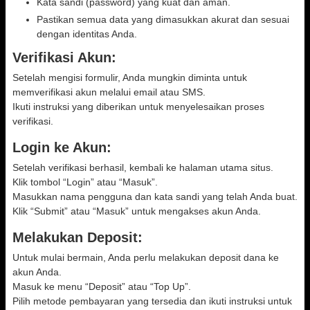
Kata sandi (password) yang kuat dan aman.
Pastikan semua data yang dimasukkan akurat dan sesuai
dengan identitas Anda.
Verifikasi Akun:
Setelah mengisi formulir, Anda mungkin diminta untuk
memverifikasi akun melalui email atau SMS.
Ikuti instruksi yang diberikan untuk menyelesaikan proses
verifikasi.
Login ke Akun:
Setelah verifikasi berhasil, kembali ke halaman utama situs.
Klik tombol “Login” atau “Masuk”.
Masukkan nama pengguna dan kata sandi yang telah Anda buat.
Klik “Submit” atau “Masuk” untuk mengakses akun Anda.
Melakukan Deposit:
Untuk mulai bermain, Anda perlu melakukan deposit dana ke
akun Anda.
Masuk ke menu “Deposit” atau “Top Up”.
Pilih metode pembayaran yang tersedia dan ikuti instruksi untuk