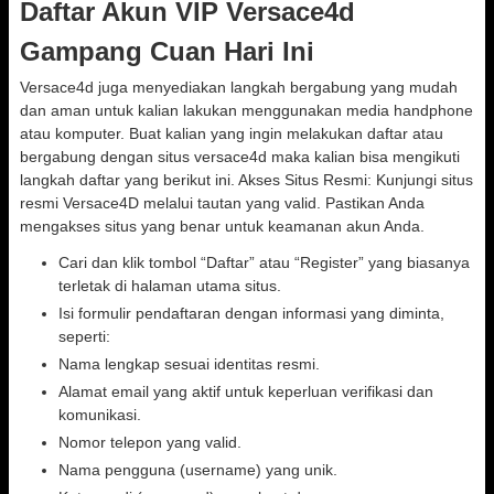
Daftar Akun VIP Versace4d
Gampang Cuan Hari Ini
Versace4d juga menyediakan langkah bergabung yang mudah
dan aman untuk kalian lakukan menggunakan media handphone
atau komputer. Buat kalian yang ingin melakukan daftar atau
bergabung dengan situs versace4d maka kalian bisa mengikuti
langkah daftar yang berikut ini. Akses Situs Resmi: Kunjungi situs
resmi Versace4D melalui tautan yang valid. Pastikan Anda
mengakses situs yang benar untuk keamanan akun Anda.
Cari dan klik tombol “Daftar” atau “Register” yang biasanya
terletak di halaman utama situs.
Isi formulir pendaftaran dengan informasi yang diminta,
seperti:
Nama lengkap sesuai identitas resmi.
Alamat email yang aktif untuk keperluan verifikasi dan
komunikasi.
Nomor telepon yang valid.
Nama pengguna (username) yang unik.