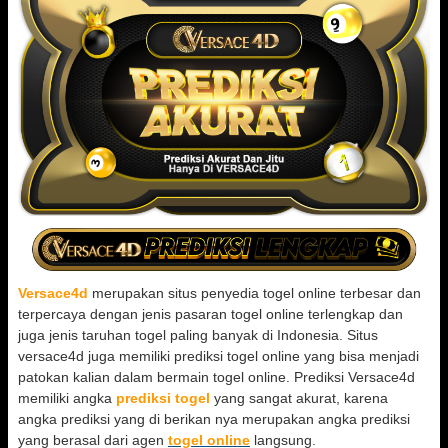
Versace4d
merupakan situs penyedia togel online terbesar dan
terpercaya dengan jenis pasaran togel online terlengkap dan
juga jenis taruhan togel paling banyak di Indonesia. Situs
versace4d juga memiliki prediksi togel online yang bisa menjadi
patokan kalian dalam bermain togel online. Prediksi Versace4d
memiliki angka
prediksi togel
yang sangat akurat, karena
angka prediksi yang di berikan nya merupakan angka prediksi
yang berasal dari agen
togel online
langsung.