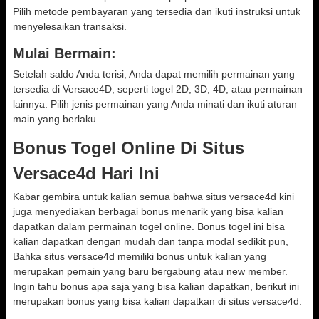
Pilih metode pembayaran yang tersedia dan ikuti instruksi untuk
menyelesaikan transaksi.
Mulai Bermain:
Setelah saldo Anda terisi, Anda dapat memilih permainan yang
tersedia di Versace4D, seperti togel 2D, 3D, 4D, atau permainan
lainnya. Pilih jenis permainan yang Anda minati dan ikuti aturan
main yang berlaku.
Bonus Togel Online Di Situs
Versace4d Hari Ini
Kabar gembira untuk kalian semua bahwa situs versace4d kini
juga menyediakan berbagai bonus menarik yang bisa kalian
dapatkan dalam permainan togel online. Bonus togel ini bisa
kalian dapatkan dengan mudah dan tanpa modal sedikit pun,
Bahka situs versace4d memiliki bonus untuk kalian yang
merupakan pemain yang baru bergabung atau new member.
Ingin tahu bonus apa saja yang bisa kalian dapatkan, berikut ini
merupakan bonus yang bisa kalian dapatkan di situs versace4d.