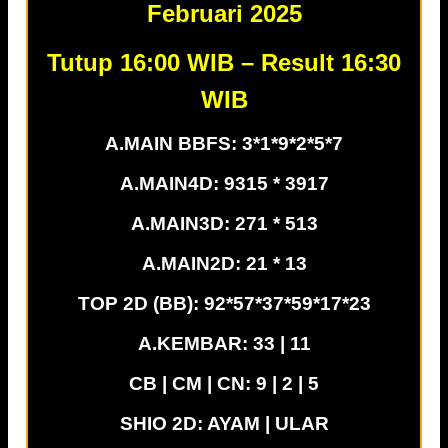
Februari 2025
Tutup 16:00 WIB – Result 16:30
WIB
A.MAIN BBFS: 3*1*9*2*5*7
A.MAIN4D: 9315 * 3917
A.MAIN3D: 271 * 513
A.MAIN2D: 21 * 13
TOP 2D (BB): 92*57*37*59*17*23
A.KEMBAR: 33 | 11
CB | CM | CN: 9 | 2 | 5
SHIO 2D: AYAM | ULAR