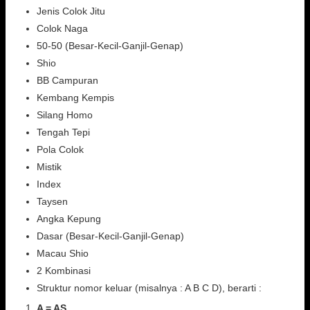
Jenis Colok Jitu
Colok Naga
50-50 (Besar-Kecil-Ganjil-Genap)
Shio
BB Campuran
Kembang Kempis
Silang Homo
Tengah Tepi
Pola Colok
Mistik
Index
Taysen
Angka Kepung
Dasar (Besar-Kecil-Ganjil-Genap)
Macau Shio
2 Kombinasi
Struktur nomor keluar (misalnya : A B C D), berarti :
A = AS