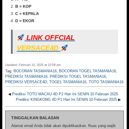
B = KOP
C = KEPALA
D = EKOR
LINK OFFCIAL
VERSACE4D
Updated: Februari 10, 2025 at 10:58 am
Tag:
BOCORAN TASMANIA16
,
BOCORAN TOGEL TASMANIA16
,
PREDIKSI TASMANIA16
,
PREDIKSI TOGEL TASMANIA16
,
PREDIKSI VERSACE4D
,
TOGEL TASMANIA16
,
TOTO TASMANIA16
◀
Prediksi TOTO MACAU 4D P2 Hari Ini SENIN 10 Februari 2025
Prediksi KINGKONG 4D P1 Hari Ini SENIN 10 Februari 2025
▶
TINGGALKAN BALASAN
Alamat email Anda tidak akan dipublikasikan.
Ruas yang wajib