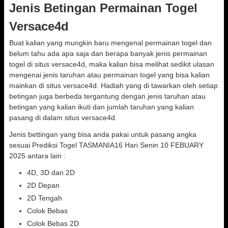
Jenis Betingan Permainan Togel
Versace4d
Buat kalian yang mungkin baru mengenal permainan togel dan
belum tahu ada apa saja dan berapa banyak jenis permainan
togel di situs versace4d, maka kalian bisa melihat sedikit ulasan
mengenai jenis taruhan atau permainan togel yang bisa kalian
mainkan di situs versace4d. Hadiah yang di tawarkan oleh setiap
betingan juga berbeda tergantung dengan jenis taruhan atau
betingan yang kalian ikuti dan jumlah taruhan yang kalian
pasang di dalam situs versace4d.
Jenis bettingan yang bisa anda pakai untuk pasang angka
sesuai Prediksi Togel TASMANIA16 Hari Senin 10 FEBUARY
2025 antara lain :
4D, 3D dan 2D
2D Depan
2D Tengah
Colok Bebas
Colok Bebas 2D