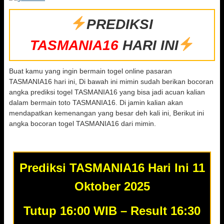
PREDIKSI
TASMANIA16
HARI INI
Buat kamu yang ingin bermain togel online pasaran
TASMANIA16 hari ini, Di bawah ini mimin sudah berikan bocoran
angka prediksi togel TASMANIA16 yang bisa jadi acuan kalian
dalam bermain toto TASMANIA16. Di jamin kalian akan
mendapatkan kemenangan yang besar deh kali ini, Berikut ini
angka bocoran togel TASMANIA16 dari mimin.
Prediksi TASMANIA16 Hari Ini 11
Oktober 2025
Tutup 16:00 WIB – Result 16:30