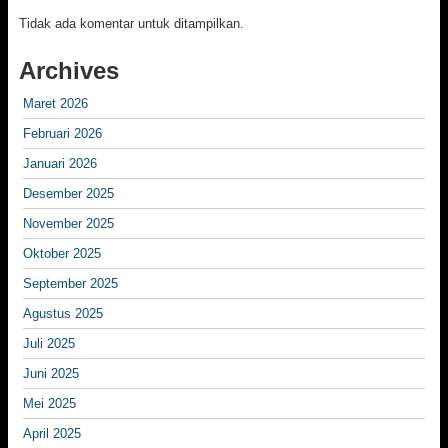
Tidak ada komentar untuk ditampilkan.
Archives
Maret 2026
Februari 2026
Januari 2026
Desember 2025
November 2025
Oktober 2025
September 2025
Agustus 2025
Juli 2025
Juni 2025
Mei 2025
April 2025