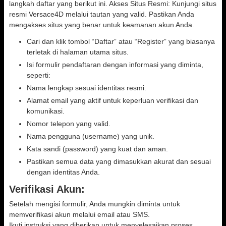
langkah daftar yang berikut ini. Akses Situs Resmi: Kunjungi situs
resmi Versace4D melalui tautan yang valid. Pastikan Anda
mengakses situs yang benar untuk keamanan akun Anda.
Cari dan klik tombol “Daftar” atau “Register” yang biasanya
terletak di halaman utama situs.
Isi formulir pendaftaran dengan informasi yang diminta,
seperti:
Nama lengkap sesuai identitas resmi.
Alamat email yang aktif untuk keperluan verifikasi dan
komunikasi.
Nomor telepon yang valid.
Nama pengguna (username) yang unik.
Kata sandi (password) yang kuat dan aman.
Pastikan semua data yang dimasukkan akurat dan sesuai
dengan identitas Anda.
Verifikasi Akun:
Setelah mengisi formulir, Anda mungkin diminta untuk
memverifikasi akun melalui email atau SMS.
Ikuti instruksi yang diberikan untuk menyelesaikan proses