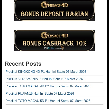
Recent Posts
Prediksi KINGKONG 4D P1 Hari Ini Sabtu 07 Maret 2026
PREDIKSI TASMANIA16 Hari Ini Sabtu 07 Maret 2026
Prediksi TOTO MACAU 4D P2 Hari Ini Sabtu 07 Maret 2026
Prediksi FUJIAN15 Hari Ini Sabtu 07 Maret 2026
Prediksi TOTO MACAU 5D P1 Hari Ini Sabtu 07 Maret 2026