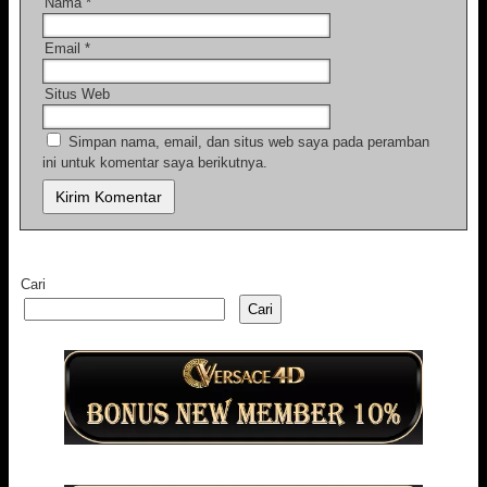
Nama
*
Email
*
Situs Web
Simpan nama, email, dan situs web saya pada peramban
ini untuk komentar saya berikutnya.
Cari
Cari