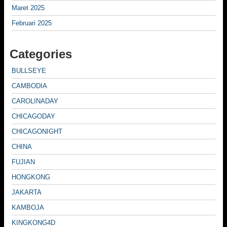
Maret 2025
Februari 2025
Categories
BULLSEYE
CAMBODIA
CAROLINADAY
CHICAGODAY
CHICAGONIGHT
CHINA
FUJIAN
HONGKONG
JAKARTA
KAMBOJA
KINGKONG4D