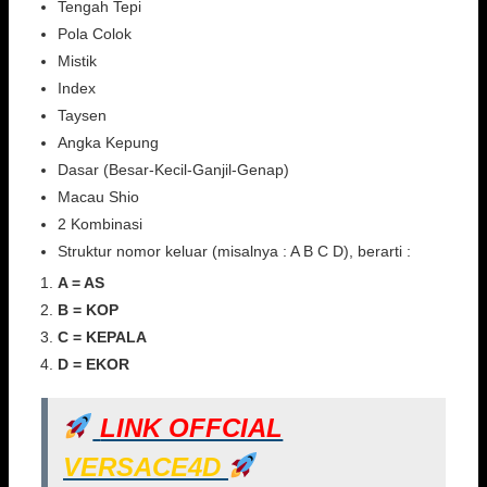
Tengah Tepi
Pola Colok
Mistik
Index
Taysen
Angka Kepung
Dasar (Besar-Kecil-Ganjil-Genap)
Macau Shio
2 Kombinasi
Struktur nomor keluar (misalnya : A B C D), berarti :
A = AS
B = KOP
C = KEPALA
D = EKOR
LINK OFFCIAL
VERSACE4D