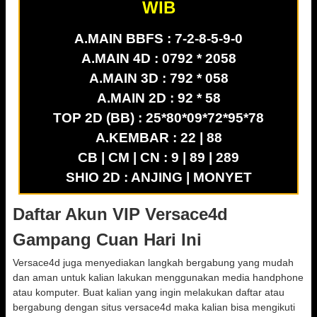
WIB
A.MAIN BBFS : 7-2-8-5-9-0
A.MAIN 4D : 0792 * 2058
A.MAIN 3D : 792 * 058
A.MAIN 2D : 92 * 58
TOP 2D (BB) : 25*80*09*72*95*78
A.KEMBAR : 22 | 88
CB | CM | CN : 9 | 89 | 289
SHIO 2D : ANJING | MONYET
Daftar Akun VIP Versace4d
Gampang Cuan Hari Ini
Versace4d juga menyediakan langkah bergabung yang mudah
dan aman untuk kalian lakukan menggunakan media handphone
atau komputer. Buat kalian yang ingin melakukan daftar atau
bergabung dengan situs versace4d maka kalian bisa mengikuti