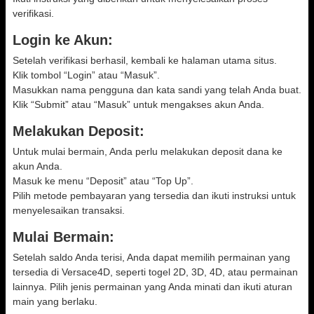
verifikasi.
Login ke Akun:
Setelah verifikasi berhasil, kembali ke halaman utama situs.
Klik tombol “Login” atau “Masuk”.
Masukkan nama pengguna dan kata sandi yang telah Anda buat.
Klik “Submit” atau “Masuk” untuk mengakses akun Anda.
Melakukan Deposit:
Untuk mulai bermain, Anda perlu melakukan deposit dana ke
akun Anda.
Masuk ke menu “Deposit” atau “Top Up”.
Pilih metode pembayaran yang tersedia dan ikuti instruksi untuk
menyelesaikan transaksi.
Mulai Bermain:
Setelah saldo Anda terisi, Anda dapat memilih permainan yang
tersedia di Versace4D, seperti togel 2D, 3D, 4D, atau permainan
lainnya. Pilih jenis permainan yang Anda minati dan ikuti aturan
main yang berlaku.