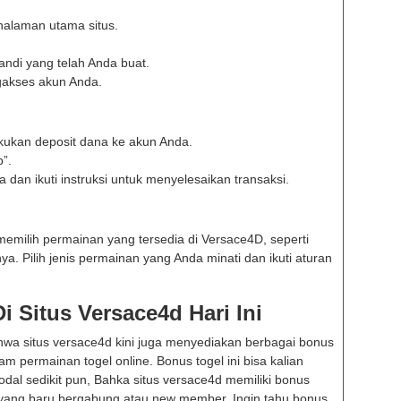
e halaman utama situs.
di yang telah Anda buat.
gakses akun Anda.
kukan deposit dana ke akun Anda.
”.
 dan ikuti instruksi untuk menyelesaikan transaksi.
 memilih permainan yang tersedia di Versace4D, seperti
ya. Pilih jenis permainan yang Anda minati dan ikuti aturan
i Situs Versace4d Hari Ini
wa situs versace4d kini juga menyediakan berbagai bonus
m permainan togel online. Bonus togel ini bisa kalian
l sedikit pun, Bahka situs versace4d memiliki bonus
yang baru bergabung atau new member. Ingin tahu bonus