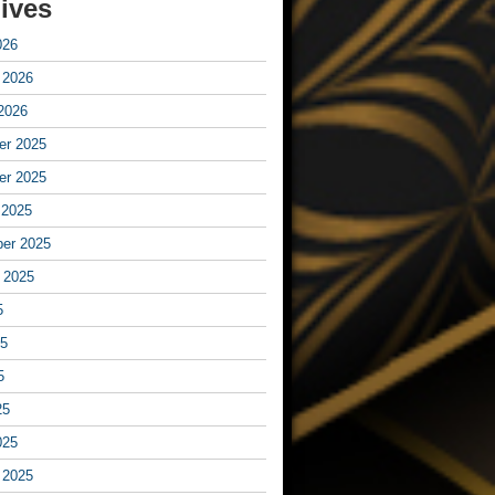
ives
026
 2026
 2026
r 2025
r 2025
 2025
er 2025
 2025
5
25
5
25
025
 2025