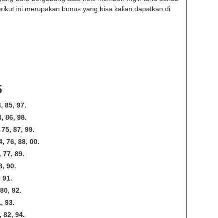
erikut ini merupakan bonus yang bisa kalian dapatkan di
5
, 85, 97.
, 86, 98.
 75, 87, 99.
, 76, 88, 00.
 77, 89.
8, 90.
, 91.
80, 92.
, 93.
 82, 94.