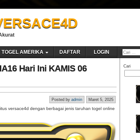
 VERSACE4D
Akurat
TOGEL AMERIKA
DAFTAR
LOGIN
16 Hari Ini KAMIS 06
Cari
Posted by
admin
Maret 5, 2025
 situs versace4d dengan berbagai jenis taruhan togel online