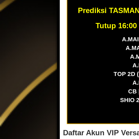
Prediksi TASMAN
Tutup 16:00
A.MAI
A.MA
A.
A.
TOP 2D (
A.
CB 
SHIO 
Daftar Akun VIP Ver