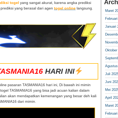
Arch
diksi togel
yang sangat akurat, karena angka prediksi
prediksi yang berasal dari agen
togel online
langsung.
Maret 2
Februari
Januari
Desembe
Novembe
Oktober
Septemb
Agustus
TASMANIA16
HARI INI
Juli 202
Juni 20
line pasaran TASMANIA16 hari ini, Di bawah ini mimin
Mei 202
 togel TASMANIA16 yang bisa jadi acuan kalian dalam
alian akan mendapatkan kemenangan yang besar deh kali
April 20
TASMANIA16 dari mimin.
Maret 2
Februari