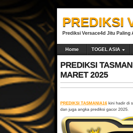
PREDIKSI
Prediksi Versace4d Jitu Paling 
Home
TOGEL ASIA
PREDIKSI TASMANIA
MARET 2025
PREDIKSI TASMANIA16
kini hadir di
dan juga angka prediksi gacor 2025.