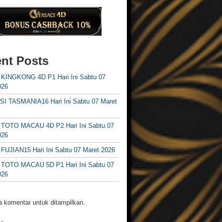
nt Posts
i KINGKONG 4D P1 Hari Ini Sabtu 07
026
I TASMANIA16 Hari Ini Sabtu 07 Maret
i TOTO MACAU 4D P2 Hari Ini Sabtu 07
026
 FUJIAN15 Hari Ini Sabtu 07 Maret 2026
i TOTO MACAU 5D P1 Hari Ini Sabtu 07
026
a komentar untuk ditampilkan.