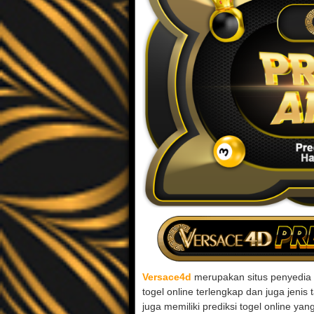
Versace4d
merupakan situs penyedia t
togel online terlengkap dan juga jenis
juga memiliki prediksi togel online ya