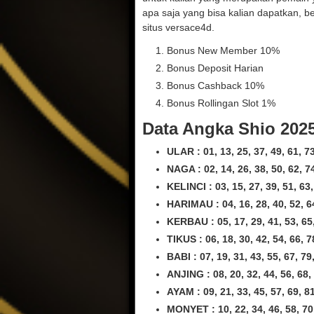
apa saja yang bisa kalian dapatkan, b
situs versace4d.
Bonus New Member 10%
Bonus Deposit Harian
Bonus Cashback 10%
Bonus Rollingan Slot 1%
Data Angka Shio 202
ULAR : 01, 13, 25, 37, 49, 61, 73
NAGA : 02, 14, 26, 38, 50, 62, 74
KELINCI : 03, 15, 27, 39, 51, 63,
HARIMAU : 04, 16, 28, 40, 52, 64
KERBAU : 05, 17, 29, 41, 53, 65,
TIKUS : 06, 18, 30, 42, 54, 66, 7
BABI : 07, 19, 31, 43, 55, 67, 79
ANJING : 08, 20, 32, 44, 56, 68, 
AYAM : 09, 21, 33, 45, 57, 69, 81
MONYET : 10, 22, 34, 46, 58, 70,