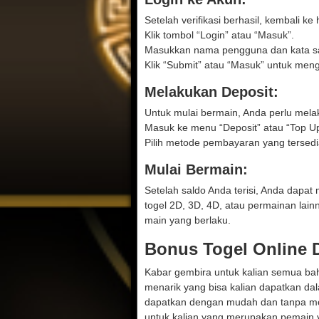
Setelah verifikasi berhasil, kembali k
Klik tombol “Login” atau “Masuk”.
Masukkan nama pengguna dan kata san
Klik “Submit” atau “Masuk” untuk men
Melakukan Deposit:
Untuk mulai bermain, Anda perlu mela
Masuk ke menu “Deposit” atau “Top Up
Pilih metode pembayaran yang tersedia
Mulai Bermain:
Setelah saldo Anda terisi, Anda dapat
togel 2D, 3D, 4D, atau permainan lainn
main yang berlaku.
Bonus Togel Online D
Kabar gembira untuk kalian semua bah
menarik yang bisa kalian dapatkan dala
dapatkan dengan mudah dan tanpa moda
untuk kalian yang merupakan pemain 