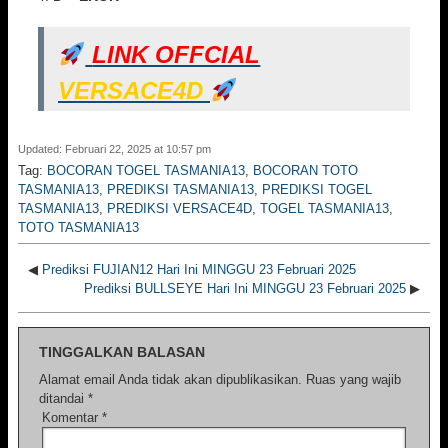
LINK OFFCIAL
VERSACE4D
Updated: Februari 22, 2025 at 10:57 pm
Tag:
BOCORAN TOGEL TASMANIA13
,
BOCORAN TOTO
TASMANIA13
,
PREDIKSI TASMANIA13
,
PREDIKSI TOGEL
TASMANIA13
,
PREDIKSI VERSACE4D
,
TOGEL TASMANIA13
,
TOTO TASMANIA13
◀
Prediksi FUJIAN12 Hari Ini MINGGU 23 Februari 2025
Prediksi BULLSEYE Hari Ini MINGGU 23 Februari 2025
▶
TINGGALKAN BALASAN
Alamat email Anda tidak akan dipublikasikan.
Ruas yang wajib
ditandai
*
Komentar
*