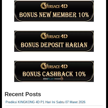
Recent Posts
Prediksi KINGKONG 4D P1 Hari Ini Sabtu 07 Maret 2026