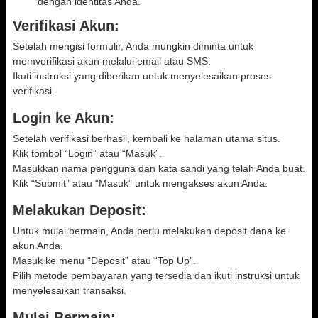
dengan identitas Anda.
Verifikasi Akun:
Setelah mengisi formulir, Anda mungkin diminta untuk
memverifikasi akun melalui email atau SMS.
Ikuti instruksi yang diberikan untuk menyelesaikan proses
verifikasi.
Login ke Akun:
Setelah verifikasi berhasil, kembali ke halaman utama situs.
Klik tombol “Login” atau “Masuk”.
Masukkan nama pengguna dan kata sandi yang telah Anda buat.
Klik “Submit” atau “Masuk” untuk mengakses akun Anda.
Melakukan Deposit:
Untuk mulai bermain, Anda perlu melakukan deposit dana ke
akun Anda.
Masuk ke menu “Deposit” atau “Top Up”.
Pilih metode pembayaran yang tersedia dan ikuti instruksi untuk
menyelesaikan transaksi.
Mulai Bermain: