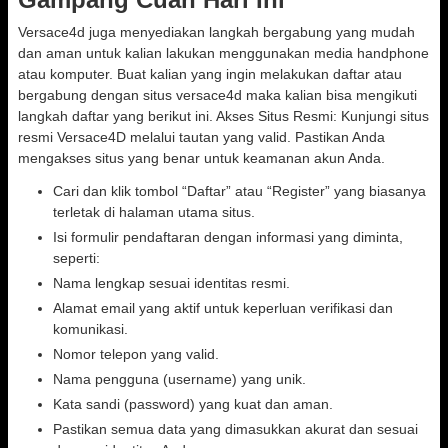
Versace4d juga menyediakan langkah bergabung yang mudah
dan aman untuk kalian lakukan menggunakan media handphone
atau komputer. Buat kalian yang ingin melakukan daftar atau
bergabung dengan situs versace4d maka kalian bisa mengikuti
langkah daftar yang berikut ini. Akses Situs Resmi: Kunjungi situs
resmi Versace4D melalui tautan yang valid. Pastikan Anda
mengakses situs yang benar untuk keamanan akun Anda.
Cari dan klik tombol “Daftar” atau “Register” yang biasanya
terletak di halaman utama situs.
Isi formulir pendaftaran dengan informasi yang diminta,
seperti:
Nama lengkap sesuai identitas resmi.
Alamat email yang aktif untuk keperluan verifikasi dan
komunikasi.
Nomor telepon yang valid.
Nama pengguna (username) yang unik.
Kata sandi (password) yang kuat dan aman.
Pastikan semua data yang dimasukkan akurat dan sesuai