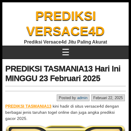
PREDIKSI
VERSACE4D
Prediksi Versace4d Jitu Paling Akurat
☰
PREDIKSI TASMANIA13 Hari Ini
MINGGU 23 Februari 2025
Posted by
admin
Februari 22, 2025
PREDIKSI TASMANIA13
kini hadir di situs versace4d dengan
berbagai jenis taruhan togel online dan juga angka prediksi
gacor 2025.