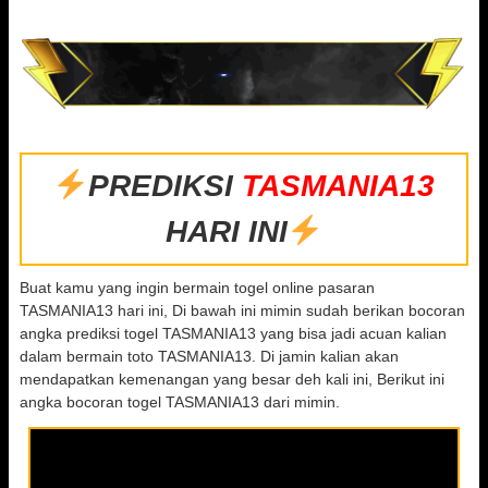
PREDIKSI
TASMANIA13
HARI INI
Buat kamu yang ingin bermain togel online pasaran
TASMANIA13 hari ini, Di bawah ini mimin sudah berikan bocoran
angka prediksi togel TASMANIA13 yang bisa jadi acuan kalian
dalam bermain toto TASMANIA13. Di jamin kalian akan
mendapatkan kemenangan yang besar deh kali ini, Berikut ini
angka bocoran togel TASMANIA13 dari mimin.