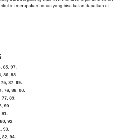
erikut ini merupakan bonus yang bisa kalian dapatkan di
5
, 85, 97.
, 86, 98.
 75, 87, 99.
, 76, 88, 00.
 77, 89.
8, 90.
, 91.
80, 92.
, 93.
 82, 94.