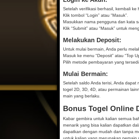
Setelah verifikasi berhasil, kembali k
Klik tombol “Login” atau “Masuk”.
Masukkan nama pengguna dan kata san
Klik “Submit” atau “Masuk” untuk men
Melakukan Deposit:
Untuk mulai bermain, Anda perlu mela
Masuk ke menu “Deposit” atau “Top Up
Pilih metode pembayaran yang tersedia
Mulai Bermain:
Setelah saldo Anda terisi, Anda dapat
togel 2D, 3D, 4D, atau permainan lainn
main yang berlaku.
Bonus Togel Online D
Kabar gembira untuk kalian semua bah
menarik yang bisa kalian dapatkan dala
dapatkan dengan mudah dan tanpa moda
untuk kalian yang merupakan pemain 