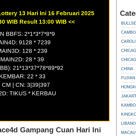
Cate
ottery 13 Hari Ini 16 Februari 2025
30 WIB Result 13:00 WIB <<
BULLS
CAMBO
N BBFS: 2*1*3*7*8*9
CAROL
AIN4D: 9128 * 7239
MAIN3D: 128 * 239
CHICA
.MAIN2D: 28 * 39
CHICA
BB): 21*13*37*78*89*92
CHINA
KEMBAR: 22 * 33
FUJIAN
| CM | CN: 3|39|397
HONGK
2D: TIKUS * KERBAU
JAKAR
KAMBO
KINGK
LIBANO
sace4d Gampang Cuan Hari Ini
MACAU