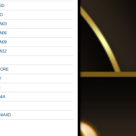
5D
O
N03
N06
N09
N12
PORE
Y
N
NIA
NIA4D