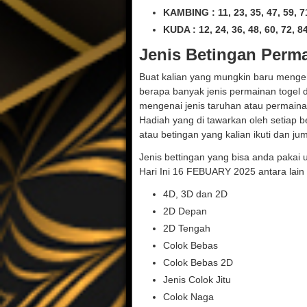
KAMBING : 11, 23, 35, 47, 59, 71
KUDA : 12, 24, 36, 48, 60, 72, 8
Jenis Betingan Perm
Buat kalian yang mungkin baru menge
berapa banyak jenis permainan togel di
mengenai jenis taruhan atau permainan
Hadiah yang di tawarkan oleh setiap b
atau betingan yang kalian ikuti dan ju
Jenis bettingan yang bisa anda pakai
Hari Ini 16 FEBUARY 2025 antara lain 
4D, 3D dan 2D
2D Depan
2D Tengah
Colok Bebas
Colok Bebas 2D
Jenis Colok Jitu
Colok Naga