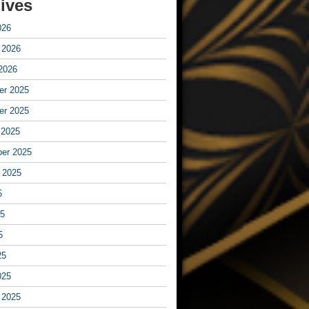
ives
026
 2026
 2026
r 2025
r 2025
 2025
er 2025
 2025
5
25
5
25
025
 2025