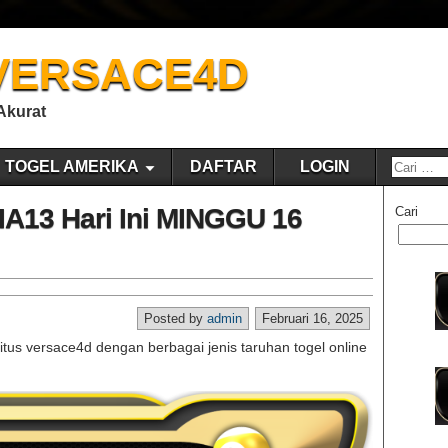
 VERSACE4D
Akurat
TOGEL AMERIKA
DAFTAR
LOGIN
13 Hari Ini MINGGU 16
Cari
Posted by
admin
Februari 16, 2025
 situs versace4d dengan berbagai jenis taruhan togel online