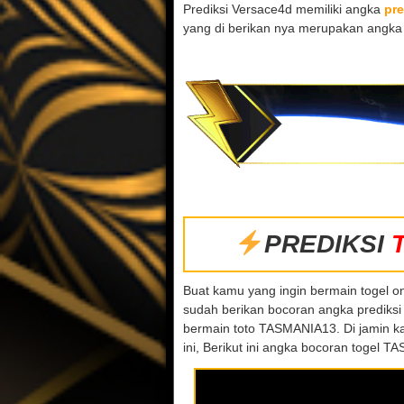
Prediksi Versace4d memiliki angka
pre
yang di berikan nya merupakan angka 
PREDIKSI
Buat kamu yang ingin bermain togel on
sudah berikan bocoran angka prediksi
bermain toto TASMANIA13. Di jamin k
ini, Berikut ini angka bocoran togel 