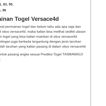
, 83, 95.
4, 96
ainan Togel Versace4d
nal permainan togel dan belum tahu ada apa saja dan
 situs versace4d, maka kalian bisa melihat sedikit ulasan
 togel yang bisa kalian mainkan di situs versace4d.
etingan juga berbeda tergantung dengan jenis taruhan
mlah taruhan yang kalian pasang di dalam situs versace4d.
 untuk pasang angka sesuai Prediksi Togel TASMANIA13
: