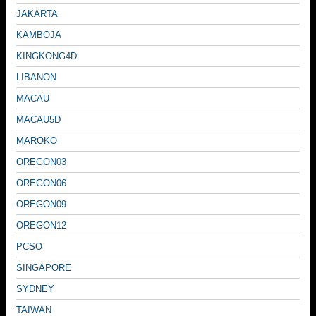
JAKARTA
KAMBOJA
KINGKONG4D
LIBANON
MACAU
MACAU5D
MAROKO
OREGON03
OREGON06
OREGON09
OREGON12
PCSO
SINGAPORE
SYDNEY
TAIWAN