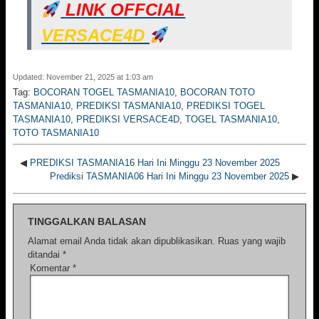
LINK OFFCIAL
VERSACE4D
Updated: November 21, 2025 at 1:03 am
Tag:
BOCORAN TOGEL TASMANIA10
,
BOCORAN TOTO
TASMANIA10
,
PREDIKSI TASMANIA10
,
PREDIKSI TOGEL
TASMANIA10
,
PREDIKSI VERSACE4D
,
TOGEL TASMANIA10
,
TOTO TASMANIA10
◀
PREDIKSI TASMANIA16 Hari Ini Minggu 23 November 2025
Prediksi TASMANIA06 Hari Ini Minggu 23 November 2025
▶
TINGGALKAN BALASAN
Alamat email Anda tidak akan dipublikasikan.
Ruas yang wajib
ditandai
*
Komentar
*