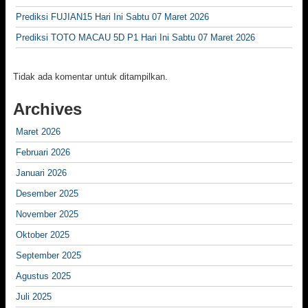
Prediksi FUJIAN15 Hari Ini Sabtu 07 Maret 2026
Prediksi TOTO MACAU 5D P1 Hari Ini Sabtu 07 Maret 2026
Tidak ada komentar untuk ditampilkan.
Archives
Maret 2026
Februari 2026
Januari 2026
Desember 2025
November 2025
Oktober 2025
September 2025
Agustus 2025
Juli 2025