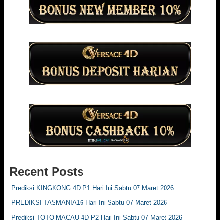
Recent Posts
Prediksi KINGKONG 4D P1 Hari Ini Sabtu 07 Maret 2026
PREDIKSI TASMANIA16 Hari Ini Sabtu 07 Maret 2026
Prediksi TOTO MACAU 4D P2 Hari Ini Sabtu 07 Maret 2026