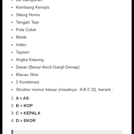
Kembang Kempis
Silang Homo
Tengah Tepi
Pola Colok
Mistik
Index
Taysen
Angka Kepung
Dasar (Besar-Kecil-Ganjil-Genap)
Macau Shio
2 Kombinasi
Struktur nomor keluar (misalnya : A B C D), berarti :
A = AS
B = KOP
C = KEPALA
D = EKOR