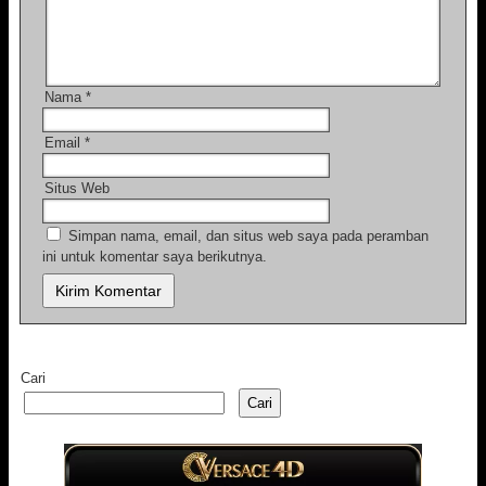
Nama
*
Email
*
Situs Web
Simpan nama, email, dan situs web saya pada peramban
ini untuk komentar saya berikutnya.
Cari
Cari