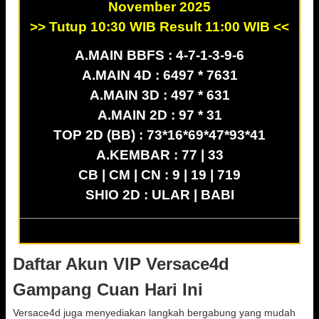
November 2025
>> Tutup 10:30 WIB Result 11:00 WIB <<
A.MAIN BBFS : 4-7-1-3-9-6
A.MAIN 4D : 6497 * 7631
A.MAIN 3D : 497 * 631
A.MAIN 2D : 97 * 31
TOP 2D (BB) : 73*16*69*47*93*41
A.KEMBAR : 77 | 33
CB | CM | CN : 9 | 19 | 719
SHIO 2D : ULAR | BABI
Daftar Akun VIP Versace4d
Gampang Cuan Hari Ini
Versace4d juga menyediakan langkah bergabung yang mudah