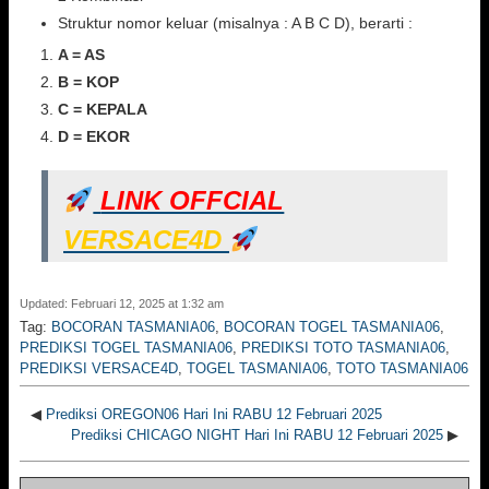
Struktur nomor keluar (misalnya : A B C D), berarti :
A = AS
B = KOP
C = KEPALA
D = EKOR
LINK OFFCIAL
VERSACE4D
Updated: Februari 12, 2025 at 1:32 am
Tag:
BOCORAN TASMANIA06
,
BOCORAN TOGEL TASMANIA06
,
PREDIKSI TOGEL TASMANIA06
,
PREDIKSI TOTO TASMANIA06
,
PREDIKSI VERSACE4D
,
TOGEL TASMANIA06
,
TOTO TASMANIA06
◀
Prediksi OREGON06 Hari Ini RABU 12 Februari 2025
Prediksi CHICAGO NIGHT Hari Ini RABU 12 Februari 2025
▶