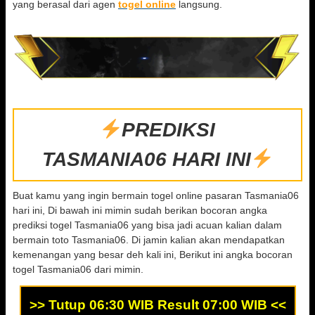
yang berasal dari agen
togel online
langsung.
PREDIKSI
TASMANIA06
HARI INI
Buat kamu yang ingin bermain togel online pasaran Tasmania06
hari ini, Di bawah ini mimin sudah berikan bocoran angka
prediksi togel Tasmania06 yang bisa jadi acuan kalian dalam
bermain toto Tasmania06. Di jamin kalian akan mendapatkan
kemenangan yang besar deh kali ini, Berikut ini angka bocoran
togel Tasmania06 dari mimin.
>> Tutup 06:30 WIB Result 07:00 WIB <<