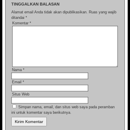
TINGGALKAN BALASAN
Alamat email Anda tidak akan dipublikasikan.
Ruas yang wajib
ditandai
*
Komentar
*
Nama
*
Email
*
Situs Web
Simpan nama, email, dan situs web saya pada peramban
ini untuk komentar saya berikutnya.