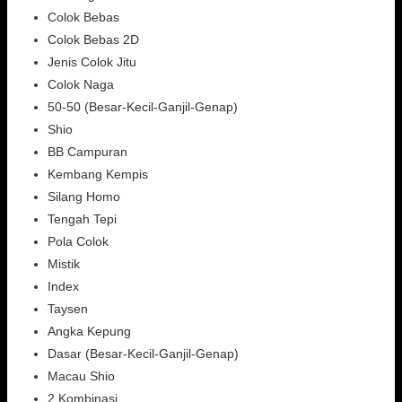
Colok Bebas
Colok Bebas 2D
Jenis Colok Jitu
Colok Naga
50-50 (Besar-Kecil-Ganjil-Genap)
Shio
BB Campuran
Kembang Kempis
Silang Homo
Tengah Tepi
Pola Colok
Mistik
Index
Taysen
Angka Kepung
Dasar (Besar-Kecil-Ganjil-Genap)
Macau Shio
2 Kombinasi