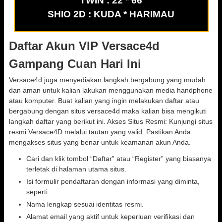
TWIN : 22 * 66
SHIO 2D : KUDA * HARIMAU
Daftar Akun VIP Versace4d
Gampang Cuan Hari Ini
Versace4d juga menyediakan langkah bergabung yang mudah
dan aman untuk kalian lakukan menggunakan media handphone
atau komputer. Buat kalian yang ingin melakukan daftar atau
bergabung dengan situs versace4d maka kalian bisa mengikuti
langkah daftar yang berikut ini. Akses Situs Resmi: Kunjungi situs
resmi Versace4D melalui tautan yang valid. Pastikan Anda
mengakses situs yang benar untuk keamanan akun Anda.
Cari dan klik tombol “Daftar” atau “Register” yang biasanya
terletak di halaman utama situs.
Isi formulir pendaftaran dengan informasi yang diminta,
seperti:
Nama lengkap sesuai identitas resmi.
Alamat email yang aktif untuk keperluan verifikasi dan