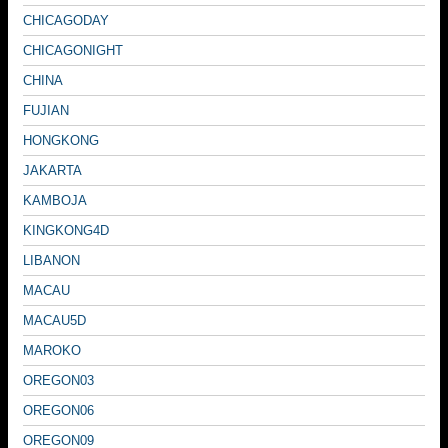
CHICAGODAY
CHICAGONIGHT
CHINA
FUJIAN
HONGKONG
JAKARTA
KAMBOJA
KINGKONG4D
LIBANON
MACAU
MACAU5D
MAROKO
OREGON03
OREGON06
OREGON09