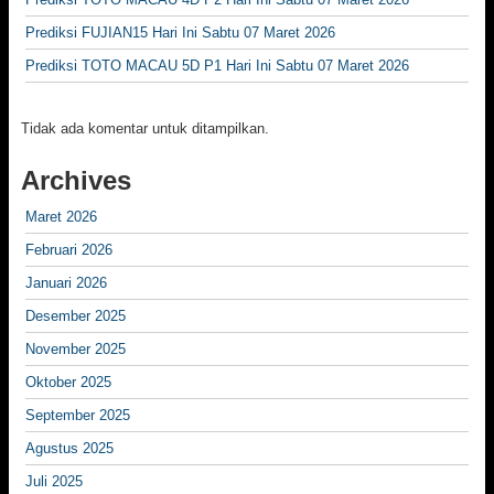
Prediksi FUJIAN15 Hari Ini Sabtu 07 Maret 2026
Prediksi TOTO MACAU 5D P1 Hari Ini Sabtu 07 Maret 2026
Tidak ada komentar untuk ditampilkan.
Archives
Maret 2026
Februari 2026
Januari 2026
Desember 2025
November 2025
Oktober 2025
September 2025
Agustus 2025
Juli 2025