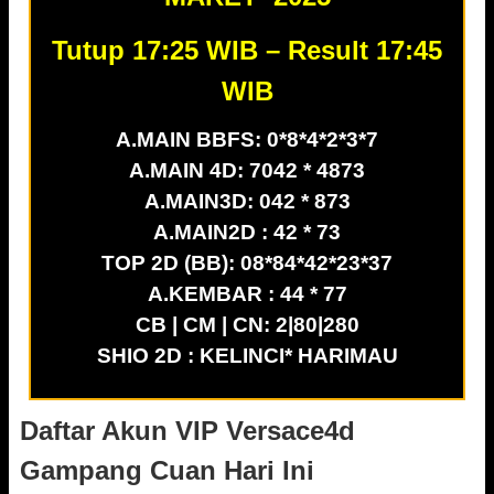
Tutup 17:25 WIB – Result 17:45
WIB
A.MAIN BBFS: 0*8*4*2*3*7
A.MAIN 4D: 7042 * 4873
A.MAIN3D: 042 * 873
A.MAIN2D : 42 * 73
TOP 2D (BB): 08*84*42*23*37
A.KEMBAR : 44 * 77
CB | CM | CN: 2|80|280
SHIO 2D : KELINCI* HARIMAU
Daftar Akun VIP Versace4d
Gampang Cuan Hari Ini