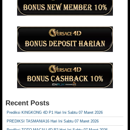
Recent Posts
Prediksi KINGKONG 4D P1 Hari Ini Sabtu 07 Maret 2026
PREDIKSI TASMANIA16 Hari Ini Sabtu 07 Maret 2026
Prediksi TOTO MACAU 4D P2 Hari Ini Sabtu 07 Maret 2026