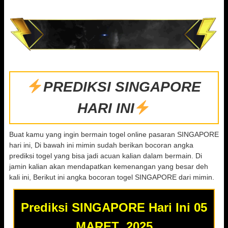
PREDIKSI SINGAPORE
HARI INI
Buat kamu yang ingin bermain togel online pasaran SINGAPORE
hari ini, Di bawah ini mimin sudah berikan bocoran angka
prediksi togel yang bisa jadi acuan kalian dalam bermain. Di
jamin kalian akan mendapatkan kemenangan yang besar deh
kali ini, Berikut ini angka bocoran togel SINGAPORE dari mimin.
Prediksi SINGAPORE Hari Ini 05
MARET 2025