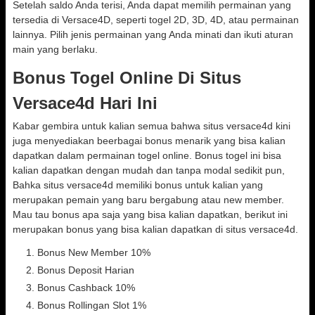
Setelah saldo Anda terisi, Anda dapat memilih permainan yang
tersedia di Versace4D, seperti togel 2D, 3D, 4D, atau permainan
lainnya. Pilih jenis permainan yang Anda minati dan ikuti aturan
main yang berlaku.
Bonus Togel Online Di Situs
Versace4d Hari Ini
Kabar gembira untuk kalian semua bahwa situs versace4d kini
juga menyediakan beerbagai bonus menarik yang bisa kalian
dapatkan dalam permainan togel online. Bonus togel ini bisa
kalian dapatkan dengan mudah dan tanpa modal sedikit pun,
Bahka situs versace4d memiliki bonus untuk kalian yang
merupakan pemain yang baru bergabung atau new member.
Mau tau bonus apa saja yang bisa kalian dapatkan, berikut ini
merupakan bonus yang bisa kalian dapatkan di situs versace4d.
Bonus New Member 10%
Bonus Deposit Harian
Bonus Cashback 10%
Bonus Rollingan Slot 1%