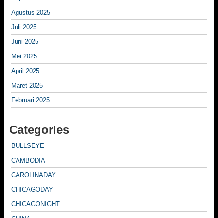
Agustus 2025
Juli 2025
Juni 2025
Mei 2025
April 2025
Maret 2025
Februari 2025
Categories
BULLSEYE
CAMBODIA
CAROLINADAY
CHICAGODAY
CHICAGONIGHT