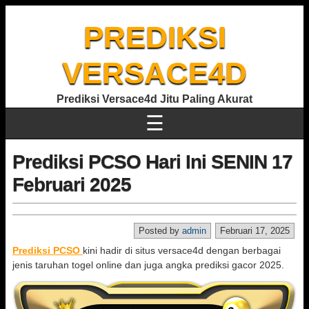
PREDIKSI
VERSACE4D
Prediksi Versace4d Jitu Paling Akurat
☰
Prediksi PCSO Hari Ini SENIN 17
Februari 2025
Posted by
admin
Februari 17, 2025
Prediksi PCSO
kini hadir di situs versace4d dengan berbagai
jenis taruhan togel online dan juga angka prediksi gacor 2025.