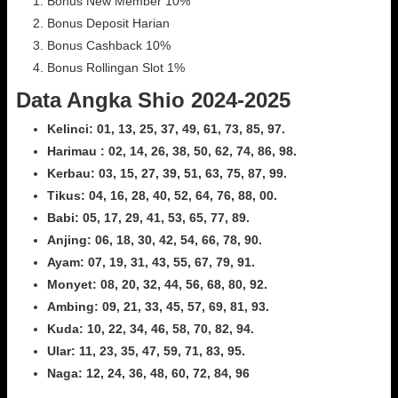
Bonus New Member 10%
Bonus Deposit Harian
Bonus Cashback 10%
Bonus Rollingan Slot 1%
Data Angka Shio 2024-2025
Kelinci: 01, 13, 25, 37, 49, 61, 73, 85, 97.
Harimau : 02, 14, 26, 38, 50, 62, 74, 86, 98.
Kerbau: 03, 15, 27, 39, 51, 63, 75, 87, 99.
Tikus: 04, 16, 28, 40, 52, 64, 76, 88, 00.
Babi: 05, 17, 29, 41, 53, 65, 77, 89.
Anjing: 06, 18, 30, 42, 54, 66, 78, 90.
Ayam: 07, 19, 31, 43, 55, 67, 79, 91.
Monyet: 08, 20, 32, 44, 56, 68, 80, 92.
Ambing: 09, 21, 33, 45, 57, 69, 81, 93.
Kuda: 10, 22, 34, 46, 58, 70, 82, 94.
Ular: 11, 23, 35, 47, 59, 71, 83, 95.
Naga: 12, 24, 36, 48, 60, 72, 84, 96