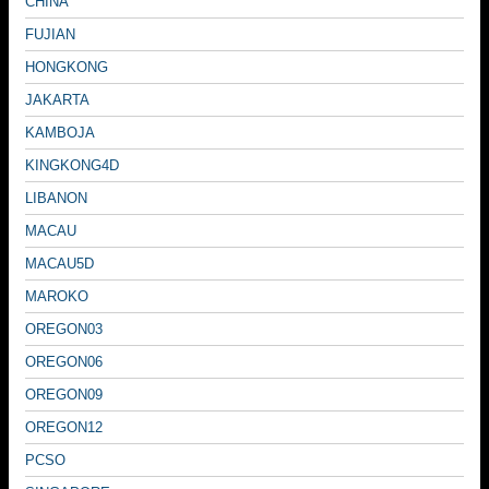
CHINA
FUJIAN
HONGKONG
JAKARTA
KAMBOJA
KINGKONG4D
LIBANON
MACAU
MACAU5D
MAROKO
OREGON03
OREGON06
OREGON09
OREGON12
PCSO