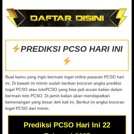
PREDIKSI PCSO HARI INI
Buat kamu yang ingin bermain togel online pasaran PCSO hari
ini, Di bawah ini mimin sudah berikan bocoran angka prediksi
togel PCSO atau totoPCSO yang bisa jadi acuan kalian dalam
bermain toto PCSO. Di jamin kalian akan mendapatkan
kemenangan yang besar deh kali ini, Berikut ini angka bocoran
togel PCSO dari mimin.
Prediksi PCSO Hari Ini 22