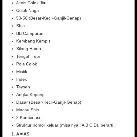
Jenis Colok Jitu
Colok Naga
50-50 (Besar-Kecil-Ganjil-Genap)
Shio
BB Campuran
Kembang Kempis
Silang Homo
Tengah Tepi
Pola Colok
Mistik
Index
Taysen
Angka Kepung
Dasar (Besar-Kecil-Ganjil-Genap)
Macau Shio
2 Kombinasi
Struktur nomor keluar (misalnya : A B C D), berarti :
A = AS