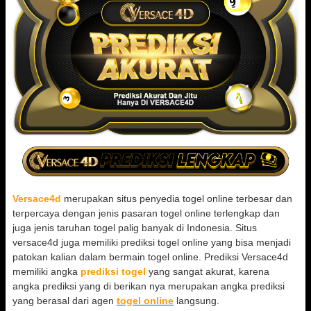
Versace4d
merupakan situs penyedia togel online terbesar dan
terpercaya dengan jenis pasaran togel online terlengkap dan
juga jenis taruhan togel palig banyak di Indonesia. Situs
versace4d juga memiliki prediksi togel online yang bisa menjadi
patokan kalian dalam bermain togel online. Prediksi Versace4d
memiliki angka
prediksi togel
yang sangat akurat, karena
angka prediksi yang di berikan nya merupakan angka prediksi
yang berasal dari agen
togel online
langsung.