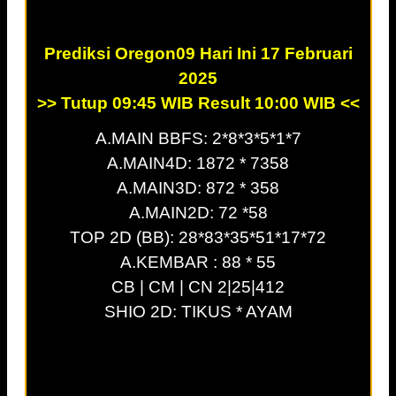
Prediksi Oregon09 Hari Ini 17 Februari
2025
>> Tutup 09:45 WIB Result 10:00 WIB <<
A.MAIN BBFS: 2*8*3*5*1*7
A.MAIN4D: 1872 * 7358
A.MAIN3D: 872 * 358
A.MAIN2D: 72 *58
TOP 2D (BB): 28*83*35*51*17*72
A.KEMBAR : 88 * 55
CB | CM | CN 2|25|412
SHIO 2D: TIKUS * AYAM