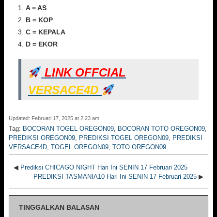
A = AS
B = KOP
C = KEPALA
D = EKOR
LINK OFFCIAL
VERSACE4D
Updated: Februari 17, 2025 at 2:23 am
Tag:
BOCORAN TOGEL OREGON09
,
BOCORAN TOTO OREGON09
,
PREDIKSI OREGON09
,
PREDIKSI TOGEL OREGON09
,
PREDIKSI
VERSACE4D
,
TOGEL OREGON09
,
TOTO OREGON09
◀
Prediksi CHICAGO NIGHT Hari Ini SENIN 17 Februari 2025
PREDIKSI TASMANIA10 Hari Ini SENIN 17 Februari 2025
▶
TINGGALKAN BALASAN