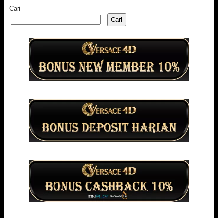
Cari
Cari