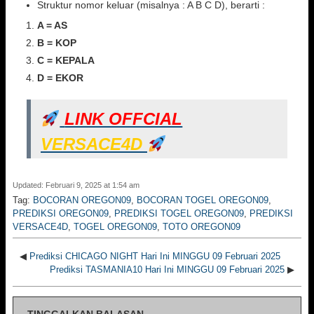
Struktur nomor keluar (misalnya : A B C D), berarti :
A = AS
B = KOP
C = KEPALA
D = EKOR
LINK OFFCIAL
VERSACE4D
Updated: Februari 9, 2025 at 1:54 am
Tag:
BOCORAN OREGON09
,
BOCORAN TOGEL OREGON09
,
PREDIKSI OREGON09
,
PREDIKSI TOGEL OREGON09
,
PREDIKSI
VERSACE4D
,
TOGEL OREGON09
,
TOTO OREGON09
◀
Prediksi CHICAGO NIGHT Hari Ini MINGGU 09 Februari 2025
Prediksi TASMANIA10 Hari Ini MINGGU 09 Februari 2025
▶