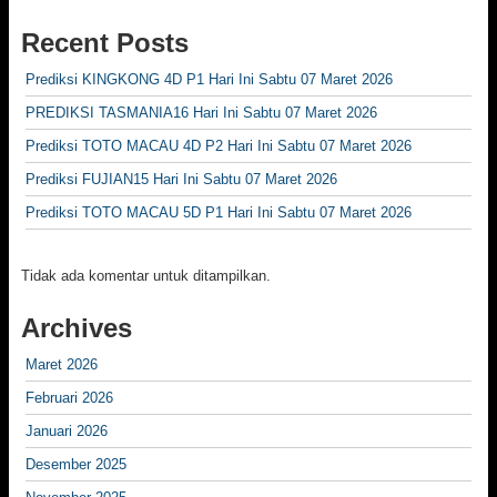
Recent Posts
Prediksi KINGKONG 4D P1 Hari Ini Sabtu 07 Maret 2026
PREDIKSI TASMANIA16 Hari Ini Sabtu 07 Maret 2026
Prediksi TOTO MACAU 4D P2 Hari Ini Sabtu 07 Maret 2026
Prediksi FUJIAN15 Hari Ini Sabtu 07 Maret 2026
Prediksi TOTO MACAU 5D P1 Hari Ini Sabtu 07 Maret 2026
Tidak ada komentar untuk ditampilkan.
Archives
Maret 2026
Februari 2026
Januari 2026
Desember 2025