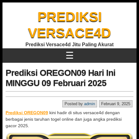
PREDIKSI
VERSACE4D
Prediksi Versace4d Jitu Paling Akurat
☰
Prediksi OREGON09 Hari Ini
MINGGU 09 Februari 2025
Posted by
admin
Februari 9, 2025
Prediksi OREGON09
kini hadir di situs versace4d dengan
berbagai jenis taruhan togel online dan juga angka prediksi
gacor 2025.