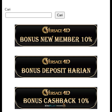
Cari
Cari