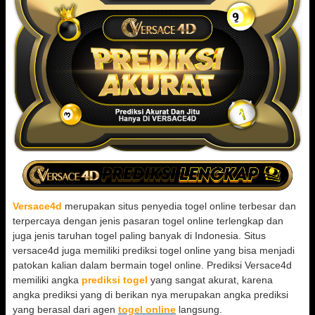
Versace4d
merupakan situs penyedia togel online terbesar dan
terpercaya dengan jenis pasaran togel online terlengkap dan
juga jenis taruhan togel paling banyak di Indonesia. Situs
versace4d juga memiliki prediksi togel online yang bisa menjadi
patokan kalian dalam bermain togel online. Prediksi Versace4d
memiliki angka
prediksi togel
yang sangat akurat, karena
angka prediksi yang di berikan nya merupakan angka prediksi
yang berasal dari agen
togel online
langsung.