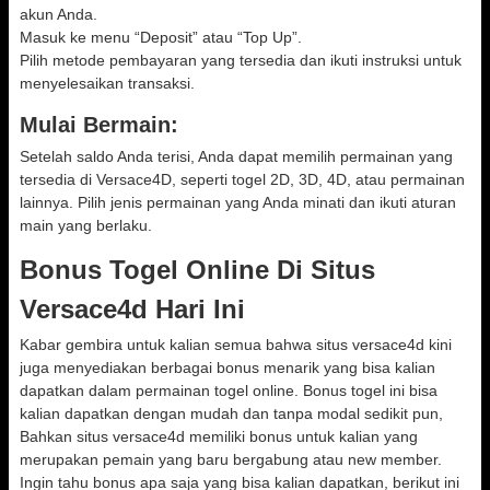
akun Anda.
Masuk ke menu “Deposit” atau “Top Up”.
Pilih metode pembayaran yang tersedia dan ikuti instruksi untuk
menyelesaikan transaksi.
Mulai Bermain:
Setelah saldo Anda terisi, Anda dapat memilih permainan yang
tersedia di Versace4D, seperti togel 2D, 3D, 4D, atau permainan
lainnya. Pilih jenis permainan yang Anda minati dan ikuti aturan
main yang berlaku.
Bonus Togel Online Di Situs
Versace4d Hari Ini
Kabar gembira untuk kalian semua bahwa situs versace4d kini
juga menyediakan berbagai bonus menarik yang bisa kalian
dapatkan dalam permainan togel online. Bonus togel ini bisa
kalian dapatkan dengan mudah dan tanpa modal sedikit pun,
Bahkan situs versace4d memiliki bonus untuk kalian yang
merupakan pemain yang baru bergabung atau new member.
Ingin tahu bonus apa saja yang bisa kalian dapatkan, berikut ini