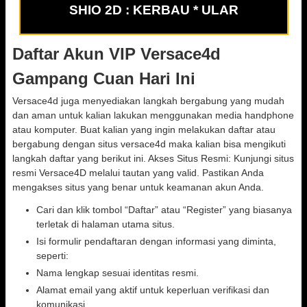
SHIO 2D : KERBAU * ULAR
Daftar Akun VIP Versace4d
Gampang Cuan Hari Ini
Versace4d juga menyediakan langkah bergabung yang mudah
dan aman untuk kalian lakukan menggunakan media handphone
atau komputer. Buat kalian yang ingin melakukan daftar atau
bergabung dengan situs versace4d maka kalian bisa mengikuti
langkah daftar yang berikut ini. Akses Situs Resmi: Kunjungi situs
resmi Versace4D melalui tautan yang valid. Pastikan Anda
mengakses situs yang benar untuk keamanan akun Anda.
Cari dan klik tombol “Daftar” atau “Register” yang biasanya
terletak di halaman utama situs.
Isi formulir pendaftaran dengan informasi yang diminta,
seperti:
Nama lengkap sesuai identitas resmi.
Alamat email yang aktif untuk keperluan verifikasi dan
komunikasi.