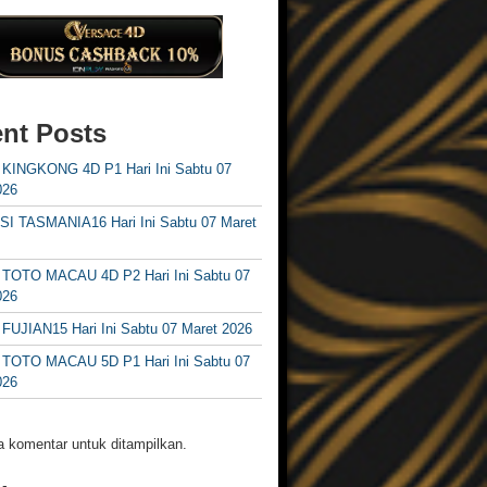
nt Posts
i KINGKONG 4D P1 Hari Ini Sabtu 07
026
I TASMANIA16 Hari Ini Sabtu 07 Maret
i TOTO MACAU 4D P2 Hari Ini Sabtu 07
026
 FUJIAN15 Hari Ini Sabtu 07 Maret 2026
i TOTO MACAU 5D P1 Hari Ini Sabtu 07
026
a komentar untuk ditampilkan.