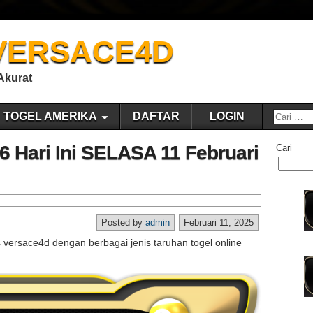
 VERSACE4D
Akurat
TOGEL AMERIKA
DAFTAR
LOGIN
 Hari Ini SELASA 11 Februari
Cari
Posted by
admin
Februari 11, 2025
tus versace4d dengan berbagai jenis taruhan togel online