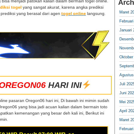
Arch
ng bisa menjadi patokan kalian dalam bermain togel online.
diksi togel
yang sangat akurat, karena angka prediksi
Maret 2
prediksi yang berasal dari agen
togel online
langsung.
Februari
Januari
Desembe
Novembe
Oktober
Septemb
Agustus
OREGON06
HARI INI
Juli 202
Juni 20
line pasaran Oregon06 hari ini, Di bawah ini mimin sudah
Mei 202
Oregon06 yang bisa jadi acuan kalian dalam bermain toto
April 20
atkan kemenangan yang besar deh kali ini, Berikut ini
min.
Maret 2
Februari