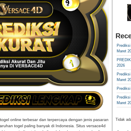
Rece
Prediks
Maret 2
PREDIKS
2026
Prediks
Maret 2
Prediksi
Prediks
Maret 2
Tidak ad
ogel online terbesar dan terpercaya dengan jenis pasaran
 taruhan togel paling banyak di Indonesia. Situs versace4d