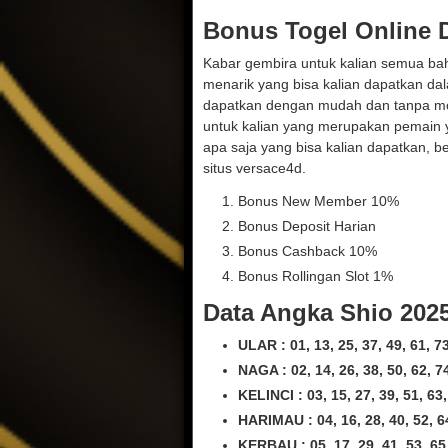
Bonus Togel Online D
Kabar gembira untuk kalian semua bah
menarik yang bisa kalian dapatkan dala
dapatkan dengan mudah dan tanpa moda
untuk kalian yang merupakan pemain 
apa saja yang bisa kalian dapatkan, b
situs versace4d.
Bonus New Member 10%
Bonus Deposit Harian
Bonus Cashback 10%
Bonus Rollingan Slot 1%
Data Angka Shio 202
ULAR : 01, 13, 25, 37, 49, 61, 73
NAGA : 02, 14, 26, 38, 50, 62, 74
KELINCI : 03, 15, 27, 39, 51, 63,
HARIMAU : 04, 16, 28, 40, 52, 64
KERBAU : 05, 17, 29, 41, 53, 65,