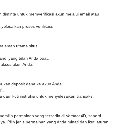
n diminta untuk memverifikasi akun melalui email atau
nyelesaikan proses verifikasi.
e halaman utama situs.
di yang telah Anda buat.
gakses akun Anda.
kukan deposit dana ke akun Anda.
”.
 dan ikuti instruksi untuk menyelesaikan transaksi.
 memilih permainan yang tersedia di Versace4D, seperti
ya. Pilih jenis permainan yang Anda minati dan ikuti aturan