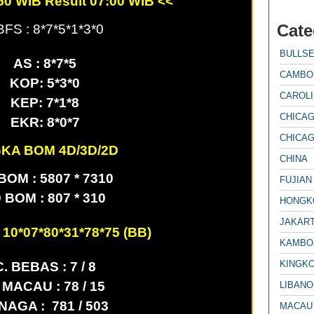
50 WIB Result 07:00 WIB <<
Cate
FS : 8*7*5*1*3*0
BULLS
AS : 8*7*5
CAMBO
KOP: 5*3*0
CAROL
KEP: 7*1*8
CHICA
EKR: 8*0*7
CHICA
KA BOM 4D/3D/2D
CHINA
BOM : 5807 * 7310
FUJIAN
 BOM : 807 * 310
HONGK
JAKAR
 10*07*80*31*78*75 (BB)
KAMBO
KINGK
C. BEBAS : 7 / 8
 MACAU : 78 / 15
LIBANO
 NAGA : 781 / 503
MACAU