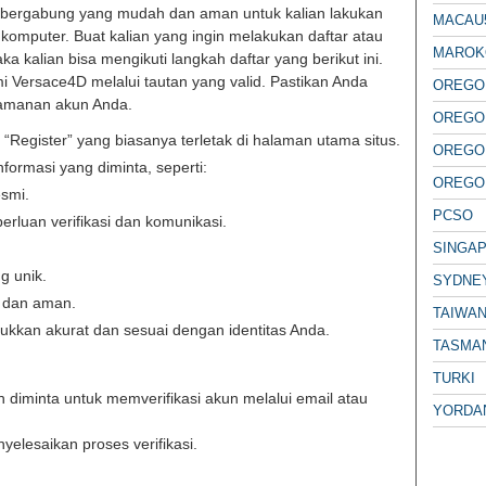
 bergabung yang mudah dan aman untuk kalian lakukan
MACAU
mputer. Buat kalian yang ingin melakukan daftar atau
MAROK
 kalian bisa mengikuti langkah daftar yang berikut ini.
mi Versace4D melalui tautan yang valid. Pastikan Anda
OREGO
eamanan akun Anda.
OREGO
u “Register” yang biasanya terletak di halaman utama situs.
OREGO
nformasi yang diminta, seperti:
OREGO
esmi.
PCSO
erluan verifikasi dan komunikasi.
SINGA
 unik.
SYDNE
t dan aman.
TAIWA
kkan akurat dan sesuai dengan identitas Anda.
TASMA
TURKI
n diminta untuk memverifikasi akun melalui email atau
YORDA
nyelesaikan proses verifikasi.