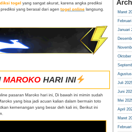
Arch
diksi togel
yang sangat akurat, karena angka prediksi
prediksi yang berasal dari agen
togel online
langsung.
Maret 2
Februari
Januari
Desembe
Novembe
Oktober
Septemb
Agustus
I
MAROKO
HARI INI
Juli 202
Juni 20
line pasaran Maroko hari ini, Di bawah ini mimin sudah
Mei 202
Maroko yang bisa jadi acuan kalian dalam bermain toto
kan kemenangan yang besar deh kali ini, Berikut ini
April 20
n.
Maret 2
Februari