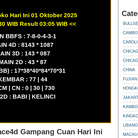
Cate
ko Hari Ini 01 Oktober 2025
30 WIB Result 03:05 WIB <<
BULLS
CAMBO
N BBFS : 7-8-0-4-3-1
CAROL
IN 4D : 8143 * 1087
CHICA
AIN 3D : 143 * 087
CHICA
MAIN 2D : 43 * 87
CHINA
BB) : 17*38*40*84*70*31
KEMBAR : 77 | 44
FUJIAN
CM | CN : 0 | 30 | 730
HONGK
2D : BABI | KELINCI
JAKAR
KAMBO
KINGK
LIBANO
sace4d Gampang Cuan Hari Ini
MACAU