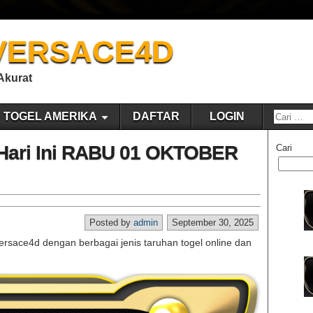
 VERSACE4D
Akurat
TOGEL AMERIKA
DAFTAR
LOGIN
Hari Ini RABU 01 OKTOBER
Cari
Posted by
admin
September 30, 2025
 versace4d dengan berbagai jenis taruhan togel online dan