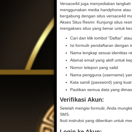
Versace4d juga menyediakan langkah
menggunakan media handphone atau ko
bergabung dengan situs versace4d maka
Akses Situs Resmi: Kunjungi situs res
mengakses situs yang benar untuk k
Cari dan klik tombol “Daftar” ata
Isi formulir pendaftaran dengan i
Nama lengkap sesuai identitas r
Alamat email yang aktif untuk kep
Nomor telepon yang valid.
Nama pengguna (username) yang
Kata sandi (password) yang kua
Pastikan semua data yang dimasu
Verifikasi Akun:
Setelah mengisi formulir, Anda mungki
SMS.
Ikuti instruksi yang diberikan untuk me
Login ke Akun: