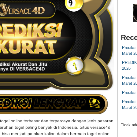
Rece
Prediks
Maret 2
PREDIKS
2026
Prediks
Maret 2
Prediksi
Prediks
Maret 2
ogel online terbesar dan terpercaya dengan jenis pasaran
Tidak ad
 taruhan togel paling banyak di Indonesia. Situs versace4d
ng bisa menjadi patokan kalian dalam bermain togel online.