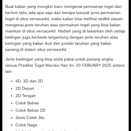
Buat kalian yang mungkin baru mengenal permainan togel dan
berlum tahu ada apa saja dan berapa banyak jenis permainan
togel di situs versace4d, maka kalian bisa melihat sedikit ulasan
mengenai jenis taruhan atau permainan togel yang bisa kalian
mainkan di situs versace4d. Hadiah yang di tawarkan oleh setiap
betingan juga berbeda tergantung dengan jenis taruhan atau
betingan yang kalian ikuti dan jumlah taruhan yang kalian
pasang di dalam situs versace4d.
Jenis bettingan yang bisa anda pakai untuk pasang angka
sesuai Prediksi Togel Maroko Hari Ini 20 FEBUARY 2025 antara
lain :
4D, 3D dan 2D
2D Depan
2D Tengah
Colok Bebas
Colok Bebas 2D
Jenis Colok Jitu
Colok Naga