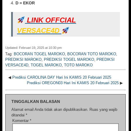
D = EKOR
LINK OFFCIAL
VERSACE4D
Updated: Februari 19, 2025 at 10:30 pm
Tag:
BOCORAN TOGEL MAROKO
,
BOCORAN TOTO MAROKO
,
PREDIKSI MAROKO
,
PREDIKSI TOGEL MAROKO
,
PREDIKSI
VERSACE4D
,
TOGEL MAROKO
,
TOTO MAROKO
◀
Prediksi CAROLINA DAY Hari Ini KAMIS 20 Februari 2025
Prediksi OREGON03 Hari Ini KAMIS 20 Februari 2025
▶
TINGGALKAN BALASAN
Alamat email Anda tidak akan dipublikasikan.
Ruas yang wajib
ditandai
*
Komentar
*