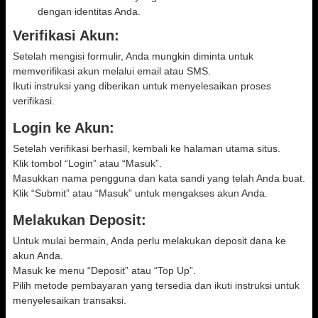
dengan identitas Anda.
Verifikasi Akun:
Setelah mengisi formulir, Anda mungkin diminta untuk
memverifikasi akun melalui email atau SMS.
Ikuti instruksi yang diberikan untuk menyelesaikan proses
verifikasi.
Login ke Akun:
Setelah verifikasi berhasil, kembali ke halaman utama situs.
Klik tombol “Login” atau “Masuk”.
Masukkan nama pengguna dan kata sandi yang telah Anda buat.
Klik “Submit” atau “Masuk” untuk mengakses akun Anda.
Melakukan Deposit:
Untuk mulai bermain, Anda perlu melakukan deposit dana ke
akun Anda.
Masuk ke menu “Deposit” atau “Top Up”.
Pilih metode pembayaran yang tersedia dan ikuti instruksi untuk
menyelesaikan transaksi.