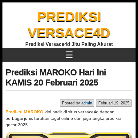
PREDIKSI
VERSACE4D
Prediksi Versace4d Jitu Paling Akurat
☰
Prediksi MAROKO Hari Ini
KAMIS 20 Februari 2025
Posted by
admin
Februari 19, 2025
Prediksi MAROKO
kini hadir di situs versace4d dengan
berbagai jenis taruhan togel online dan juga angka prediksi
gacor 2025.