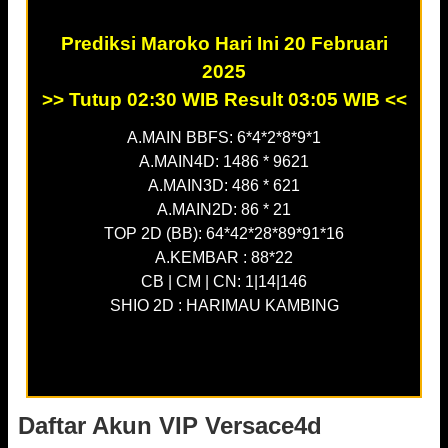
Prediksi Maroko Hari Ini 20 Februari
2025
>> Tutup 02:30 WIB Result 03:05 WIB <<
A.MAIN BBFS: 6*4*2*8*9*1
A.MAIN4D: 1486 * 9621
A.MAIN3D: 486 * 621
A.MAIN2D: 86 * 21
TOP 2D (BB): 64*42*28*89*91*16
A.KEMBAR : 88*22
CB | CM | CN: 1|14|146
SHIO 2D : HARIMAU KAMBING
Daftar Akun VIP Versace4d