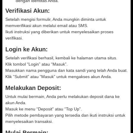
dengan identitas Anda.
Verifikasi Akun:
Setelah mengisi formulir, Anda mungkin diminta untuk
memverifikasi akun melalui email atau SMS.
Ikuti instruksi yang diberikan untuk menyelesaikan proses
verifikasi.
Login ke Akun:
Setelah verifikasi berhasil, kembali ke halaman utama situs.
Klik tombol “Login” atau “Masuk”.
Masukkan nama pengguna dan kata sandi yang telah Anda buat.
Klik “Submit” atau “Masuk” untuk mengakses akun Anda.
Melakukan Deposit:
Untuk mulai bermain, Anda perlu melakukan deposit dana ke
akun Anda.
Masuk ke menu “Deposit” atau “Top Up”.
Pilih metode pembayaran yang tersedia dan ikuti instruksi untuk
menyelesaikan transaksi.
Mulai Bermain: