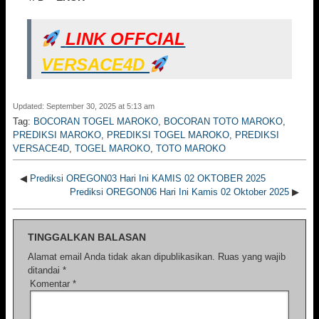
LINK OFFCIAL
VERSACE4D
Updated: September 30, 2025 at 5:13 am
Tag:
BOCORAN TOGEL MAROKO
,
BOCORAN TOTO MAROKO
,
PREDIKSI MAROKO
,
PREDIKSI TOGEL MAROKO
,
PREDIKSI
VERSACE4D
,
TOGEL MAROKO
,
TOTO MAROKO
◀
Prediksi OREGON03 Hari Ini KAMIS 02 OKTOBER 2025
Prediksi OREGON06 Hari Ini Kamis 02 Oktober 2025
▶
TINGGALKAN BALASAN
Alamat email Anda tidak akan dipublikasikan.
Ruas yang wajib
ditandai
*
Komentar
*