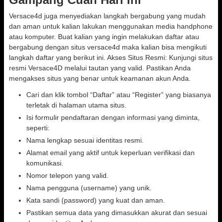
Versace4d juga menyediakan langkah bergabung yang mudah
dan aman untuk kalian lakukan menggunakan media handphone
atau komputer. Buat kalian yang ingin melakukan daftar atau
bergabung dengan situs versace4d maka kalian bisa mengikuti
langkah daftar yang berikut ini. Akses Situs Resmi: Kunjungi situs
resmi Versace4D melalui tautan yang valid. Pastikan Anda
mengakses situs yang benar untuk keamanan akun Anda.
Cari dan klik tombol “Daftar” atau “Register” yang biasanya
terletak di halaman utama situs.
Isi formulir pendaftaran dengan informasi yang diminta,
seperti:
Nama lengkap sesuai identitas resmi.
Alamat email yang aktif untuk keperluan verifikasi dan
komunikasi.
Nomor telepon yang valid.
Nama pengguna (username) yang unik.
Kata sandi (password) yang kuat dan aman.
Pastikan semua data yang dimasukkan akurat dan sesuai