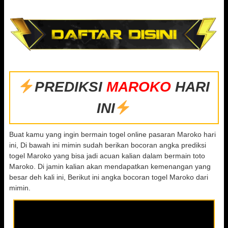
PREDIKSI
MAROKO
HARI
INI
Buat kamu yang ingin bermain togel online pasaran Maroko hari
ini, Di bawah ini mimin sudah berikan bocoran angka prediksi
togel Maroko yang bisa jadi acuan kalian dalam bermain toto
Maroko. Di jamin kalian akan mendapatkan kemenangan yang
besar deh kali ini, Berikut ini angka bocoran togel Maroko dari
mimin.