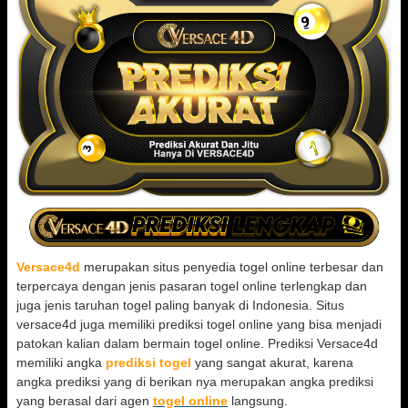
Versace4d
merupakan situs penyedia togel online terbesar dan
terpercaya dengan jenis pasaran togel online terlengkap dan
juga jenis taruhan togel paling banyak di Indonesia. Situs
versace4d juga memiliki prediksi togel online yang bisa menjadi
patokan kalian dalam bermain togel online. Prediksi Versace4d
memiliki angka
prediksi togel
yang sangat akurat, karena
angka prediksi yang di berikan nya merupakan angka prediksi
yang berasal dari agen
togel online
langsung.