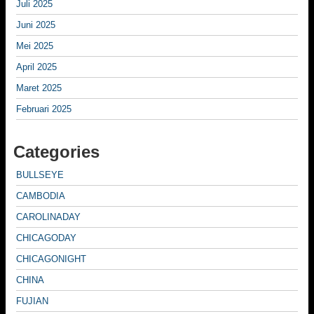
Juli 2025
Juni 2025
Mei 2025
April 2025
Maret 2025
Februari 2025
Categories
BULLSEYE
CAMBODIA
CAROLINADAY
CHICAGODAY
CHICAGONIGHT
CHINA
FUJIAN