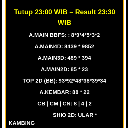
Tutup 23:00 WIB – Result 23:30
WIB
A.MAIN BBFS: : 8*9*4*5*3*2
A.MAIN4D: 8439 * 9852
A.MAIN3D: 489 * 394
A.MAIN2D: 85 * 23
TOP 2D (BB): 93*92*48*38*39*34
A.KEMBAR: 88 * 22
CB | CM | CN: 8 | 4 | 2
SHIO 2D: ULAR *
KAMBING