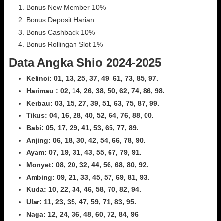
Bonus New Member 10%
Bonus Deposit Harian
Bonus Cashback 10%
Bonus Rollingan Slot 1%
Data Angka Shio 2024-2025
Kelinci: 01, 13, 25, 37, 49, 61, 73, 85, 97.
Harimau : 02, 14, 26, 38, 50, 62, 74, 86, 98.
Kerbau: 03, 15, 27, 39, 51, 63, 75, 87, 99.
Tikus: 04, 16, 28, 40, 52, 64, 76, 88, 00.
Babi: 05, 17, 29, 41, 53, 65, 77, 89.
Anjing: 06, 18, 30, 42, 54, 66, 78, 90.
Ayam: 07, 19, 31, 43, 55, 67, 79, 91.
Monyet: 08, 20, 32, 44, 56, 68, 80, 92.
Ambing: 09, 21, 33, 45, 57, 69, 81, 93.
Kuda: 10, 22, 34, 46, 58, 70, 82, 94.
Ular: 11, 23, 35, 47, 59, 71, 83, 95.
Naga: 12, 24, 36, 48, 60, 72, 84, 96