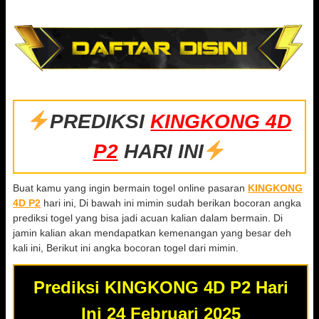
PREDIKSI
KINGKONG 4D
P2
HARI INI
Buat kamu yang ingin bermain togel online pasaran
KINGKONG
4D P2
hari ini, Di bawah ini mimin sudah berikan bocoran angka
prediksi togel yang bisa jadi acuan kalian dalam bermain. Di
jamin kalian akan mendapatkan kemenangan yang besar deh
kali ini, Berikut ini angka bocoran togel dari mimin.
Prediksi KINGKONG 4D P2 Hari
Ini 24 Februari 2025