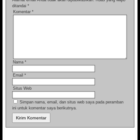
ditandai
*
Komentar
*
Nama
*
Email
*
Situs Web
Simpan nama, email, dan situs web saya pada peramban
ini untuk komentar saya berikutnya.