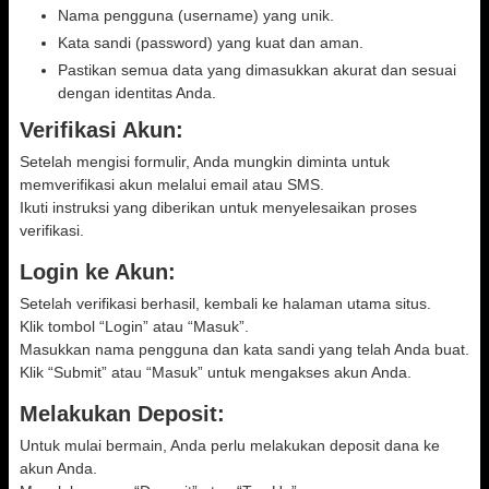
Nama pengguna (username) yang unik.
Kata sandi (password) yang kuat dan aman.
Pastikan semua data yang dimasukkan akurat dan sesuai
dengan identitas Anda.
Verifikasi Akun:
Setelah mengisi formulir, Anda mungkin diminta untuk
memverifikasi akun melalui email atau SMS.
Ikuti instruksi yang diberikan untuk menyelesaikan proses
verifikasi.
Login ke Akun:
Setelah verifikasi berhasil, kembali ke halaman utama situs.
Klik tombol “Login” atau “Masuk”.
Masukkan nama pengguna dan kata sandi yang telah Anda buat.
Klik “Submit” atau “Masuk” untuk mengakses akun Anda.
Melakukan Deposit:
Untuk mulai bermain, Anda perlu melakukan deposit dana ke
akun Anda.