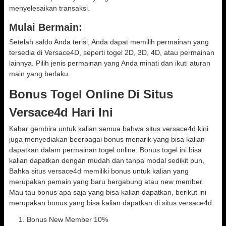
menyelesaikan transaksi.
Mulai Bermain:
Setelah saldo Anda terisi, Anda dapat memilih permainan yang
tersedia di Versace4D, seperti togel 2D, 3D, 4D, atau permainan
lainnya. Pilih jenis permainan yang Anda minati dan ikuti aturan
main yang berlaku.
Bonus Togel Online Di Situs
Versace4d Hari Ini
Kabar gembira untuk kalian semua bahwa situs versace4d kini
juga menyediakan beerbagai bonus menarik yang bisa kalian
dapatkan dalam permainan togel online. Bonus togel ini bisa
kalian dapatkan dengan mudah dan tanpa modal sedikit pun,
Bahka situs versace4d memiliki bonus untuk kalian yang
merupakan pemain yang baru bergabung atau new member.
Mau tau bonus apa saja yang bisa kalian dapatkan, berikut ini
merupakan bonus yang bisa kalian dapatkan di situs versace4d.
Bonus New Member 10%