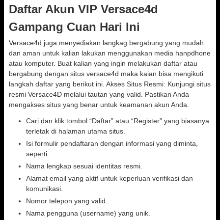
Daftar Akun VIP Versace4d
Gampang Cuan Hari Ini
Versace4d juga menyediakan langkag bergabung yang mudah
dan aman untuk kalian lakukan menggunakan media hanpdhone
atau komputer. Buat kalian yang ingin melakukan daftar atau
bergabung dengan situs versace4d maka kaian bisa mengikuti
langkah daftar yang berikut ini. Akses Situs Resmi: Kunjungi situs
resmi Versace4D melalui tautan yang valid. Pastikan Anda
mengakses situs yang benar untuk keamanan akun Anda.
Cari dan klik tombol “Daftar” atau “Register” yang biasanya
terletak di halaman utama situs.
Isi formulir pendaftaran dengan informasi yang diminta,
seperti:
Nama lengkap sesuai identitas resmi.
Alamat email yang aktif untuk keperluan verifikasi dan
komunikasi.
Nomor telepon yang valid.
Nama pengguna (username) yang unik.