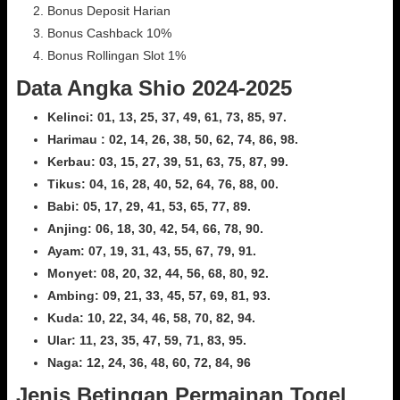
Bonus Deposit Harian
Bonus Cashback 10%
Bonus Rollingan Slot 1%
Data Angka Shio 2024-2025
Kelinci: 01, 13, 25, 37, 49, 61, 73, 85, 97.
Harimau : 02, 14, 26, 38, 50, 62, 74, 86, 98.
Kerbau: 03, 15, 27, 39, 51, 63, 75, 87, 99.
Tikus: 04, 16, 28, 40, 52, 64, 76, 88, 00.
Babi: 05, 17, 29, 41, 53, 65, 77, 89.
Anjing: 06, 18, 30, 42, 54, 66, 78, 90.
Ayam: 07, 19, 31, 43, 55, 67, 79, 91.
Monyet: 08, 20, 32, 44, 56, 68, 80, 92.
Ambing: 09, 21, 33, 45, 57, 69, 81, 93.
Kuda: 10, 22, 34, 46, 58, 70, 82, 94.
Ular: 11, 23, 35, 47, 59, 71, 83, 95.
Naga: 12, 24, 36, 48, 60, 72, 84, 96
Jenis Betingan Permainan Togel