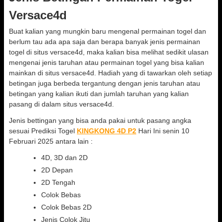
Versace4d
Buat kalian yang mungkin baru mengenal permainan togel dan
berlum tau ada apa saja dan berapa banyak jenis permainan
togel di situs versace4d, maka kalian bisa melihat sedikit ulasan
mengenai jenis taruhan atau permainan togel yang bisa kalian
mainkan di situs versace4d. Hadiah yang di tawarkan oleh setiap
betingan juga berbeda tergantung dengan jenis taruhan atau
betingan yang kalian ikuti dan jumlah taruhan yang kalian
pasang di dalam situs versace4d.
Jenis bettingan yang bisa anda pakai untuk pasang angka
sesuai Prediksi Togel
KINGKONG 4D P2
Hari Ini senin 10
Februari 2025 antara lain :
4D, 3D dan 2D
2D Depan
2D Tengah
Colok Bebas
Colok Bebas 2D
Jenis Colok Jitu