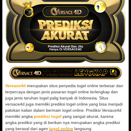
Versace4d
merupakan situs penyedia togel online terbesar dan
terpercaya dengan jenis pasaran togel online terlengkap dan
juga jenis taruhan togel palig banyak di Indonesia. Situs
versace4d juga memiliki prediksi togel online yang bisa menjadi
patokan kalian dalam bermain togel online. Prediksi Versace4d
memiliki angka
prediksi togel
yang sangat akurat, karena
angka prediksi yang di berikan nya merupakan angka prediksi
yang berasal dari agen
togel online
langsung.