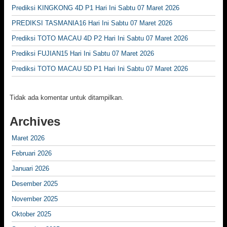
Prediksi KINGKONG 4D P1 Hari Ini Sabtu 07 Maret 2026
PREDIKSI TASMANIA16 Hari Ini Sabtu 07 Maret 2026
Prediksi TOTO MACAU 4D P2 Hari Ini Sabtu 07 Maret 2026
Prediksi FUJIAN15 Hari Ini Sabtu 07 Maret 2026
Prediksi TOTO MACAU 5D P1 Hari Ini Sabtu 07 Maret 2026
Tidak ada komentar untuk ditampilkan.
Archives
Maret 2026
Februari 2026
Januari 2026
Desember 2025
November 2025
Oktober 2025