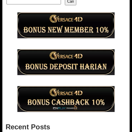
Cari
Recent Posts