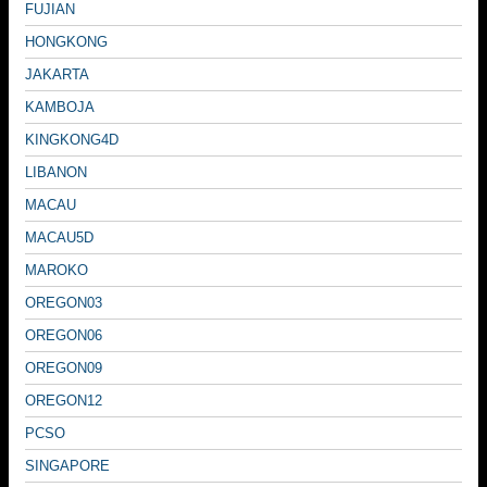
FUJIAN
HONGKONG
JAKARTA
KAMBOJA
KINGKONG4D
LIBANON
MACAU
MACAU5D
MAROKO
OREGON03
OREGON06
OREGON09
OREGON12
PCSO
SINGAPORE