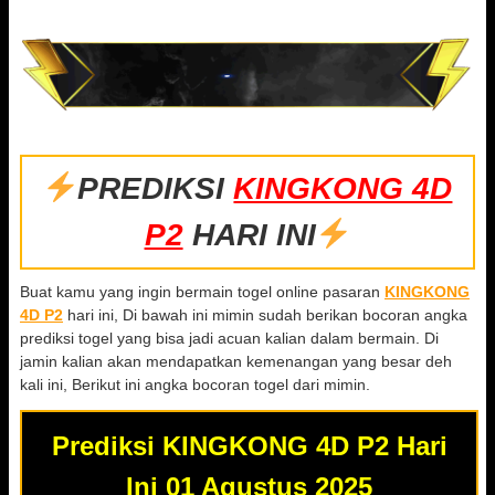
PREDIKSI
KINGKONG 4D
P2
HARI INI
Buat kamu yang ingin bermain togel online pasaran
KINGKONG
4D P2
hari ini, Di bawah ini mimin sudah berikan bocoran angka
prediksi togel yang bisa jadi acuan kalian dalam bermain. Di
jamin kalian akan mendapatkan kemenangan yang besar deh
kali ini, Berikut ini angka bocoran togel dari mimin.
Prediksi KINGKONG 4D P2 Hari
Ini 01 Agustus 2025