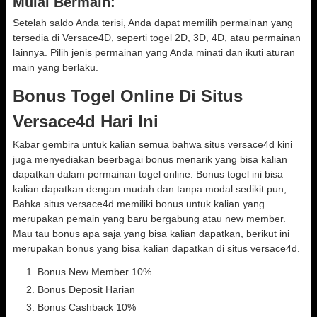
Mulai Bermain:
Setelah saldo Anda terisi, Anda dapat memilih permainan yang
tersedia di Versace4D, seperti togel 2D, 3D, 4D, atau permainan
lainnya. Pilih jenis permainan yang Anda minati dan ikuti aturan
main yang berlaku.
Bonus Togel Online Di Situs
Versace4d Hari Ini
Kabar gembira untuk kalian semua bahwa situs versace4d kini
juga menyediakan beerbagai bonus menarik yang bisa kalian
dapatkan dalam permainan togel online. Bonus togel ini bisa
kalian dapatkan dengan mudah dan tanpa modal sedikit pun,
Bahka situs versace4d memiliki bonus untuk kalian yang
merupakan pemain yang baru bergabung atau new member.
Mau tau bonus apa saja yang bisa kalian dapatkan, berikut ini
merupakan bonus yang bisa kalian dapatkan di situs versace4d.
Bonus New Member 10%
Bonus Deposit Harian
Bonus Cashback 10%