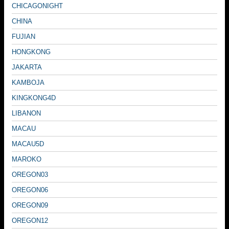
CHICAGONIGHT
CHINA
FUJIAN
HONGKONG
JAKARTA
KAMBOJA
KINGKONG4D
LIBANON
MACAU
MACAU5D
MAROKO
OREGON03
OREGON06
OREGON09
OREGON12