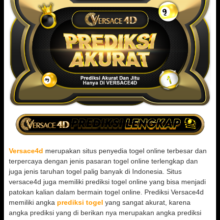
Versace4d
merupakan situs penyedia togel online terbesar dan
terpercaya dengan jenis pasaran togel online terlengkap dan
juga jenis taruhan togel palig banyak di Indonesia. Situs
versace4d juga memiliki prediksi togel online yang bisa menjadi
patokan kalian dalam bermain togel online. Prediksi Versace4d
memiliki angka
prediksi togel
yang sangat akurat, karena
angka prediksi yang di berikan nya merupakan angka prediksi