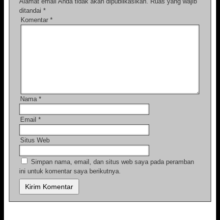
Alamat email Anda tidak akan dipublikasikan.
Ruas yang wajib
ditandai
*
Komentar
*
Nama
*
Email
*
Situs Web
Simpan nama, email, dan situs web saya pada peramban
ini untuk komentar saya berikutnya.