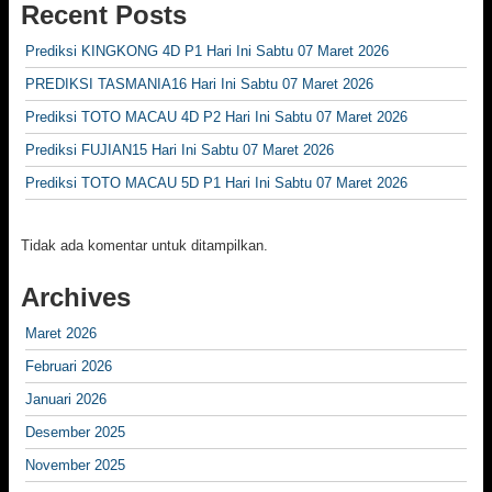
Recent Posts
Prediksi KINGKONG 4D P1 Hari Ini Sabtu 07 Maret 2026
PREDIKSI TASMANIA16 Hari Ini Sabtu 07 Maret 2026
Prediksi TOTO MACAU 4D P2 Hari Ini Sabtu 07 Maret 2026
Prediksi FUJIAN15 Hari Ini Sabtu 07 Maret 2026
Prediksi TOTO MACAU 5D P1 Hari Ini Sabtu 07 Maret 2026
Tidak ada komentar untuk ditampilkan.
Archives
Maret 2026
Februari 2026
Januari 2026
Desember 2025
November 2025