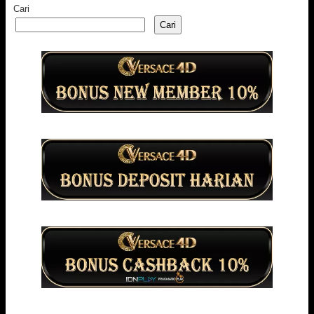
Cari
Cari