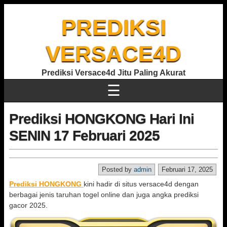
PREDIKSI
VERSACE4D
Prediksi Versace4d Jitu Paling Akurat
☰
Prediksi HONGKONG Hari Ini
SENIN 17 Februari 2025
Posted by
admin
Februari 17, 2025
Prediksi HONGKONG
kini hadir di situs versace4d dengan
berbagai jenis taruhan togel online dan juga angka prediksi
gacor 2025.