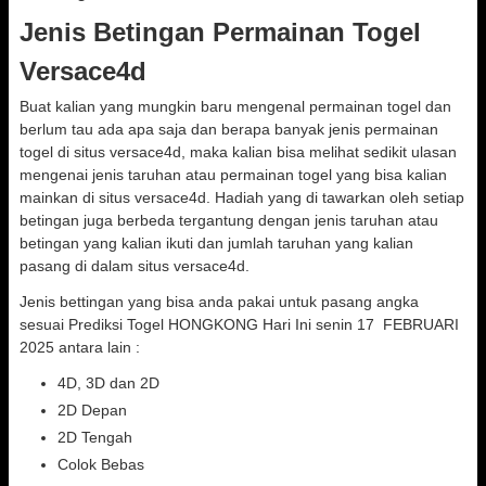
Jenis Betingan Permainan Togel
Versace4d
Buat kalian yang mungkin baru mengenal permainan togel dan
berlum tau ada apa saja dan berapa banyak jenis permainan
togel di situs versace4d, maka kalian bisa melihat sedikit ulasan
mengenai jenis taruhan atau permainan togel yang bisa kalian
mainkan di situs versace4d. Hadiah yang di tawarkan oleh setiap
betingan juga berbeda tergantung dengan jenis taruhan atau
betingan yang kalian ikuti dan jumlah taruhan yang kalian
pasang di dalam situs versace4d.
Jenis bettingan yang bisa anda pakai untuk pasang angka
sesuai Prediksi Togel HONGKONG Hari Ini senin 17 FEBRUARI
2025 antara lain :
4D, 3D dan 2D
2D Depan
2D Tengah
Colok Bebas