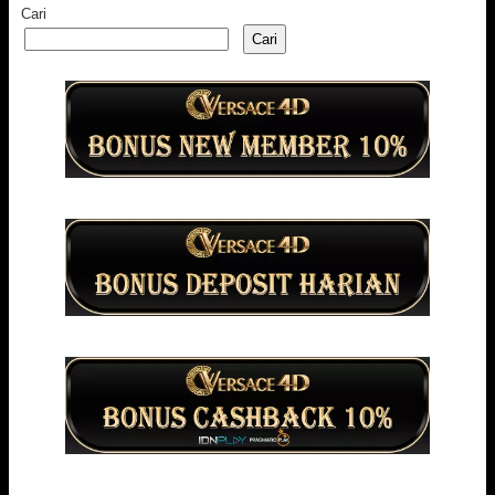
Cari
Cari