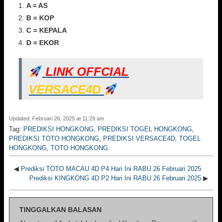
A = AS
B = KOP
C = KEPALA
D = EKOR
LINK OFFCIAL
VERSACE4D
Updated: Februari 26, 2025 at 11:29 am
Tag:
PREDIKSI HONGKONG
,
PREDIKSI TOGEL HONGKONG
,
PREDIKSI TOTO HONGKONG
,
PREDIKSI VERSACE4D
,
TOGEL
HONGKONG
,
TOTO HONGKONG
◀
Prediksi TOTO MACAU 4D P4 Hari Ini RABU 26 Februari 2025
Prediksi KINGKONG 4D P2 Hari Ini RABU 26 Februari 2025
▶
TINGGALKAN BALASAN