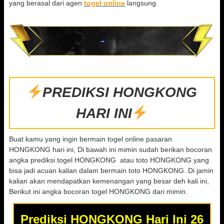
yang berasal dari agen
togel online
langsung.
PREDIKSI HONGKONG
HARI INI
Buat kamu yang ingin bermain togel online pasaran
HONGKONG hari ini, Di bawah ini mimin sudah berikan bocoran
angka prediksi togel HONGKONG atau toto HONGKONG yang
bisa jadi acuan kalian dalam bermain toto HONGKONG. Di jamin
kalian akan mendapatkan kemenangan yang besar deh kali ini,
Berikut ini angka bocoran togel HONGKONG dari mimin.
Prediksi HONGKONG Hari Ini 26