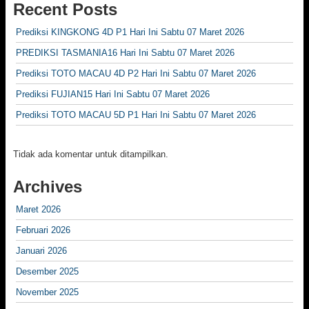
Recent Posts
Prediksi KINGKONG 4D P1 Hari Ini Sabtu 07 Maret 2026
PREDIKSI TASMANIA16 Hari Ini Sabtu 07 Maret 2026
Prediksi TOTO MACAU 4D P2 Hari Ini Sabtu 07 Maret 2026
Prediksi FUJIAN15 Hari Ini Sabtu 07 Maret 2026
Prediksi TOTO MACAU 5D P1 Hari Ini Sabtu 07 Maret 2026
Tidak ada komentar untuk ditampilkan.
Archives
Maret 2026
Februari 2026
Januari 2026
Desember 2025
November 2025