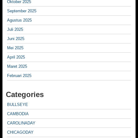
Oktober 2025
September 2025
Agustus 2025
Juli 2025
Juni 2025
Mei 2025
April 2025
Maret 2025
Februari 2025
Categories
BULLSEYE
CAMBODIA
CAROLINADAY
CHICAGODAY