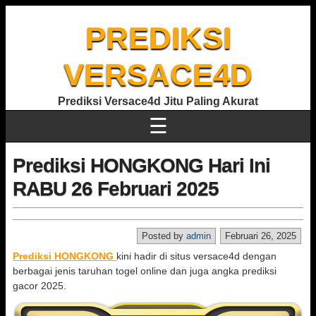
PREDIKSI
VERSACE4D
Prediksi Versace4d Jitu Paling Akurat
☰
Prediksi HONGKONG Hari Ini
RABU 26 Februari 2025
Posted by
admin
Februari 26, 2025
Prediksi HONGKONG
kini hadir di situs versace4d dengan
berbagai jenis taruhan togel online dan juga angka prediksi
gacor 2025.