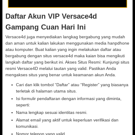
Daftar Akun VIP Versace4d
Gampang Cuan Hari Ini
Versace4d juga menyediakan langkag bergabung yang mudah
dan aman untuk kalian lakukan menggunakan media hanpdhone
atau komputer. Buat kalian yang ingin melakukan daftar atau
bergabung dengan situs versace4d maka kaian bisa mengikuti
langkah daftar yang berikut ini. Akses Situs Resmi: Kunjungi situs
resmi Versace4D melalui tautan yang valid. Pastikan Anda
mengakses situs yang benar untuk keamanan akun Anda.
Cari dan klik tombol “Daftar” atau “Register” yang biasanya
terletak di halaman utama situs.
Isi formulir pendaftaran dengan informasi yang diminta,
seperti:
Nama lengkap sesuai identitas resmi.
Alamat email yang aktif untuk keperluan verifikasi dan
komunikasi.
Nomor telepon yang valid.