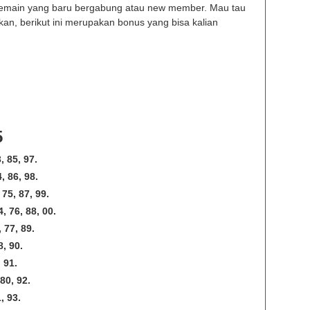
pemain yang baru bergabung atau new member. Mau tau
kan, berikut ini merupakan bonus yang bisa kalian
5
, 85, 97.
, 86, 98.
 75, 87, 99.
, 76, 88, 00.
 77, 89.
8, 90.
, 91.
80, 92.
, 93.