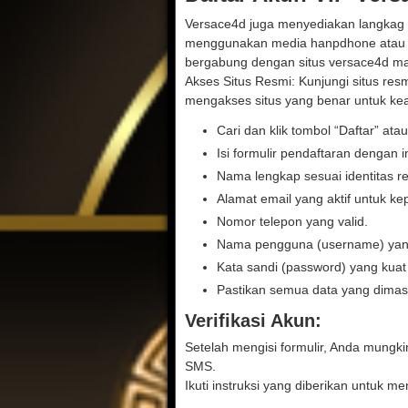
Versace4d juga menyediakan langkag
menggunakan media hanpdhone atau ko
bergabung dengan situs versace4d maka
Akses Situs Resmi: Kunjungi situs res
mengakses situs yang benar untuk k
Cari dan klik tombol “Daftar” ata
Isi formulir pendaftaran dengan i
Nama lengkap sesuai identitas r
Alamat email yang aktif untuk kep
Nomor telepon yang valid.
Nama pengguna (username) yang
Kata sandi (password) yang kua
Pastikan semua data yang dimasu
Verifikasi Akun:
Setelah mengisi formulir, Anda mungki
SMS.
Ikuti instruksi yang diberikan untuk me