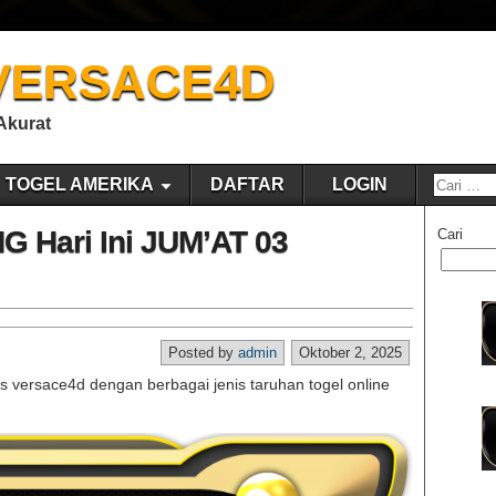
 VERSACE4D
Akurat
TOGEL AMERIKA
DAFTAR
LOGIN
 Hari Ini JUM’AT 03
Cari
Posted by
admin
Oktober 2, 2025
itus versace4d dengan berbagai jenis taruhan togel online