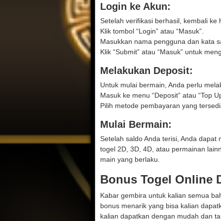
Login ke Akun:
Setelah verifikasi berhasil, kembali k
Klik tombol “Login” atau “Masuk”.
Masukkan nama pengguna dan kata san
Klik “Submit” atau “Masuk” untuk men
Melakukan Deposit:
Untuk mulai bermain, Anda perlu mela
Masuk ke menu “Deposit” atau “Top Up
Pilih metode pembayaran yang tersedia
Mulai Bermain:
Setelah saldo Anda terisi, Anda dapat
togel 2D, 3D, 4D, atau permainan lainn
main yang berlaku.
Bonus Togel Online D
Kabar gembira untuk kalian semua bah
bonus menarik yang bisa kalian dapatk
kalian dapatkan dengan mudah dan tan