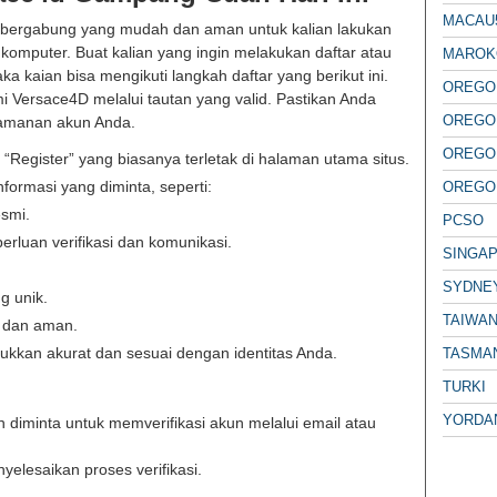
MACAU
 bergabung yang mudah dan aman untuk kalian lakukan
mputer. Buat kalian yang ingin melakukan daftar atau
MAROK
 kaian bisa mengikuti langkah daftar yang berikut ini.
OREGO
mi Versace4D melalui tautan yang valid. Pastikan Anda
OREGO
eamanan akun Anda.
OREGO
u “Register” yang biasanya terletak di halaman utama situs.
nformasi yang diminta, seperti:
OREGO
esmi.
PCSO
erluan verifikasi dan komunikasi.
SINGA
SYDNE
 unik.
TAIWA
t dan aman.
kkan akurat dan sesuai dengan identitas Anda.
TASMA
TURKI
YORDA
n diminta untuk memverifikasi akun melalui email atau
nyelesaikan proses verifikasi.