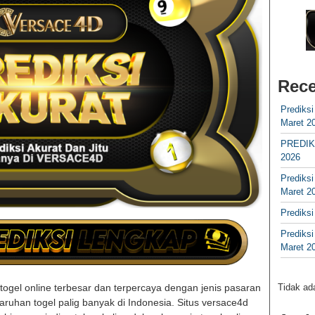
Rece
Prediks
Maret 2
PREDIKS
2026
Prediks
Maret 2
Prediksi
Prediks
Maret 2
Tidak ad
ogel online terbesar dan terpercaya dengan jenis pasaran
 taruhan togel palig banyak di Indonesia. Situs versace4d