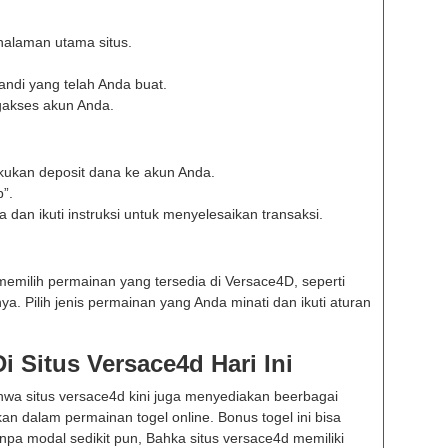
e halaman utama situs.
di yang telah Anda buat.
gakses akun Anda.
kukan deposit dana ke akun Anda.
”.
 dan ikuti instruksi untuk menyelesaikan transaksi.
 memilih permainan yang tersedia di Versace4D, seperti
ya. Pilih jenis permainan yang Anda minati dan ikuti aturan
i Situs Versace4d Hari Ini
wa situs versace4d kini juga menyediakan beerbagai
an dalam permainan togel online. Bonus togel ini bisa
pa modal sedikit pun, Bahka situs versace4d memiliki