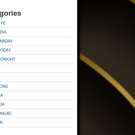
gories
EYE
DIA
INADAY
GODAY
GONIGHT
ONG
TA
JA
ONG4D
N