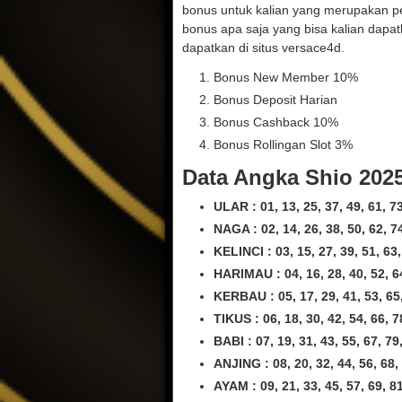
bonus untuk kalian yang merupakan 
bonus apa saja yang bisa kalian dapat
dapatkan di situs versace4d.
Bonus New Member 10%
Bonus Deposit Harian
Bonus Cashback 10%
Bonus Rollingan Slot 3%
Data Angka Shio 202
ULAR : 01, 13, 25, 37, 49, 61, 73
NAGA : 02, 14, 26, 38, 50, 62, 74
KELINCI : 03, 15, 27, 39, 51, 63,
HARIMAU : 04, 16, 28, 40, 52, 64
KERBAU : 05, 17, 29, 41, 53, 65,
TIKUS : 06, 18, 30, 42, 54, 66, 7
BABI : 07, 19, 31, 43, 55, 67, 79
ANJING : 08, 20, 32, 44, 56, 68, 
AYAM : 09, 21, 33, 45, 57, 69, 81