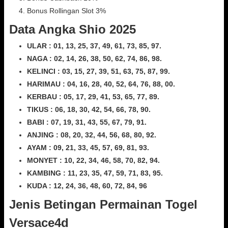
Bonus Rollingan Slot 3%
Data Angka Shio 2025
ULAR : 01, 13, 25, 37, 49, 61, 73, 85, 97.
NAGA : 02, 14, 26, 38, 50, 62, 74, 86, 98.
KELINCI : 03, 15, 27, 39, 51, 63, 75, 87, 99.
HARIMAU : 04, 16, 28, 40, 52, 64, 76, 88, 00.
KERBAU : 05, 17, 29, 41, 53, 65, 77, 89.
TIKUS : 06, 18, 30, 42, 54, 66, 78, 90.
BABI : 07, 19, 31, 43, 55, 67, 79, 91.
ANJING : 08, 20, 32, 44, 56, 68, 80, 92.
AYAM : 09, 21, 33, 45, 57, 69, 81, 93.
MONYET : 10, 22, 34, 46, 58, 70, 82, 94.
KAMBING : 11, 23, 35, 47, 59, 71, 83, 95.
KUDA : 12, 24, 36, 48, 60, 72, 84, 96
Jenis Betingan Permainan Togel
Versace4d