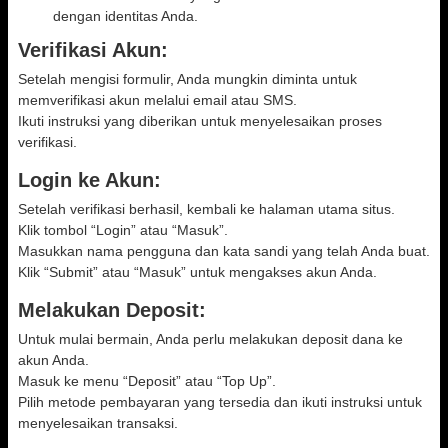
dengan identitas Anda.
Verifikasi Akun:
Setelah mengisi formulir, Anda mungkin diminta untuk
memverifikasi akun melalui email atau SMS.
Ikuti instruksi yang diberikan untuk menyelesaikan proses
verifikasi.
Login ke Akun:
Setelah verifikasi berhasil, kembali ke halaman utama situs.
Klik tombol “Login” atau “Masuk”.
Masukkan nama pengguna dan kata sandi yang telah Anda buat.
Klik “Submit” atau “Masuk” untuk mengakses akun Anda.
Melakukan Deposit:
Untuk mulai bermain, Anda perlu melakukan deposit dana ke
akun Anda.
Masuk ke menu “Deposit” atau “Top Up”.
Pilih metode pembayaran yang tersedia dan ikuti instruksi untuk
menyelesaikan transaksi.