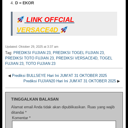
D = EKOR
LINK OFFCIAL
VERSACE4D
Updated: Oktober 29, 2025 at 3:37 am
Tag:
PREDIKSI FUJIAN 23
,
PREDIKSI TOGEL FUJIAN 23
,
PREDIKSI TOTO FUJIAN 23
,
PREDIKSI VERSACE4D
,
TOGEL
FUJIAN 23
,
TOTO FUJIAN 23
◀
Prediksi BULLSEYE Hari Ini JUM’AT 31 OKTOBER 2025
Prediksi FUJIAN20 Hari Ini JUM’AT 31 OKTOBER 2025
▶
TINGGALKAN BALASAN
Alamat email Anda tidak akan dipublikasikan.
Ruas yang wajib
ditandai
*
Komentar
*