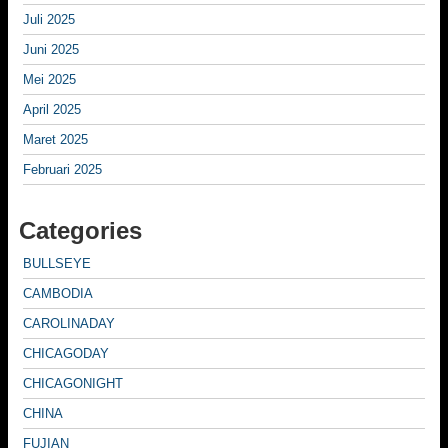
Juli 2025
Juni 2025
Mei 2025
April 2025
Maret 2025
Februari 2025
Categories
BULLSEYE
CAMBODIA
CAROLINADAY
CHICAGODAY
CHICAGONIGHT
CHINA
FUJIAN