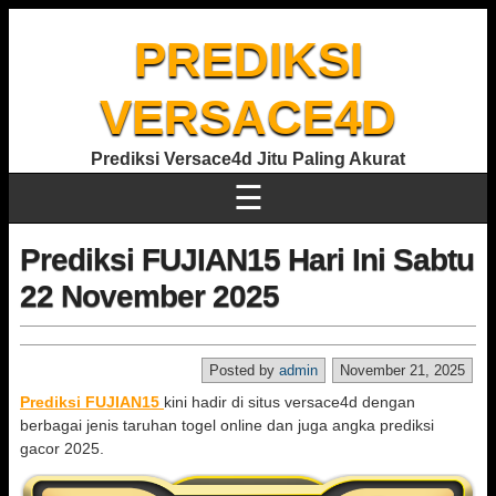
PREDIKSI
VERSACE4D
Prediksi Versace4d Jitu Paling Akurat
☰
Prediksi FUJIAN15 Hari Ini Sabtu
22 November 2025
Posted by
admin
November 21, 2025
Prediksi FUJIAN15
kini hadir di situs versace4d dengan
berbagai jenis taruhan togel online dan juga angka prediksi
gacor 2025.