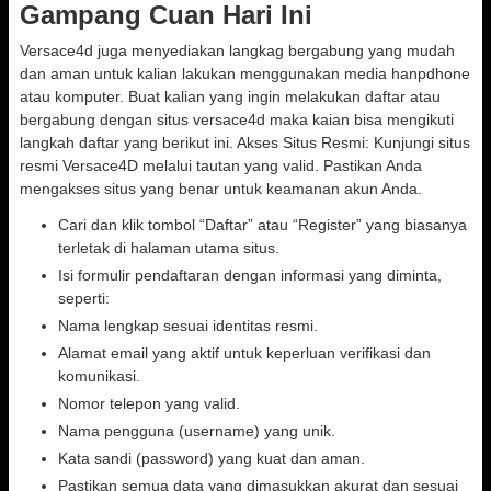
Gampang Cuan Hari Ini
Versace4d juga menyediakan langkag bergabung yang mudah
dan aman untuk kalian lakukan menggunakan media hanpdhone
atau komputer. Buat kalian yang ingin melakukan daftar atau
bergabung dengan situs versace4d maka kaian bisa mengikuti
langkah daftar yang berikut ini. Akses Situs Resmi: Kunjungi situs
resmi Versace4D melalui tautan yang valid. Pastikan Anda
mengakses situs yang benar untuk keamanan akun Anda.
Cari dan klik tombol “Daftar” atau “Register” yang biasanya
terletak di halaman utama situs.
Isi formulir pendaftaran dengan informasi yang diminta,
seperti:
Nama lengkap sesuai identitas resmi.
Alamat email yang aktif untuk keperluan verifikasi dan
komunikasi.
Nomor telepon yang valid.
Nama pengguna (username) yang unik.
Kata sandi (password) yang kuat dan aman.
Pastikan semua data yang dimasukkan akurat dan sesuai