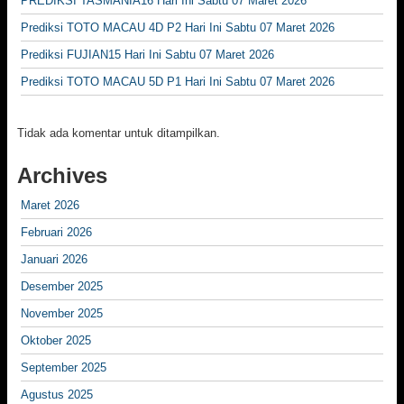
PREDIKSI TASMANIA16 Hari Ini Sabtu 07 Maret 2026
Prediksi TOTO MACAU 4D P2 Hari Ini Sabtu 07 Maret 2026
Prediksi FUJIAN15 Hari Ini Sabtu 07 Maret 2026
Prediksi TOTO MACAU 5D P1 Hari Ini Sabtu 07 Maret 2026
Tidak ada komentar untuk ditampilkan.
Archives
Maret 2026
Februari 2026
Januari 2026
Desember 2025
November 2025
Oktober 2025
September 2025
Agustus 2025