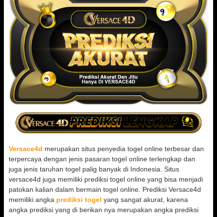
Versace4d
merupakan situs penyedia togel online terbesar dan
terpercaya dengan jenis pasaran togel online terlengkap dan
juga jenis taruhan togel palig banyak di Indonesia. Situs
versace4d juga memiliki prediksi togel online yang bisa menjadi
patokan kalian dalam bermain togel online. Prediksi Versace4d
memiliki angka
prediksi togel
yang sangat akurat, karena
angka prediksi yang di berikan nya merupakan angka prediksi