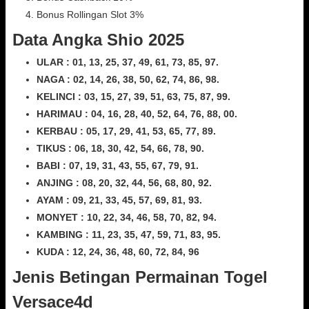
Bonus Rollingan Slot 3%
Data Angka Shio 2025
ULAR : 01, 13, 25, 37, 49, 61, 73, 85, 97.
NAGA : 02, 14, 26, 38, 50, 62, 74, 86, 98.
KELINCI : 03, 15, 27, 39, 51, 63, 75, 87, 99.
HARIMAU : 04, 16, 28, 40, 52, 64, 76, 88, 00.
KERBAU : 05, 17, 29, 41, 53, 65, 77, 89.
TIKUS : 06, 18, 30, 42, 54, 66, 78, 90.
BABI : 07, 19, 31, 43, 55, 67, 79, 91.
ANJING : 08, 20, 32, 44, 56, 68, 80, 92.
AYAM : 09, 21, 33, 45, 57, 69, 81, 93.
MONYET : 10, 22, 34, 46, 58, 70, 82, 94.
KAMBING : 11, 23, 35, 47, 59, 71, 83, 95.
KUDA : 12, 24, 36, 48, 60, 72, 84, 96
Jenis Betingan Permainan Togel
Versace4d